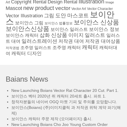
Illustration
Copyright Rental
Design Rental
Art
Image
new product
vector
Mascot
Vector Character
Vector Art
보이안
도안
그림
마스코트
Vector Illustration
스
보이안스 신상품
보이안스 그림
보이안스 법률정보
보이안스신상품
보이안스 정보
보이안스 일러스트
삽화
신상품
이미지
일러스트
보이안스 캐릭터
일러스
일러스트레이션
저작권 대여
저작권 대여상품
트 대여
캐릭터
조주영 일러스트
조주영 캐릭터
캐릭터대
저작권법
캐릭터 디자인
여
Baians News
New Launching Boians Vector Rat Character 20 Cut. Part 1.
보이안스 벡터 2020년 쥐 캐릭터 20세트 출시. 파트 1.
창작자분들의 네이버 OGQ 마켓 기피 및 주의를 요망합니다.
보이안스(Boians) (주)이미지클릭 과 저작권 위탁 계약 파기(해
제)
보이안스 캐릭터 주문 제작 (오더페이지) 출시.
New Launching Boians Cho Joo Young Custom Order