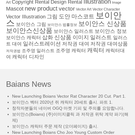
Illustration
Copyright Rental
Design Rental
Art
Image
new product
vector
Mascot
Vector Character
Vector Art
보이안
도안
그림
마스코트
Vector Illustration
스
보이안스 신상품
보이안스 그림
보이안스 법률정보
보이안스신상품
보이안스 정보
보이안스 일러스트
삽화
신상품
이미지
일러스트
보이안스 캐릭터
일러스
일러스트레이션
저작권 대여
저작권 대여상품
트 대여
캐릭터
조주영 일러스트
조주영 캐릭터
캐릭터대
저작권법
캐릭터 디자인
여
Baians News
New Launching Boians Vector Rat Character 20 Cut. Part 1.
보이안스 벡터 2020년 쥐 캐릭터 20세트 출시. 파트 1.
창작자분들의 네이버 OGQ 마켓 기피 및 주의를 요망합니다.
보이안스(Boians) (주)이미지클릭 과 저작권 위탁 계약 파기(해
제)
보이안스 캐릭터 주문 제작 (오더페이지) 출시.
New Launching Boians Cho Joo Young Custom Order