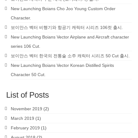
New Launching Boians Cho Joo Young Custom Order
Character.
보이안스 벡터 비행기와 항공기 캐릭터 시리즈 106컷 출시.
New Launching Boians Vector Airplane and Aircraft character
series 106 Cut.
보이안스 벡터 한국의 전통술 소주 캐릭터 시리즈 50 Cut 출시.
New Launching Boians Vector Korean Distilled Spirits
Character 50 Cut.
List of Posts
November 2019
(2)
March 2019
(1)
February 2019
(1)
August 2018
(2)