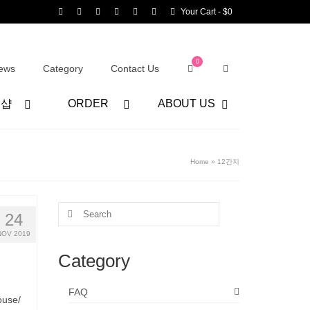
Your Cart
-
$
0
0
ews
Category
Contact Us
어샵
ORDER
ABOUT US
Home
»
12간지
Search
24
for:
NOV 2019
Category
FAQ
ouse/