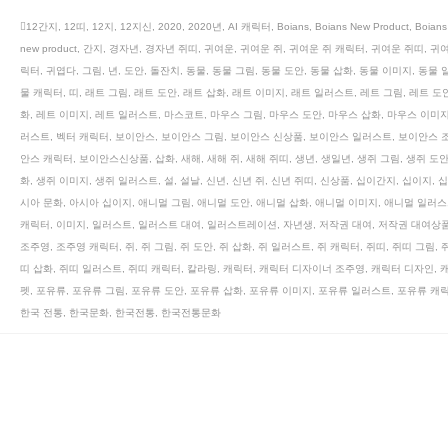
12간지
,
12띠
,
12지
,
12지신
,
2020
,
2020년
,
AI 캐릭터
,
Boians
,
Boians New Product
,
Boian
new product
,
간지
,
경자년
,
경자년 쥐띠
,
귀여운
,
귀여운 쥐
,
귀여운 쥐 캐릭터
,
귀여운 쥐띠
,
귀여
릭터
,
귀엽다
,
그림
,
년
,
도안
,
돌잔치
,
동물
,
동물 그림
,
동물 도안
,
동물 삽화
,
동물 이미지
,
동물 
물 캐릭터
,
띠
,
래트 그림
,
래트 도안
,
래트 삽화
,
래트 이미지
,
래트 일러스트
,
레트 그림
,
레트 도
화
,
레트 이미지
,
레트 일러스트
,
마스코트
,
마우스 그림
,
마우스 도안
,
마우스 삽화
,
마우스 이미
러스트
,
벡터 캐릭터
,
보이안스
,
보이안스 그림
,
보이안스 신상품
,
보이안스 일러스트
,
보이안스 
안스 캐릭터
,
보이안스신상품
,
삽화
,
새해
,
새해 쥐
,
새해 쥐띠
,
생년
,
생일년
,
생쥐 그림
,
생쥐 도
화
,
생쥐 이미지
,
생쥐 일러스트
,
설
,
설날
,
신년
,
신년 쥐
,
신년 쥐띠
,
신상품
,
십이간지
,
십이지
,
십
시아 문화
,
아시아 십이지
,
애니멀 그림
,
애니멀 도안
,
애니멀 삽화
,
애니멀 이미지
,
애니멀 일러스
캐릭터
,
이미지
,
일러스트
,
일러스트 대여
,
일러스트레이션
,
자년생
,
저작권 대여
,
저작권 대여상
조주영
,
조주영 캐릭터
,
쥐
,
쥐 그림
,
쥐 도안
,
쥐 삽화
,
쥐 일러스트
,
쥐 캐릭터
,
쥐띠
,
쥐띠 그림
,
띠 삽화
,
쥐띠 일러스트
,
쥐띠 캐릭터
,
칼라링
,
캐릭터
,
캐릭터 디자이너 조주영
,
캐릭터 디자인
,
펫
,
포유류
,
포유류 그림
,
포유류 도안
,
포유류 삽화
,
포유류 이미지
,
포유류 일러스트
,
포유류 캐
한국 전통
,
한국문화
,
한국전통
,
한국전통문화