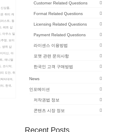
Customer Related Questions
s 신상품
,
Format Related Questions
운 쥐띠 캐
일러스트
,
동
Licensing Related Questions
안
,
레트 삽
지
,
마우스 일
Payment Related Questions
조주영
,
보이
라이센스 이용방법
안
,
생쥐 삽
이지신
,
아
포맷 관련 문의사항
트
,
애니멀
한국인 고객 구매방법
품
,
조디악
,
쥐띠 도안
,
쥐
News
캐릭터대여
,
릭터
,
한국
,
인포메이션
저작권법 정보
콘텐츠 시장 정보
Recent Posts