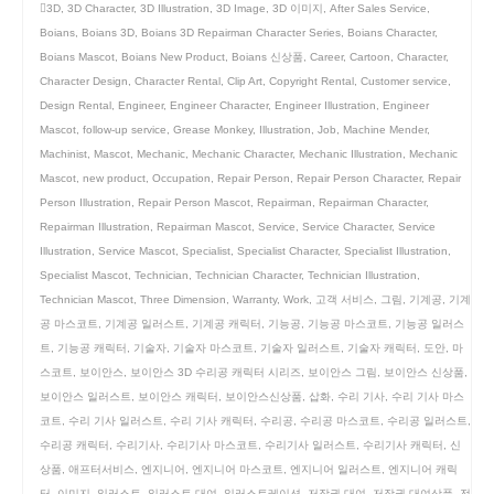
3D
,
3D Character
,
3D Illustration
,
3D Image
,
3D 이미지
,
After Sales Service
,
Boians
,
Boians 3D
,
Boians 3D Repairman Character Series
,
Boians Character
,
Boians Mascot
,
Boians New Product
,
Boians 신상품
,
Career
,
Cartoon
,
Character
,
Character Design
,
Character Rental
,
Clip Art
,
Copyright Rental
,
Customer service
,
Design Rental
,
Engineer
,
Engineer Character
,
Engineer Illustration
,
Engineer
Mascot
,
follow-up service
,
Grease Monkey
,
Illustration
,
Job
,
Machine Mender
,
Machinist
,
Mascot
,
Mechanic
,
Mechanic Character
,
Mechanic Illustration
,
Mechanic
Mascot
,
new product
,
Occupation
,
Repair Person
,
Repair Person Character
,
Repair
Person Illustration
,
Repair Person Mascot
,
Repairman
,
Repairman Character
,
Repairman Illustration
,
Repairman Mascot
,
Service
,
Service Character
,
Service
Illustration
,
Service Mascot
,
Specialist
,
Specialist Character
,
Specialist Illustration
,
Specialist Mascot
,
Technician
,
Technician Character
,
Technician Illustration
,
Technician Mascot
,
Three Dimension
,
Warranty
,
Work
,
고객 서비스
,
그림
,
기계공
,
기계
공 마스코트
,
기계공 일러스트
,
기계공 캐릭터
,
기능공
,
기능공 마스코트
,
기능공 일러스
트
,
기능공 캐릭터
,
기술자
,
기술자 마스코트
,
기술자 일러스트
,
기술자 캐릭터
,
도안
,
마
스코트
,
보이안스
,
보이안스 3D 수리공 캐릭터 시리즈
,
보이안스 그림
,
보이안스 신상품
,
보이안스 일러스트
,
보이안스 캐릭터
,
보이안스신상품
,
삽화
,
수리 기사
,
수리 기사 마스
코트
,
수리 기사 일러스트
,
수리 기사 캐릭터
,
수리공
,
수리공 마스코트
,
수리공 일러스트
,
수리공 캐릭터
,
수리기사
,
수리기사 마스코트
,
수리기사 일러스트
,
수리기사 캐릭터
,
신
상품
,
애프터서비스
,
엔지니어
,
엔지니어 마스코트
,
엔지니어 일러스트
,
엔지니어 캐릭
터
,
이미지
,
일러스트
,
일러스트 대여
,
일러스트레이션
,
저작권 대여
,
저작권 대여상품
,
전