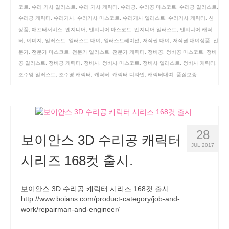
코트
,
수리 기사 일러스트
,
수리 기사 캐릭터
,
수리공
,
수리공 마스코트
,
수리공 일러스트
,
수리공 캐릭터
,
수리기사
,
수리기사 마스코트
,
수리기사 일러스트
,
수리기사 캐릭터
,
신
상품
,
애프터서비스
,
엔지니어
,
엔지니어 마스코트
,
엔지니어 일러스트
,
엔지니어 캐릭
터
,
이미지
,
일러스트
,
일러스트 대여
,
일러스트레이션
,
저작권 대여
,
저작권 대여상품
,
전
문가
,
전문가 마스코트
,
전문가 일러스트
,
전문가 캐릭터
,
정비공
,
정비공 마스코트
,
정비
공 일러스트
,
정비공 캐릭터
,
정비사
,
정비사 마스코트
,
정비사 일러스트
,
정비사 캐릭터
,
조주영 일러스트
,
조주영 캐릭터
,
캐릭터
,
캐릭터 디자인
,
캐릭터대여
,
품질보증
28
보이안스 3D 수리공 캐릭터
JUL 2017
시리즈 168컷 출시.
보이안스 3D 수리공 캐릭터 시리즈 168컷 출시.
http://www.boians.com/product-category/job-and-
work/repairman-and-engineer/