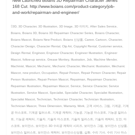
New Launched Boians 3D Repairman Character Series
168 Cut. http://www.boians.com/product-category/job-
and-work/repairman-and-engineer/
3D
,
3D Character
,
3D Illustration
,
3D Image
,
3D 이미지
,
After Sales Service
,
Boians
,
Boians 3D
,
Boians 3D Repairman Character Series
,
Boians Character
,
Boians Mascot
,
Boians New Product
,
Boians 신상품
,
Career
,
Cartoon
,
Character
,
Character Design
,
Character Rental
,
Clip Art
,
Copyright Rental
,
Customer service
,
Design Rental
,
Engineer
,
Engineer Character
,
Engineer Illustration
,
Engineer
Mascot
,
follow-up service
,
Grease Monkey
,
Illustration
,
Job
,
Machine Mender
,
Machinist
,
Mascot
,
Mechanic
,
Mechanic Character
,
Mechanic Illustration
,
Mechanic
Mascot
,
new product
,
Occupation
,
Repair Person
,
Repair Person Character
,
Repair
Person Illustration
,
Repair Person Mascot
,
Repairman
,
Repairman Character
,
Repairman Illustration
,
Repairman Mascot
,
Service
,
Service Character
,
Service
Illustration
,
Service Mascot
,
Specialist
,
Specialist Character
,
Specialist Illustration
,
Specialist Mascot
,
Technician
,
Technician Character
,
Technician Illustration
,
Technician Mascot
,
Three Dimension
,
Warranty
,
Work
,
고객 서비스
,
그림
,
기계공
,
기계
공 마스코트
,
기계공 일러스트
,
기계공 캐릭터
,
기능공
,
기능공 마스코트
,
기능공 일러스
트
,
기능공 캐릭터
,
기술자
,
기술자 마스코트
,
기술자 일러스트
,
기술자 캐릭터
,
도안
,
마
스코트
,
보이안스
,
보이안스 3D 수리공 캐릭터 시리즈
,
보이안스 그림
,
보이안스 신상품
,
보이안스 일러스트
,
보이안스 캐릭터
,
보이안스신상품
,
삽화
,
수리 기사
,
수리 기사 마스