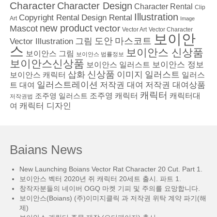
Character
Character Design
Character Rental
Clip
Illustration
Copyright Rental
Design Rental
Art
Image
new product
vector
Mascot
Vector Character
Vector Art
보이안
도안
그림
마스코트
Vector Illustration
스
보이안스 신상품
보이안스 그림
보이안스 법률정보
보이안스신상품
보이안스 정보
보이안스 일러스트
삽화
신상품
이미지
일러스트
보이안스 캐릭터
일러스
일러스트레이션
저작권 대여
저작권 대여상품
트 대여
캐릭터
조주영 일러스트
조주영 캐릭터
캐릭터대
저작권법
캐릭터 디자인
여
Baians News
New Launching Boians Vector Rat Character 20 Cut. Part 1.
보이안스 벡터 2020년 쥐 캐릭터 20세트 출시. 파트 1.
창작자분들의 네이버 OGQ 마켓 기피 및 주의를 요망합니다.
보이안스(Boians) (주)이미지클릭 과 저작권 위탁 계약 파기(해
제)