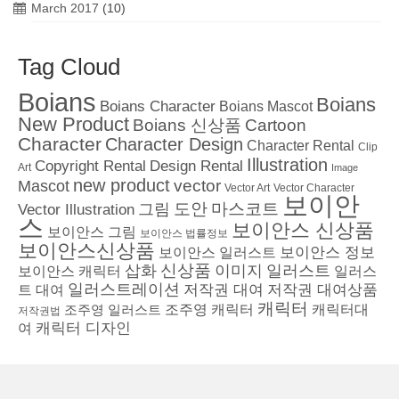
March 2017
(10)
Tag Cloud
Boians
Boians
Boians Character
Boians Mascot
New Product
Boians 신상품
Cartoon
Character
Character Design
Character Rental
Clip
Illustration
Copyright Rental
Design Rental
Art
Image
new product
vector
Mascot
Vector Character
Vector Art
보이안
도안
그림
마스코트
Vector Illustration
스
보이안스 신상품
보이안스 그림
보이안스 법률정보
보이안스신상품
보이안스 정보
보이안스 일러스트
삽화
신상품
이미지
일러스트
보이안스 캐릭터
일러스
일러스트레이션
저작권 대여
저작권 대여상품
트 대여
캐릭터
조주영 일러스트
조주영 캐릭터
캐릭터대
저작권법
캐릭터 디자인
여