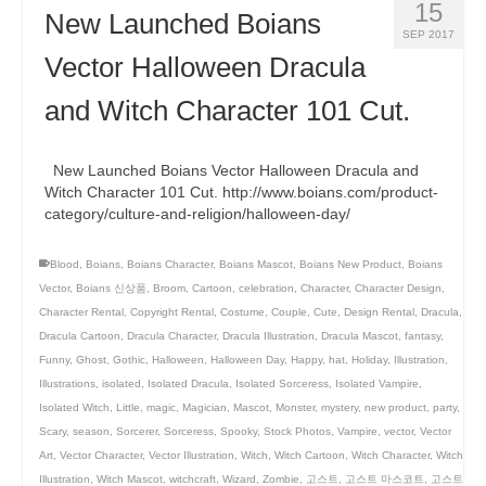
15
New Launched Boians
SEP 2017
Vector Halloween Dracula
and Witch Character 101 Cut.
New Launched Boians Vector Halloween Dracula and
Witch Character 101 Cut. http://www.boians.com/product-
category/culture-and-religion/halloween-day/
Blood
,
Boians
,
Boians Character
,
Boians Mascot
,
Boians New Product
,
Boians
Vector
,
Boians 신상품
,
Broom
,
Cartoon
,
celebration
,
Character
,
Character Design
,
Character Rental
,
Copyright Rental
,
Costume
,
Couple
,
Cute
,
Design Rental
,
Dracula
,
Dracula Cartoon
,
Dracula Character
,
Dracula Illustration
,
Dracula Mascot
,
fantasy
,
Funny
,
Ghost
,
Gothic
,
Halloween
,
Halloween Day
,
Happy
,
hat
,
Holiday
,
Illustration
,
Illustrations
,
isolated
,
Isolated Dracula
,
Isolated Sorceress
,
Isolated Vampire
,
Isolated Witch
,
Little
,
magic
,
Magician
,
Mascot
,
Monster
,
mystery
,
new product
,
party
,
Scary
,
season
,
Sorcerer
,
Sorceress
,
Spooky
,
Stock Photos
,
Vampire
,
vector
,
Vector
Art
,
Vector Character
,
Vector Illustration
,
Witch
,
Witch Cartoon
,
Witch Character
,
Witch
Illustration
,
Witch Mascot
,
witchcraft
,
Wizard
,
Zombie
,
고스트
,
고스트 마스코트
,
고스트