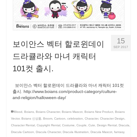
15
보이안스 벡터 할로윈데이
SEP 2017
드라큘라와 마녀 캐릭터
101컷 출시.
보이안스 벡터 할로윈데이 드라큘라와 마녀 캐릭터 101컷
출시. http://www.boians.com/product-category/culture-
and-religion/halloween-day/
Blood
,
Boians
,
Boians Character
,
Boians Mascot
,
Boians New Product
,
Boians
Vector
,
Boians 신상품
,
Broom
,
Cartoon
,
celebration
,
Character
,
Character Design
,
Character Rental
,
Copyright Rental
,
Costume
,
Couple
,
Cute
,
Design Rental
,
Dracula
,
Dracula Cartoon
,
Dracula Character
,
Dracula Illustration
,
Dracula Mascot
,
fantasy
,