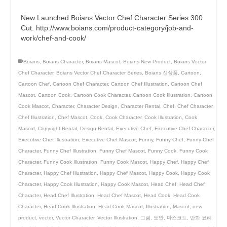
New Launched Boians Vector Chef Character Series 300
Cut. http://www.boians.com/product-category/job-and-
work/chef-and-cook/
Boians
,
Boians Character
,
Boians Mascot
,
Boians New Product
,
Boians Vector
Chef Character
,
Boians Vector Chef Character Series
,
Boians 신상품
,
Cartoon
,
Cartoon Chef
,
Cartoon Chef Character
,
Cartoon Chef Illustration
,
Cartoon Chef
Mascot
,
Cartoon Cook
,
Cartoon Cook Character
,
Cartoon Cook Illustration
,
Cartoon
Cook Mascot
,
Character
,
Character Design
,
Character Rental
,
Chef
,
Chef Character
,
Chef Illustration
,
Chef Mascot
,
Cook
,
Cook Character
,
Cook Illustration
,
Cook
Mascot
,
Copyright Rental
,
Design Rental
,
Executive Chef
,
Executive Chef Character
,
Executive Chef Illustration
,
Executive Chef Mascot
,
Funny
,
Funny Chef
,
Funny Chef
Character
,
Funny Chef Illustration
,
Funny Chef Mascot
,
Funny Cook
,
Funny Cook
Character
,
Funny Cook Illustration
,
Funny Cook Mascot
,
Happy Chef
,
Happy Chef
Character
,
Happy Chef Illustration
,
Happy Chef Mascot
,
Happy Cook
,
Happy Cook
Character
,
Happy Cook Illustration
,
Happy Cook Mascot
,
Head Chef
,
Head Chef
Character
,
Head Chef Illustration
,
Head Chef Mascot
,
Head Cook
,
Head Cook
Character
,
Head Cook Illustration
,
Head Cook Mascot
,
Illustration
,
Mascot
,
new
product
,
vector
,
Vector Character
,
Vector Illustration
,
그림
,
도안
,
마스코트
,
만화 요리