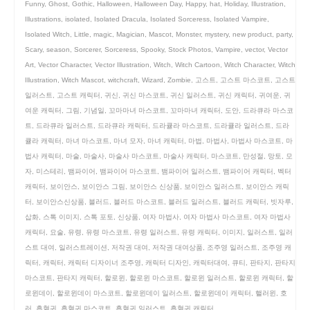
Funny
,
Ghost
,
Gothic
,
Halloween
,
Halloween Day
,
Happy
,
hat
,
Holiday
,
Illustration
,
Illustrations
,
isolated
,
Isolated Dracula
,
Isolated Sorceress
,
Isolated Vampire
,
Isolated Witch
,
Little
,
magic
,
Magician
,
Mascot
,
Monster
,
mystery
,
new product
,
party
,
Scary
,
season
,
Sorcerer
,
Sorceress
,
Spooky
,
Stock Photos
,
Vampire
,
vector
,
Vector
Art
,
Vector Character
,
Vector Illustration
,
Witch
,
Witch Cartoon
,
Witch Character
,
Witch
Illustration
,
Witch Mascot
,
witchcraft
,
Wizard
,
Zombie
,
고스트
,
고스트 마스코트
,
고스트
일러스트
,
고스트 캐릭터
,
귀신
,
귀신 마스코트
,
귀신 일러스트
,
귀신 캐릭터
,
귀여운
,
귀
여운 캐릭터
,
그림
,
기념일
,
꼬마마녀 마스코트
,
꼬마마녀 캐릭터
,
도안
,
드라큐라 마스코
트
,
드라큐라 일러스트
,
드라큐라 캐릭터
,
드라큘라 마스코트
,
드라큘라 일러스트
,
드라
큘라 캐릭터
,
마녀 마스코트
,
마녀 모자
,
마녀 캐릭터
,
마법
,
마법사
,
마법사 마스코트
,
마
법사 캐릭터
,
마술
,
마술사
,
마술사 마스코트
,
마술사 캐릭터
,
마스코트
,
만성절
,
망토
,
모
자
,
미스테리
,
뱀파이어
,
뱀파이어 마스코트
,
뱀파이어 일러스트
,
뱀파이어 캐릭터
,
벡터
캐릭터
,
보이안스
,
보이안스 그림
,
보이안스 신상품
,
보이안스 일러스트
,
보이안스 캐릭
터
,
보이안스신상품
,
블러드
,
블러드 마스코트
,
블러드 일러스트
,
블러드 캐릭터
,
빗자루
,
삽화
,
스톡 이미지
,
스톡 포토
,
신상품
,
여자 마법사
,
여자 마법사 마스코트
,
여자 마법사
캐릭터
,
요술
,
유령
,
유령 마스코트
,
유령 일러스트
,
유령 캐릭터
,
이미지
,
일러스트
,
일러
스트 대여
,
일러스트레이션
,
저작권 대여
,
저작권 대여상품
,
조주영 일러스트
,
조주영 캐
릭터
,
캐릭터
,
캐릭터 디자이너 조주영
,
캐릭터 디자인
,
캐릭터대여
,
큐티
,
판타지
,
판타지
마스코트
,
판타지 캐릭터
,
할로윈
,
할로윈 마스코트
,
할로윈 일러스트
,
할로윈 캐릭터
,
할
로윈데이
,
할로윈데이 마스코트
,
할로윈데이 일러스트
,
할로윈데이 캐릭터
,
핼러윈
,
호
러
,
흡혈귀
,
흡혈귀 마스코트
,
흡혈귀 일러스트
,
흡혈귀 캐릭터