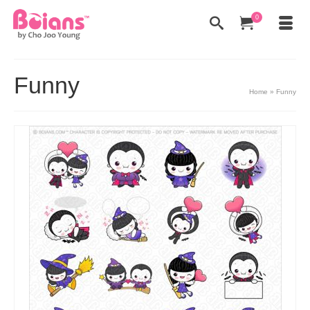
0
Funny
Home
»
Funny