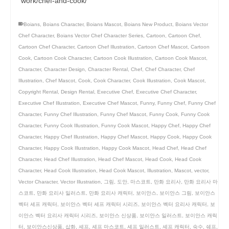
work/chef-and-cook/
Boians
,
Boians Character
,
Boians Mascot
,
Boians New Product
,
Boians Vector
Chef Character
,
Boians Vector Chef Character Series
,
Cartoon
,
Cartoon Chef
,
Cartoon Chef Character
,
Cartoon Chef Illustration
,
Cartoon Chef Mascot
,
Cartoon
Cook
,
Cartoon Cook Character
,
Cartoon Cook Illustration
,
Cartoon Cook Mascot
,
Character
,
Character Design
,
Character Rental
,
Chef
,
Chef Character
,
Chef
Illustration
,
Chef Mascot
,
Cook
,
Cook Character
,
Cook Illustration
,
Cook Mascot
,
Copyright Rental
,
Design Rental
,
Executive Chef
,
Executive Chef Character
,
Executive Chef Illustration
,
Executive Chef Mascot
,
Funny
,
Funny Chef
,
Funny Chef
Character
,
Funny Chef Illustration
,
Funny Chef Mascot
,
Funny Cook
,
Funny Cook
Character
,
Funny Cook Illustration
,
Funny Cook Mascot
,
Happy Chef
,
Happy Chef
Character
,
Happy Chef Illustration
,
Happy Chef Mascot
,
Happy Cook
,
Happy Cook
Character
,
Happy Cook Illustration
,
Happy Cook Mascot
,
Head Chef
,
Head Chef
Character
,
Head Chef Illustration
,
Head Chef Mascot
,
Head Cook
,
Head Cook
Character
,
Head Cook Illustration
,
Head Cook Mascot
,
Illustration
,
Mascot
,
vector
,
Vector Character
,
Vector Illustration
,
그림
,
도안
,
마스코트
,
만화 요리사
,
만화 요리사 마
스코트
,
만화 요리사 일러스트
,
만화 요리사 캐릭터
,
보이안스
,
보이안스 그림
,
보이안스
벡터 셰프 캐릭터
,
보이안스 벡터 셰프 캐릭터 시리즈
,
보이안스 벡터 요리사 캐릭터
,
보
이안스 벡터 요리사 캐릭터 시리즈
,
보이안스 신상품
,
보이안스 일러스트
,
보이안스 캐릭
터
,
보이안스신상품
,
삽화
,
셰프
,
셰프 마스코트
,
셰프 일러스트
,
셰프 캐릭터
,
숙수
,
쉐프
,