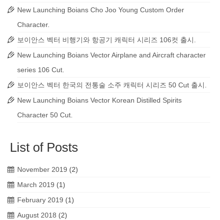
New Launching Boians Cho Joo Young Custom Order
Character.
보이안스 벡터 비행기와 항공기 캐릭터 시리즈 106컷 출시.
New Launching Boians Vector Airplane and Aircraft character
series 106 Cut.
보이안스 벡터 한국의 전통술 소주 캐릭터 시리즈 50 Cut 출시.
New Launching Boians Vector Korean Distilled Spirits
Character 50 Cut.
List of Posts
November 2019
(2)
March 2019
(1)
February 2019
(1)
August 2018
(2)