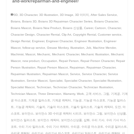
and-work/repairman-and-engineer/
3D
,
3D Character
,
3D Illustration
,
3D Image
,
3D 이미지
,
After Sales Service
,
Boians
,
Boians 3D
,
Boians 3D Repairman Character Series
,
Boians Character
,
Boians Mascot
,
Boians New Product
,
Boians 신상품
,
Career
,
Cartoon
,
Character
,
Character Design
,
Character Rental
,
Clip Art
,
Copyright Rental
,
Customer service
,
Design Rental
,
Engineer
,
Engineer Character
,
Engineer Illustration
,
Engineer
Mascot
,
follow-up service
,
Grease Monkey
,
Illustration
,
Job
,
Machine Mender
,
Machinist
,
Mascot
,
Mechanic
,
Mechanic Character
,
Mechanic Illustration
,
Mechanic
Mascot
,
new product
,
Occupation
,
Repair Person
,
Repair Person Character
,
Repair
Person Illustration
,
Repair Person Mascot
,
Repairman
,
Repairman Character
,
Repairman Illustration
,
Repairman Mascot
,
Service
,
Service Character
,
Service
Illustration
,
Service Mascot
,
Specialist
,
Specialist Character
,
Specialist Illustration
,
Specialist Mascot
,
Technician
,
Technician Character
,
Technician Illustration
,
Technician Mascot
,
Three Dimension
,
Warranty
,
Work
,
고객 서비스
,
그림
,
기계공
,
기계
공 마스코트
,
기계공 일러스트
,
기계공 캐릭터
,
기능공
,
기능공 마스코트
,
기능공 일러스
트
,
기능공 캐릭터
,
기술자
,
기술자 마스코트
,
기술자 일러스트
,
기술자 캐릭터
,
도안
,
마
스코트
,
보이안스
,
보이안스 3D 수리공 캐릭터 시리즈
,
보이안스 그림
,
보이안스 신상품
,
보이안스 일러스트
,
보이안스 캐릭터
,
보이안스신상품
,
삽화
,
수리 기사
,
수리 기사 마스
코트
,
수리 기사 일러스트
,
수리 기사 캐릭터
,
수리공
,
수리공 마스코트
,
수리공 일러스트
,
수리공 캐릭터
,
수리기사
,
수리기사 마스코트
,
수리기사 일러스트
,
수리기사 캐릭터
,
신