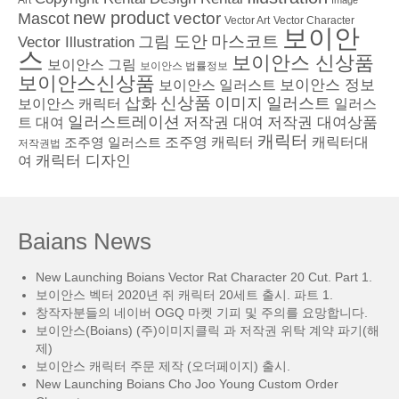
Art
Image
new product
vector
Mascot
Vector Character
Vector Art
보이안
도안
그림
마스코트
Vector Illustration
스
보이안스 신상품
보이안스 그림
보이안스 법률정보
보이안스신상품
보이안스 정보
보이안스 일러스트
삽화
신상품
이미지
일러스트
보이안스 캐릭터
일러스
일러스트레이션
저작권 대여
저작권 대여상품
트 대여
캐릭터
조주영 일러스트
조주영 캐릭터
캐릭터대
저작권법
캐릭터 디자인
여
Baians News
New Launching Boians Vector Rat Character 20 Cut. Part 1.
보이안스 벡터 2020년 쥐 캐릭터 20세트 출시. 파트 1.
창작자분들의 네이버 OGQ 마켓 기피 및 주의를 요망합니다.
보이안스(Boians) (주)이미지클릭 과 저작권 위탁 계약 파기(해
제)
보이안스 캐릭터 주문 제작 (오더페이지) 출시.
New Launching Boians Cho Joo Young Custom Order