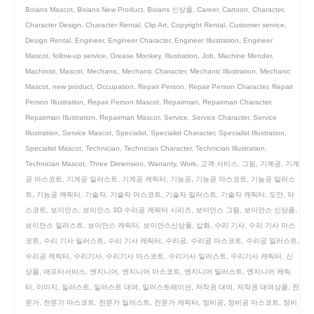
Boians Mascot
,
Boians New Product
,
Boians 신상품
,
Career
,
Cartoon
,
Character
,
Character Design
,
Character Rental
,
Clip Art
,
Copyright Rental
,
Customer service
,
Design Rental
,
Engineer
,
Engineer Character
,
Engineer Illustration
,
Engineer
Mascot
,
follow-up service
,
Grease Monkey
,
Illustration
,
Job
,
Machine Mender
,
Machinist
,
Mascot
,
Mechanic
,
Mechanic Character
,
Mechanic Illustration
,
Mechanic
Mascot
,
new product
,
Occupation
,
Repair Person
,
Repair Person Character
,
Repair
Person Illustration
,
Repair Person Mascot
,
Repairman
,
Repairman Character
,
Repairman Illustration
,
Repairman Mascot
,
Service
,
Service Character
,
Service
Illustration
,
Service Mascot
,
Specialist
,
Specialist Character
,
Specialist Illustration
,
Specialist Mascot
,
Technician
,
Technician Character
,
Technician Illustration
,
Technician Mascot
,
Three Dimension
,
Warranty
,
Work
,
고객 서비스
,
그림
,
기계공
,
기계
공 마스코트
,
기계공 일러스트
,
기계공 캐릭터
,
기능공
,
기능공 마스코트
,
기능공 일러스
트
,
기능공 캐릭터
,
기술자
,
기술자 마스코트
,
기술자 일러스트
,
기술자 캐릭터
,
도안
,
마
스코트
,
보이안스
,
보이안스 3D 수리공 캐릭터 시리즈
,
보이안스 그림
,
보이안스 신상품
,
보이안스 일러스트
,
보이안스 캐릭터
,
보이안스신상품
,
삽화
,
수리 기사
,
수리 기사 마스
코트
,
수리 기사 일러스트
,
수리 기사 캐릭터
,
수리공
,
수리공 마스코트
,
수리공 일러스트
,
수리공 캐릭터
,
수리기사
,
수리기사 마스코트
,
수리기사 일러스트
,
수리기사 캐릭터
,
신
상품
,
애프터서비스
,
엔지니어
,
엔지니어 마스코트
,
엔지니어 일러스트
,
엔지니어 캐릭
터
,
이미지
,
일러스트
,
일러스트 대여
,
일러스트레이션
,
저작권 대여
,
저작권 대여상품
,
전
문가
,
전문가 마스코트
,
전문가 일러스트
,
전문가 캐릭터
,
정비공
,
정비공 마스코트
,
정비