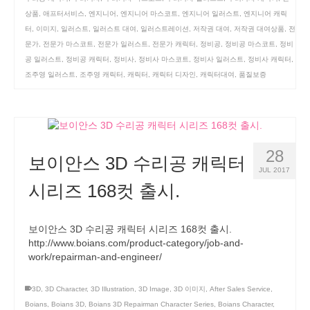
상품
,
애프터서비스
,
엔지니어
,
엔지니어 마스코트
,
엔지니어 일러스트
,
엔지니어 캐릭
터
,
이미지
,
일러스트
,
일러스트 대여
,
일러스트레이션
,
저작권 대여
,
저작권 대여상품
,
전
문가
,
전문가 마스코트
,
전문가 일러스트
,
전문가 캐릭터
,
정비공
,
정비공 마스코트
,
정비
공 일러스트
,
정비공 캐릭터
,
정비사
,
정비사 마스코트
,
정비사 일러스트
,
정비사 캐릭터
,
조주영 일러스트
,
조주영 캐릭터
,
캐릭터
,
캐릭터 디자인
,
캐릭터대여
,
품질보증
28
보이안스 3D 수리공 캐릭터
JUL 2017
시리즈 168컷 출시.
보이안스 3D 수리공 캐릭터 시리즈 168컷 출시.
http://www.boians.com/product-category/job-and-
work/repairman-and-engineer/
3D
,
3D Character
,
3D Illustration
,
3D Image
,
3D 이미지
,
After Sales Service
,
Boians
,
Boians 3D
,
Boians 3D Repairman Character Series
,
Boians Character
,