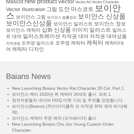
new product
vector
Mascot
Vector Character
Vector Art
보이안
도안
그림
마스코트
Vector Illustration
스
보이안스 신상품
보이안스 그림
보이안스 법률정보
보이안스신상품
보이안스 정보
보이안스 일러스트
삽화
신상품
이미지
일러스트
보이안스 캐릭터
일러스
일러스트레이션
저작권 대여
저작권 대여상품
트 대여
캐릭터
조주영 일러스트
조주영 캐릭터
캐릭터대
저작권법
캐릭터 디자인
여
Baians News
New Launching Boians Vector Rat Character 20 Cut. Part 1.
보이안스 벡터 2020년 쥐 캐릭터 20세트 출시. 파트 1.
창작자분들의 네이버 OGQ 마켓 기피 및 주의를 요망합니다.
보이안스(Boians) (주)이미지클릭 과 저작권 위탁 계약 파기(해
제)
보이안스 캐릭터 주문 제작 (오더페이지) 출시.
New Launching Boians Cho Joo Young Custom Order
Character.