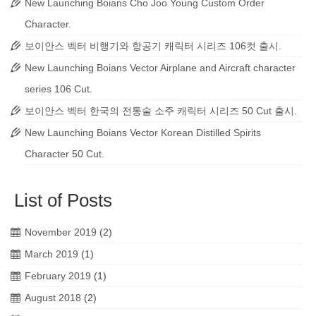
New Launching Boians Cho Joo Young Custom Order
Character.
보이안스 벡터 비행기와 항공기 캐릭터 시리즈 106컷 출시.
New Launching Boians Vector Airplane and Aircraft character
series 106 Cut.
보이안스 벡터 한국의 전통술 소주 캐릭터 시리즈 50 Cut 출시.
New Launching Boians Vector Korean Distilled Spirits
Character 50 Cut.
List of Posts
November 2019
(2)
March 2019
(1)
February 2019
(1)
August 2018
(2)