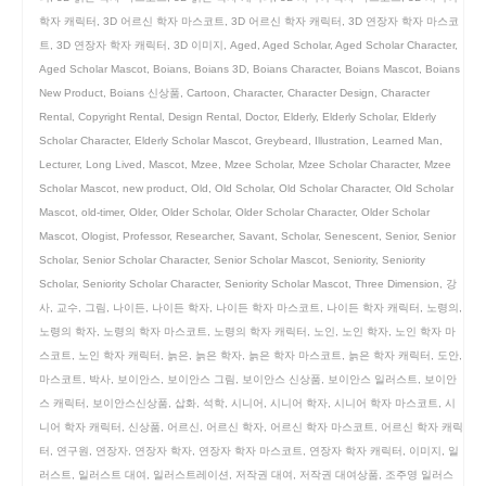
학자 캐릭터
,
3D 어르신 학자 마스코트
,
3D 어르신 학자 캐릭터
,
3D 연장자 학자 마스코
트
,
3D 연장자 학자 캐릭터
,
3D 이미지
,
Aged
,
Aged Scholar
,
Aged Scholar Character
,
Aged Scholar Mascot
,
Boians
,
Boians 3D
,
Boians Character
,
Boians Mascot
,
Boians
New Product
,
Boians 신상품
,
Cartoon
,
Character
,
Character Design
,
Character
Rental
,
Copyright Rental
,
Design Rental
,
Doctor
,
Elderly
,
Elderly Scholar
,
Elderly
Scholar Character
,
Elderly Scholar Mascot
,
Greybeard
,
Illustration
,
Learned Man
,
Lecturer
,
Long Lived
,
Mascot
,
Mzee
,
Mzee Scholar
,
Mzee Scholar Character
,
Mzee
Scholar Mascot
,
new product
,
Old
,
Old Scholar
,
Old Scholar Character
,
Old Scholar
Mascot
,
old-timer
,
Older
,
Older Scholar
,
Older Scholar Character
,
Older Scholar
Mascot
,
Ologist
,
Professor
,
Researcher
,
Savant
,
Scholar
,
Senescent
,
Senior
,
Senior
Scholar
,
Senior Scholar Character
,
Senior Scholar Mascot
,
Seniority
,
Seniority
Scholar
,
Seniority Scholar Character
,
Seniority Scholar Mascot
,
Three Dimension
,
강
사
,
교수
,
그림
,
나이든
,
나이든 학자
,
나이든 학자 마스코트
,
나이든 학자 캐릭터
,
노령의
,
노령의 학자
,
노령의 학자 마스코트
,
노령의 학자 캐릭터
,
노인
,
노인 학자
,
노인 학자 마
스코트
,
노인 학자 캐릭터
,
늙은
,
늙은 학자
,
늙은 학자 마스코트
,
늙은 학자 캐릭터
,
도안
,
마스코트
,
박사
,
보이안스
,
보이안스 그림
,
보이안스 신상품
,
보이안스 일러스트
,
보이안
스 캐릭터
,
보이안스신상품
,
삽화
,
석학
,
시니어
,
시니어 학자
,
시니어 학자 마스코트
,
시
니어 학자 캐릭터
,
신상품
,
어르신
,
어르신 학자
,
어르신 학자 마스코트
,
어르신 학자 캐릭
터
,
연구원
,
연장자
,
연장자 학자
,
연장자 학자 마스코트
,
연장자 학자 캐릭터
,
이미지
,
일
러스트
,
일러스트 대여
,
일러스트레이션
,
저작권 대여
,
저작권 대여상품
,
조주영 일러스