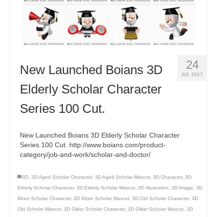
24
New Launched Boians 3D
JUL 2017
Elderly Scholar Character
Series 100 Cut.
New Launched Boians 3D Elderly Scholar Character
Series 100 Cut. http://www.boians.com/product-
category/job-and-work/scholar-and-doctor/
3D
,
3D Aged Scholar Character
,
3D Aged Scholar Mascot
,
3D Character
,
3D
Elderly Scholar Character
,
3D Elderly Scholar Mascot
,
3D Illustration
,
3D Image
,
3D
Mzee Scholar Character
,
3D Mzee Scholar Mascot
,
3D Old Scholar Character
,
3D
Old Scholar Mascot
,
3D Older Scholar Character
,
3D Older Scholar Mascot
,
3D