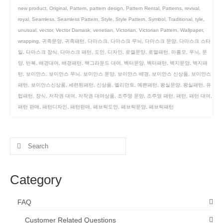
new product
,
Original
,
Pattern
,
pattern design
,
Pattern Rental
,
Patterns
,
revival
,
royal
,
Seamless
,
Seamless Pattern
,
Style
,
Style Pattern
,
Symbol
,
Traditional
,
tyle
,
unusual
,
vector
,
Vector Damask
,
venetian
,
Victorian
,
Victorian Pattern
,
Wallpaper
,
wrapping
,
귀족문양
,
귀족패턴
,
다마스크
,
다마스크 무늬
,
다마스크 문양
,
다마스크 스타
일
,
다마스크 장식
,
다마스크 패턴
,
도안
,
디자인
,
로열문양
,
로열패턴
,
마름모
,
무늬
,
문
양
,
반복
,
배경대여
,
배경패턴
,
백그라운드 대여
,
벡터문양
,
벡터패턴
,
벽지문양
,
벽지패
턴
,
보이안스
,
보이안스 무늬
,
보이안스 문양
,
보이안스 배경
,
보이안스 신상품
,
보이안스
패턴
,
보이안스신상품
,
세련된패턴
,
신상품
,
엘리먼트
,
예쁜패턴
,
왕실문양
,
왕실패턴
,
유
럽패턴
,
장식
,
저작권 대여
,
저작권 대여상품
,
조주영 문양
,
조주영 패턴
,
패턴
,
패턴 대여
,
패턴 판매
,
패턴디자인
,
패턴판매
,
페브릭도안
,
페브릭문양
,
페브릭패턴
Search
for:
Category
FAQ
Customer Related Questions