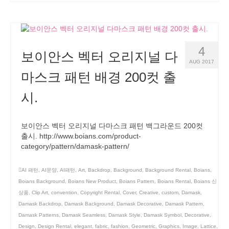
4
보이안스 벡터 오리지널 다
AUG 2017
마스크 패턴 배경 200컷 출
시.
보이안스 벡터 오리지널 다마스크 패턴 백그라운드 200컷
출시. http://www.boians.com/product-
category/pattern/damask-pattern/
AI 패턴
,
AI문양
,
AI패턴
,
Art
,
Backdrop
,
Background
,
Background Rental
,
Boians
,
Boians Background
,
Boians New Product
,
Boians Pattern
,
Boians Rental
,
Boians 신
상품
,
Clip Art
,
convention
,
Copyright Rental
,
Cover
,
Creative
,
custom
,
Damask
,
Damask Backdrop
,
Damask Background
,
Damask Decorative
,
Damask Pattern
,
Damask Patterns
,
Damask Seamless
,
Damask Style
,
Damask Symbol
,
Decorative
,
Design
,
Design Rental
,
elegant
,
fabric
,
fashion
,
Geometric
,
Graphics
,
Image
,
Lattice
,