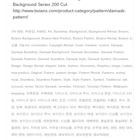
Background Series 200 Cut.
http://www.boians.com/product-category/pattern/damask-
pattern/
AI 패턴
,
AI문양
,
AI패턴
,
Art
,
Backdrop
,
Background
,
Background Rental
,
Boians
,
Boians Background
,
Boians New Product
,
Boians Pattern
,
Boians Rental
,
Boians 신
상품
,
Clip Art
,
convention
,
Copyright Rental
,
Cover
,
Creative
,
custom
,
Damask
,
Damask Backdrop
,
Damask Background
,
Damask Decorative
,
Damask Pattern
,
Damask Patterns
,
Damask Seamless
,
Damask Style
,
Damask Symbol
,
Decorative
,
Design
,
Design Rental
,
elegant
,
fabric
,
fashion
,
Geometric
,
Graphics
,
Image
,
Lattice
,
new product
,
Original
,
Pattern
,
pattern design
,
Pattern Rental
,
Patterns
,
revival
,
royal
,
Seamless
,
Seamless Pattern
,
Style
,
Style Pattern
,
Symbol
,
Traditional
,
tyle
,
unusual
,
vector
,
Vector Damask
,
venetian
,
Victorian
,
Victorian Pattern
,
Wallpaper
,
wrapping
,
귀족문양
,
귀족패턴
,
다마스크
,
다마스크 무늬
,
다마스크 문양
,
다마스크 스타
일
,
다마스크 장식
,
다마스크 패턴
,
도안
,
디자인
,
로열문양
,
로열패턴
,
마름모
,
무늬
,
문
양
,
반복
,
배경대여
,
배경패턴
,
백그라운드 대여
,
벡터문양
,
벡터패턴
,
벽지문양
,
벽지패
턴
,
보이안스
,
보이안스 무늬
,
보이안스 문양
,
보이안스 배경
,
보이안스 신상품
,
보이안스
패턴
,
보이안스신상품
,
세련된패턴
,
신상품
,
엘리먼트
,
예쁜패턴
,
왕실문양
,
왕실패턴
,
유
럽패턴
,
장식
,
저작권 대여
,
저작권 대여상품
,
조주영 문양
,
조주영 패턴
,
패턴
,
패턴 대여
,
패턴 판매
,
패턴디자인
,
패턴판매
,
페브릭도안
,
페브릭문양
,
페브릭패턴