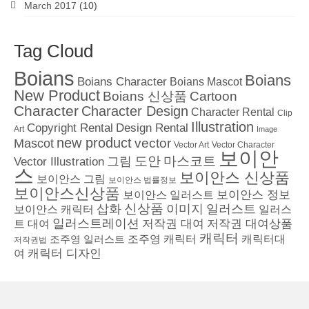
March 2017
(10)
Tag Cloud
Boians
Boians
Boians Character
Boians Mascot
New Product
Boians 신상품
Cartoon
Character
Character Design
Character Rental
Clip
Illustration
Copyright Rental
Design Rental
Art
Image
new product
vector
Mascot
Vector Character
Vector Art
보이안
도안
그림
마스코트
Vector Illustration
스
보이안스 신상품
보이안스 그림
보이안스 법률정보
보이안스신상품
보이안스 정보
보이안스 일러스트
삽화
신상품
이미지
일러스트
보이안스 캐릭터
일러스
일러스트레이션
저작권 대여
저작권 대여상품
트 대여
캐릭터
조주영 일러스트
조주영 캐릭터
캐릭터대
저작권법
캐릭터 디자인
여