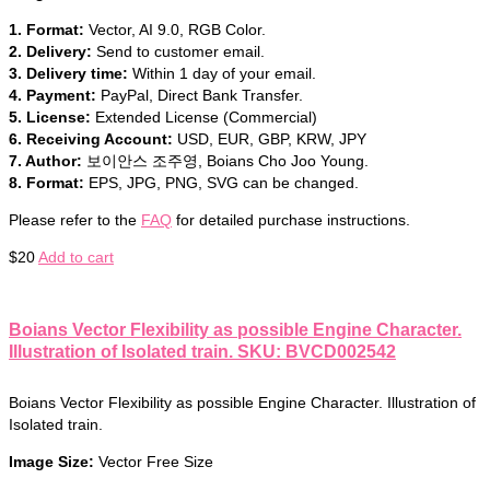
1. Format:
Vector, AI 9.0, RGB Color.
2. Delivery:
Send to customer email.
3. Delivery time:
Within 1 day of your email.
4. Payment:
PayPal, Direct Bank Transfer.
5. License:
Extended License (Commercial)
6. Receiving Account:
USD, EUR, GBP, KRW, JPY
7. Author:
보이안스 조주영, Boians Cho Joo Young.
8. Format:
EPS, JPG, PNG, SVG can be changed.
Please refer to the
FAQ
for detailed purchase instructions.
$
20
Add to cart
Boians Vector Flexibility as possible Engine Character.
Illustration of Isolated train. SKU: BVCD002542
Boians Vector Flexibility as possible Engine Character. Illustration of
Isolated train.
Image Size:
Vector Free Size