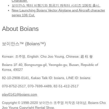
Character.
보이안스 벡터 비행기와 항공기 캐릭터 시리즈 106컷 출시.
New Launching Boians Vector Airplane and Aircraft character
series 106 Cut.
About Boians
보이안스™ (Boians™)
Korean: 조주영, English: Cho Joo Young, Chinese: 趙 柱 瑩
Boians 1F 40, Bongsunga-gil, Yeongdo-gu, Busan, Republic of
Korea, 49027
82-10-2908-0141, Kakao Talk ID: boians, LINE ID: boians
070-8752-2517, 070-7699-4489, 82-51-412-2517
play0141@boians.com
Copyright © 1998-2020 보이안스 조주영 저작권 대여샵, Boians Cho
Joo Young Copyright Rental Shop.