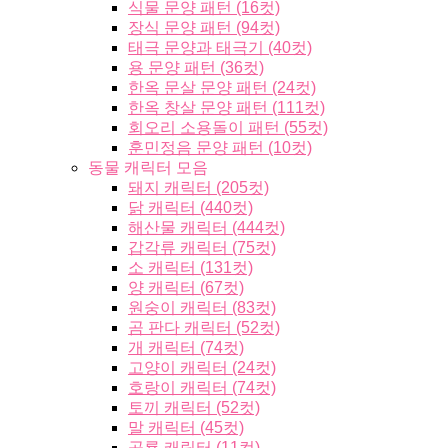
식물 문양 패턴 (16컷)
장식 문양 패턴 (94컷)
태극 문양과 태극기 (40컷)
용 문양 패턴 (36컷)
한옥 문살 문양 패턴 (24컷)
한옥 창살 문양 패턴 (111컷)
회오리 소용돌이 패턴 (55컷)
훈민정음 문양 패턴 (10컷)
동물 캐릭터 모음
돼지 캐릭터 (205컷)
닭 캐릭터 (440컷)
해산물 캐릭터 (444컷)
갑각류 캐릭터 (75컷)
소 캐릭터 (131컷)
양 캐릭터 (67컷)
원숭이 캐릭터 (83컷)
곰 판다 캐릭터 (52컷)
개 캐릭터 (74컷)
고양이 캐릭터 (24컷)
호랑이 캐릭터 (74컷)
토끼 캐릭터 (52컷)
말 캐릭터 (45컷)
공룡 캐릭터 (11컷)