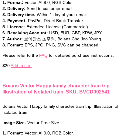
1. Format:
Vector, AI 9.0, RGB Color.
2. Delivery:
Send to customer email.
3. Delivery time:
Within 1 day of your email.
4. Payment:
PayPal, Direct Bank Transfer.
5. License:
Extended License (Commercial)
6. Receiving Account:
USD, EUR, GBP, KRW, JPY
7. Author:
보이안스 조주영, Boians Cho Joo Young.
8. Format:
EPS, JPG, PNG, SVG can be changed.
Please refer to the
FAQ
for detailed purchase instructions.
$
20
Add to cart
Boians Vector Happy family character train trip.
Illustration of Isolated train. SKU: BVCD002541
Boians Vector Happy family character train trip. Illustration of
Isolated train.
Image Size:
Vector Free Size
1. Format:
Vector, AI 9.0, RGB Color.