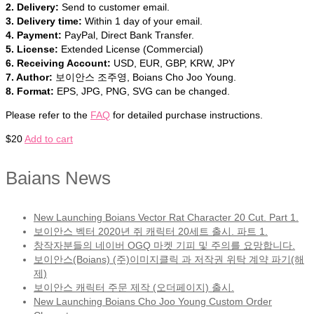
2. Delivery:
Send to customer email.
3. Delivery time:
Within 1 day of your email.
4. Payment:
PayPal, Direct Bank Transfer.
5. License:
Extended License (Commercial)
6. Receiving Account:
USD, EUR, GBP, KRW, JPY
7. Author:
보이안스 조주영, Boians Cho Joo Young.
8. Format:
EPS, JPG, PNG, SVG can be changed.
Please refer to the
FAQ
for detailed purchase instructions.
$
20
Add to cart
Baians News
New Launching Boians Vector Rat Character 20 Cut. Part 1.
보이안스 벡터 2020년 쥐 캐릭터 20세트 출시. 파트 1.
창작자분들의 네이버 OGQ 마켓 기피 및 주의를 요망합니다.
보이안스(Boians) (주)이미지클릭 과 저작권 위탁 계약 파기(해
제)
보이안스 캐릭터 주문 제작 (오더페이지) 출시.
New Launching Boians Cho Joo Young Custom Order