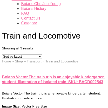
Boians Cho Joo Young
Boians History
FAQ
Contact Us
Category
Train and Locomotive
Showing all 3 results
Home
»
Shop
»
Transport
»
Train and Locomotive
Boians Vector The train trip is an enjoyable kindergarten
student. Illustration of Isolated train. SKU: BVCD002543
Boians Vector The train trip is an enjoyable kindergarten student.
Illustration of Isolated train.
Image Size:
Vector Free Size