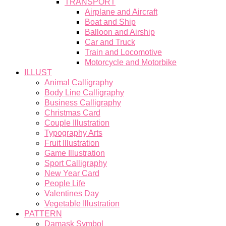
TRANSPORT
Airplane and Aircraft
Boat and Ship
Balloon and Airship
Car and Truck
Train and Locomotive
Motorcycle and Motorbike
ILLUST
Animal Calligraphy
Body Line Calligraphy
Business Calligraphy
Christmas Card
Couple Illustration
Typography Arts
Fruit Illustration
Game Illustration
Sport Calligraphy
New Year Card
People Life
Valentines Day
Vegetable Illustration
PATTERN
Damask Symbol