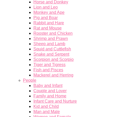
Horse and Donkey
Lion and Leo
Monkey and Ape
Pig and Boar
Rabbit and Hare
Rat and Mouse
Rooster and Chicken
Shrimp and Prawn
Sheep and Lamb
Squid and Cuttlefish
Snake and Serpent
Scorpion and Scorpio
Tiger and Tigress
Fish and Pisces
Mackerel and Herring
People
Baby and Infant
Couple and Lover
Family and Home
Infant Care and Nurture
Kid and Child
Man and Male
Women and Female