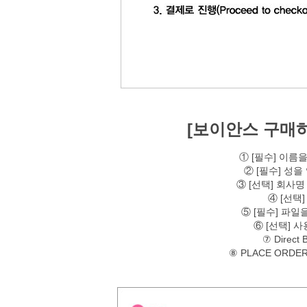
[보이안스 구매하기
① [필수] 이름
② [필수] 성
③ [선택] 회사
④ [선택
⑤ [필수] 파
⑥ [선택] 
⑦ Direct
⑧ PLACE ORD