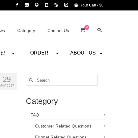
Your Cart
-
$
0
0
ws
Category
Contact Us
어샵
ORDER
ABOUT US
29
Search
for:
MAY 2017
Category
FAQ
Customer Related Questions
Format Related Questions