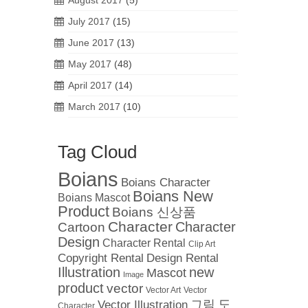
August 2017
(5)
July 2017
(15)
June 2017
(13)
May 2017
(48)
April 2017
(14)
March 2017
(10)
Tag Cloud
Boians
Boians Character
Boians New
Boians Mascot
Product
Boians 신상품
Character
Cartoon
Character
Design
Character Rental
Clip Art
Copyright Rental
Design Rental
Illustration
new
Mascot
Image
product
vector
Vector
Vector Art
도
그림
Vector Illustration
Character