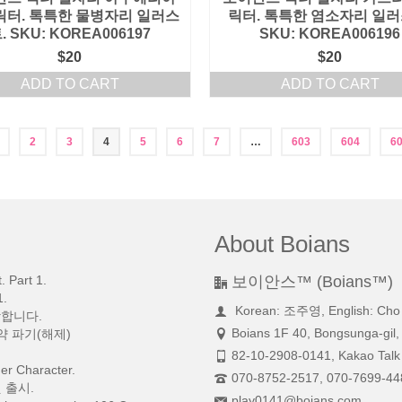
릭터. 톡특한 물병자리 일러스
릭터. 톡특한 염소자리 일러
. SKU: KOREA006197
SKU: KOREA006196
$
20
$
20
ADD TO CART
ADD TO CART
2
3
4
5
6
7
…
603
604
6
About Boians
 Part 1.
보이안스™ (Boians™)
.
Korean: 조주영, English: Cho
망합니다.
Boians 1F 40, Bongsunga-gil,
약 파기(해제)
82-10-2908-0141, Kakao Talk 
r Character.
070-8752-2517, 070-7699-44
 출시.
play0141@boians.com