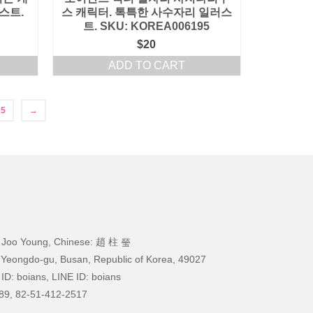
스트.
스 캐릭터. 톡특한 사수자리 일러스
트. SKU: KOREA006195
$
20
ADD TO CART
05
→
 Joo Young, Chinese: 趙 柱 瑩
 Yeongdo-gu, Busan, Republic of Korea, 49027
ID: boians, LINE ID: boians
89, 82-51-412-2517