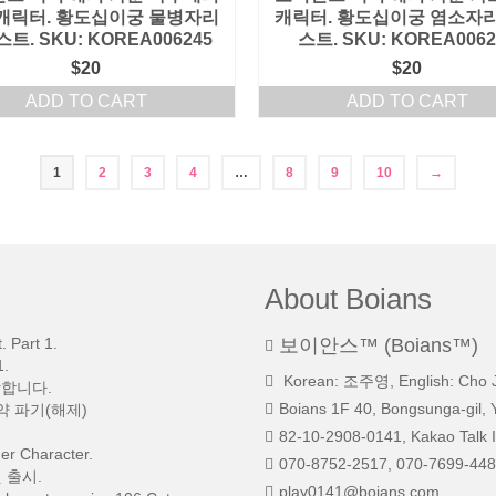
캐릭터. 황도십이궁 물병자리
캐릭터. 황도십이궁 염소자리
트. SKU: KOREA006245
스트. SKU: KOREA0062
$
20
$
20
ADD TO CART
ADD TO CART
1
2
3
4
…
8
9
10
→
About Boians
 Part 1.
보이안스™ (Boians™)
.
Korean: 조주영, English: Cho 
망합니다.
Boians 1F 40, Bongsunga-gil, 
약 파기(해제)
82-10-2908-0141, Kakao Talk I
r Character.
070-8752-2517, 070-7699-448
 출시.
play0141@boians.com