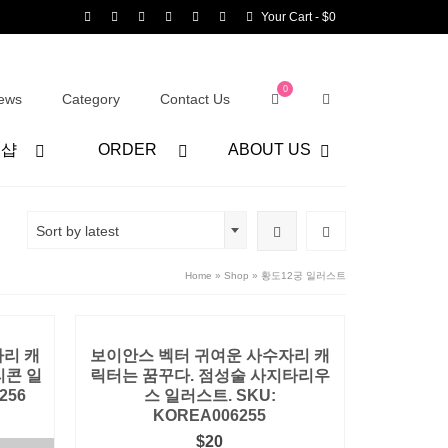
Your Cart
-
$
0
0
ews
Category
Contact Us
어샵
ORDER
ABOUT US
Sort by latest
Home
»
Shop
»
황도12궁 일러스트
리 캐
보이안스 벡터 귀여운 사수자리 캐
리콘 일
릭터는 꿈꾸다. 점성술 사지타리우
256
스 일러스트. SKU:
KOREA006255
$
20