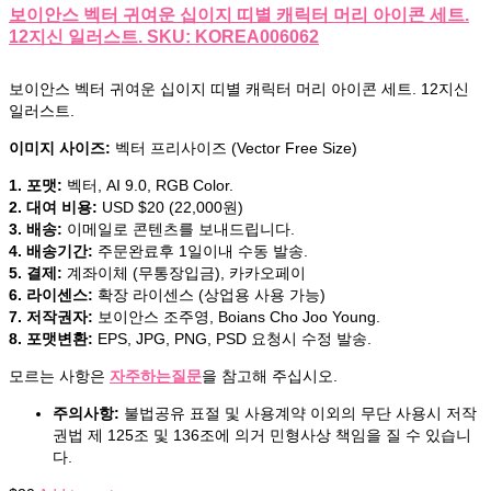
보이안스 벡터 귀여운 십이지 띠별 캐릭터 머리 아이콘 세트.
12지신 일러스트. SKU: KOREA006062
보이안스 벡터 귀여운 십이지 띠별 캐릭터 머리 아이콘 세트. 12지신
일러스트.
이미지 사이즈:
벡터 프리사이즈 (Vector Free Size)
1. 포맷:
벡터, AI 9.0, RGB Color.
2. 대여 비용:
USD $20 (22,000원)
3. 배송:
이메일로 콘텐츠를 보내드립니다.
4. 배송기간:
주문완료후 1일이내 수동 발송.
5. 결제:
계좌이체 (무통장입금), 카카오페이
6. 라이센스:
확장 라이센스 (상업용 사용 가능)
7. 저작권자:
보이안스 조주영, Boians Cho Joo Young.
8. 포맷변환:
EPS, JPG, PNG, PSD 요청시 수정 발송.
모르는 사항은
자주하는질문
을 참고해 주십시오.
주의사항:
불법공유 표절 및 사용계약 이외의 무단 사용시 저작
권법 제 125조 및 136조에 의거 민형사상 책임을 질 수 있습니
다.