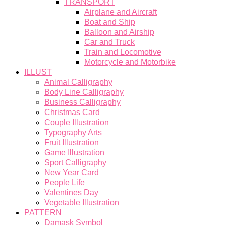
TRANSPORT
Airplane and Aircraft
Boat and Ship
Balloon and Airship
Car and Truck
Train and Locomotive
Motorcycle and Motorbike
ILLUST
Animal Calligraphy
Body Line Calligraphy
Business Calligraphy
Christmas Card
Couple Illustration
Typography Arts
Fruit Illustration
Game Illustration
Sport Calligraphy
New Year Card
People Life
Valentines Day
Vegetable Illustration
PATTERN
Damask Symbol