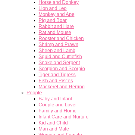
Horse and Donkey
Lion and Leo
Monkey and Ape
Pig and Boar
Rabbit and Hare
Rat and Mouse
Rooster and Chicken
Shrimp and Prawn
Sheep and Lamb
Squid and Cuttlefish
Snake and Serpent
Scorpion and Scorpio
Tiger and Tigress
Fish and Pisces
Mackerel and Herring
People
Baby and Infant
Couple and Lover
Family and Home
Infant Care and Nurture
Kid and Child
Man and Male
Women and Female