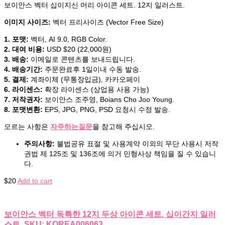
보이안스 벡터 십이지신 머리 아이콘 세트. 12지 일러스트.
이미지 사이즈:
벡터 프리사이즈 (Vector Free Size)
1. 포맷:
벡터, AI 9.0, RGB Color.
2. 대여 비용:
USD $20 (22,000원)
3. 배송:
이메일로 콘텐츠를 보내드립니다.
4. 배송기간:
주문완료후 1일이내 수동 발송.
5. 결제:
계좌이체 (무통장입금), 카카오페이
6. 라이센스:
확장 라이센스 (상업용 사용 가능)
7. 저작권자:
보이안스 조주영, Boians Cho Joo Young.
8. 포맷변환:
EPS, JPG, PNG, PSD 요청시 수정 발송.
모르는 사항은
자주하는질문
을 참고해 주십시오.
주의사항:
불법공유 표절 및 사용계약 이외의 무단 사용시 저작
권법 제 125조 및 136조에 의거 민형사상 책임을 질 수 있습니
다.
$
20
Add to cart
보이안스 벡터 독특한 12지 두상 아이콘 세트. 십이간지 일러
스트. SKU: KOREA006063