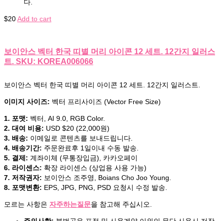
다.
$
20
Add to cart
보이안스 벡터 한국 띠별 머리 아이콘 12 세트. 12간지 일러스
트. SKU: KOREA006066
보이안스 벡터 한국 띠별 머리 아이콘 12 세트. 12간지 일러스트.
이미지 사이즈:
벡터 프리사이즈 (Vector Free Size)
1. 포맷:
벡터, AI 9.0, RGB Color.
2. 대여 비용:
USD $20 (22,000원)
3. 배송:
이메일로 콘텐츠를 보내드립니다.
4. 배송기간:
주문완료후 1일이내 수동 발송.
5. 결제:
계좌이체 (무통장입금), 카카오페이
6. 라이센스:
확장 라이센스 (상업용 사용 가능)
7. 저작권자:
보이안스 조주영, Boians Cho Joo Young.
8. 포맷변환:
EPS, JPG, PNG, PSD 요청시 수정 발송.
모르는 사항은
자주하는질문
을 참고해 주십시오.
주의사항:
불법공유 표절 및 사용계약 이외의 무단 사용시 저작