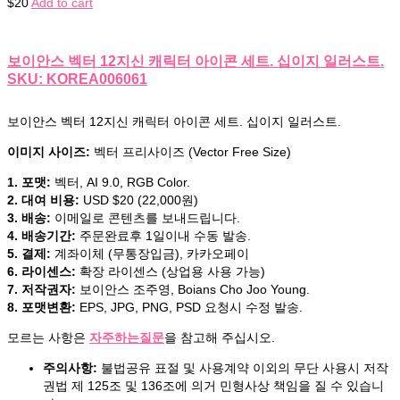
$
20
Add to cart
보이안스 벡터 12지신 캐릭터 아이콘 세트. 십이지 일러스트.
SKU: KOREA006061
보이안스 벡터 12지신 캐릭터 아이콘 세트. 십이지 일러스트.
이미지 사이즈:
벡터 프리사이즈 (Vector Free Size)
1. 포맷:
벡터, AI 9.0, RGB Color.
2. 대여 비용:
USD $20 (22,000원)
3. 배송:
이메일로 콘텐츠를 보내드립니다.
4. 배송기간:
주문완료후 1일이내 수동 발송.
5. 결제:
계좌이체 (무통장입금), 카카오페이
6. 라이센스:
확장 라이센스 (상업용 사용 가능)
7. 저작권자:
보이안스 조주영, Boians Cho Joo Young.
8. 포맷변환:
EPS, JPG, PNG, PSD 요청시 수정 발송.
모르는 사항은
자주하는질문
을 참고해 주십시오.
주의사항:
불법공유 표절 및 사용계약 이외의 무단 사용시 저작
권법 제 125조 및 136조에 의거 민형사상 책임을 질 수 있습니