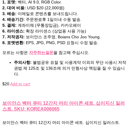
1. 포맷:
벡터, AI 9.0, RGB Color.
2. 대여 비용:
USD $20 (22,000원)
3. 배송:
이메일로 콘텐츠를 보내드립니다.
4. 배송기간:
주문완료후 1일이내 수동 발송.
5. 결제:
계좌이체 (무통장입금), 카카오페이
6. 라이센스:
확장 라이센스 (상업용 사용 가능)
7. 저작권자:
보이안스 조주영, Boians Cho Joo Young.
8. 포맷변환:
EPS, JPG, PNG, PSD 요청시 수정 발송.
모르는 사항은
자주하는질문
을 참고해 주십시오.
주의사항:
불법공유 표절 및 사용계약 이외의 무단 사용시 저작
권법 제 125조 및 136조에 의거 민형사상 책임을 질 수 있습니
다.
$
20
Add to cart
보이안스 벡터 큐티 12간지 머리 아이콘 세트. 십이지신 일러
스트. SKU: KOREA006065
보이안스 벡터 큐티 12간지 머리 아이콘 세트. 십이지신 일러스트.