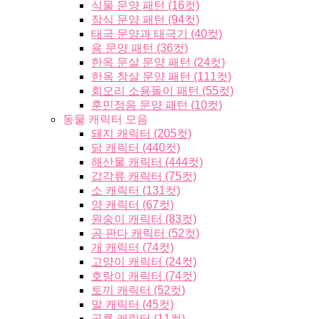
식물 문양 패턴 (16컷)
장식 문양 패턴 (94컷)
태극 문양과 태극기 (40컷)
용 문양 패턴 (36컷)
한옥 문살 문양 패턴 (24컷)
한옥 창살 문양 패턴 (111컷)
회오리 소용돌이 패턴 (55컷)
훈민정음 문양 패턴 (10컷)
동물 캐릭터 모음
돼지 캐릭터 (205컷)
닭 캐릭터 (440컷)
해산물 캐릭터 (444컷)
갑각류 캐릭터 (75컷)
소 캐릭터 (131컷)
양 캐릭터 (67컷)
원숭이 캐릭터 (83컷)
곰 판다 캐릭터 (52컷)
개 캐릭터 (74컷)
고양이 캐릭터 (24컷)
호랑이 캐릭터 (74컷)
토끼 캐릭터 (52컷)
말 캐릭터 (45컷)
공룡 캐릭터 (11컷)