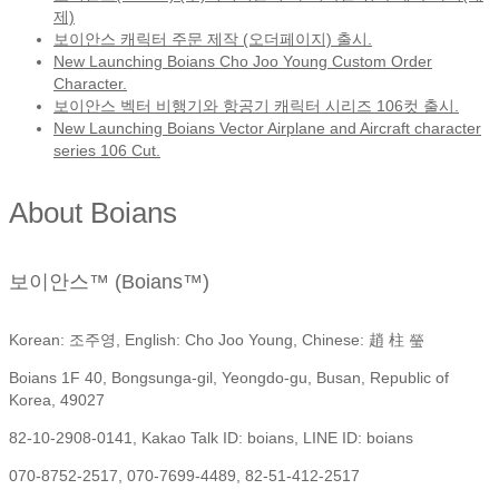
제)
보이안스 캐릭터 주문 제작 (오더페이지) 출시.
New Launching Boians Cho Joo Young Custom Order
Character.
보이안스 벡터 비행기와 항공기 캐릭터 시리즈 106컷 출시.
New Launching Boians Vector Airplane and Aircraft character
series 106 Cut.
About Boians
보이안스™ (Boians™)
Korean: 조주영, English: Cho Joo Young, Chinese: 趙 柱 瑩
Boians 1F 40, Bongsunga-gil, Yeongdo-gu, Busan, Republic of
Korea, 49027
82-10-2908-0141, Kakao Talk ID: boians, LINE ID: boians
070-8752-2517, 070-7699-4489, 82-51-412-2517