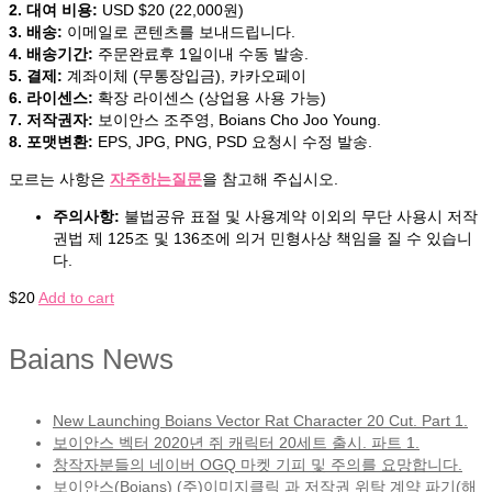
2. 대여 비용:
USD $20 (22,000원)
3. 배송:
이메일로 콘텐츠를 보내드립니다.
4. 배송기간:
주문완료후 1일이내 수동 발송.
5. 결제:
계좌이체 (무통장입금), 카카오페이
6. 라이센스:
확장 라이센스 (상업용 사용 가능)
7. 저작권자:
보이안스 조주영, Boians Cho Joo Young.
8. 포맷변환:
EPS, JPG, PNG, PSD 요청시 수정 발송.
모르는 사항은
자주하는질문
을 참고해 주십시오.
주의사항:
불법공유 표절 및 사용계약 이외의 무단 사용시 저작
권법 제 125조 및 136조에 의거 민형사상 책임을 질 수 있습니
다.
$
20
Add to cart
Baians News
New Launching Boians Vector Rat Character 20 Cut. Part 1.
보이안스 벡터 2020년 쥐 캐릭터 20세트 출시. 파트 1.
창작자분들의 네이버 OGQ 마켓 기피 및 주의를 요망합니다.
보이안스(Boians) (주)이미지클릭 과 저작권 위탁 계약 파기(해