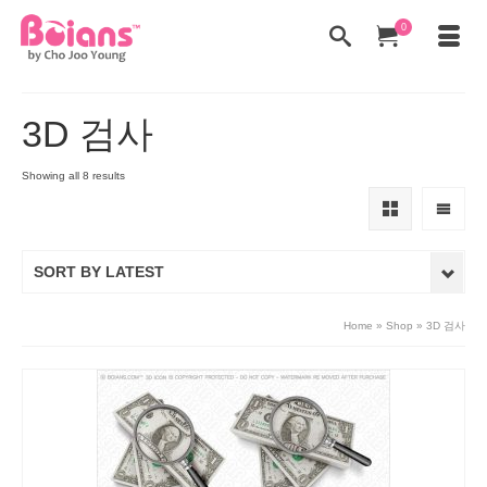
0
3D 검사
Showing all 8 results
SORT BY LATEST
Home
»
Shop
»
3D 검사