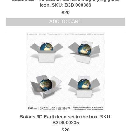
Icon. SKU: B3DI000386
$
20
ADD TO CART
Boians 3D Earth Icon set in the box. SKU:
B3DI000335
$
20