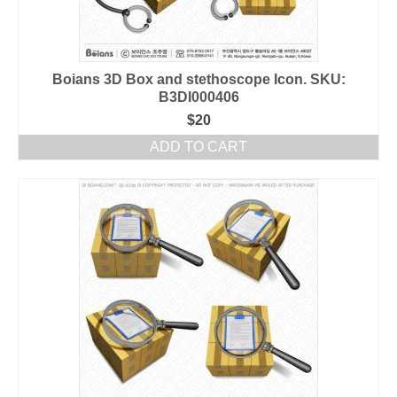
Boians 3D Box and stethoscope Icon. SKU:
B3DI000406
$
20
ADD TO CART