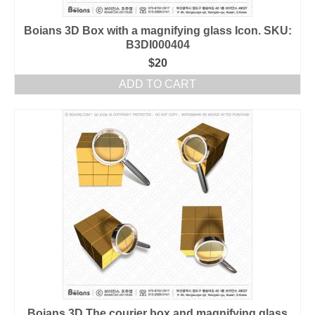
Boians 3D Box with a magnifying glass Icon. SKU:
B3DI000404
$
20
ADD TO CART
Boians 3D The courier box and magnifying glass