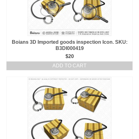
Boians 3D Imported goods inspection Icon. SKU:
B3DI000419
$
20
ADD TO CART