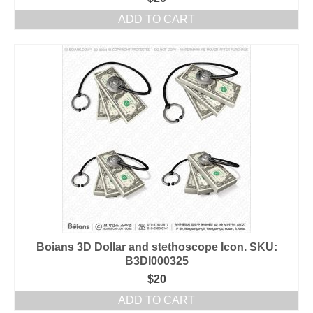
ADD TO CART
Boians 3D Dollar and stethoscope Icon. SKU:
B3DI000325
$
20
ADD TO CART