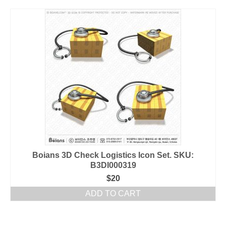
Boians 3D Check Logistics Icon Set. SKU:
B3DI000319
$
20
ADD TO CART