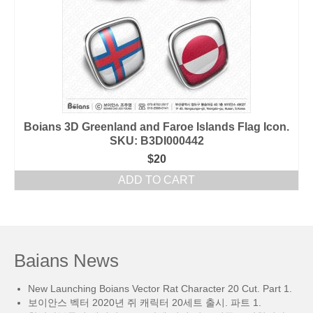
Boians 3D Greenland and Faroe Islands Flag Icon.
SKU: B3DI000442
$
20
ADD TO CART
Baians News
New Launching Boians Vector Rat Character 20 Cut. Part 1.
보이안스 벡터 2020년 쥐 캐릭터 20세트 출시. 파트 1.