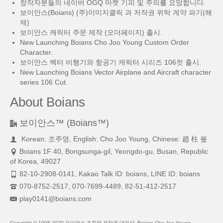
창작자분들의 네이버 OGQ 마켓 기피 및 주의를 요망합니다.
보이안스(Boians) (주)이미지클릭 과 저작권 위탁 계약 파기(해
제)
보이안스 캐릭터 주문 제작 (오더페이지) 출시.
New Launching Boians Cho Joo Young Custom Order
Character.
보이안스 벡터 비행기와 항공기 캐릭터 시리즈 106컷 출시.
New Launching Boians Vector Airplane and Aircraft character
series 106 Cut.
About Boians
보이안스™ (Boians™)
Korean: 조주영, English: Cho Joo Young, Chinese: 趙 柱 瑩
Boians 1F 40, Bongsunga-gil, Yeongdo-gu, Busan, Republic
of Korea, 49027
82-10-2908-0141, Kakao Talk ID: boians, LINE ID: boians
070-8752-2517, 070-7699-4489, 82-51-412-2517
play0141@boians.com
Copyright © 1998-2020 보이안스 조주영 저작권 대여샵, Boians Cho Joo Young