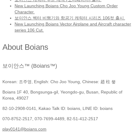
New Launching Boians Cho Joo Young Custom Order
Character.
보이안스 벡터 비행기와 항공기 캐릭터 시리즈 106컷 출시.
New Launching Boians Vector Airplane and Aircraft character
series 106 Cut.
About Boians
보이안스™ (Boians™)
Korean: 조주영, English: Cho Joo Young, Chinese: 趙 柱 瑩
Boians 1F 40, Bongsunga-gil, Yeongdo-gu, Busan, Republic of
Korea, 49027
82-10-2908-0141, Kakao Talk ID: boians, LINE ID: boians
070-8752-2517, 070-7699-4489, 82-51-412-2517
play0141@boians.com