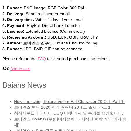
1. Format:
PNG Image, RGB Color, 300 Dpi.
2. Delivery:
Send to customer email.
3. Delivery time:
Within 1 day of your email.
4. Payment:
PayPal, Direct Bank Transfer.
5. License:
Extended License (Commercial)
6. Receiving Account:
USD, EUR, GBP, KRW, JPY
7. Author:
보이안스 조주영, Boians Cho Joo Young.
8. Format:
JPG, BMP, GIF can be changed.
Please refer to the
FAQ
for detailed purchase instructions.
$
20
Add to cart
Baians News
New Launching Boians Vector Rat Character 20 Cut. Part 1.
보이안스 벡터 2020년 쥐 캐릭터 20세트 출시. 파트 1.
창작자분들의 네이버 OGQ 마켓 기피 및 주의를 요망합니다.
보이안스(Boians) (주)이미지클릭 과 저작권 위탁 계약 파기(해
제)
보이안스 캐릭터 주문 제작 (오더페이지) 출시.