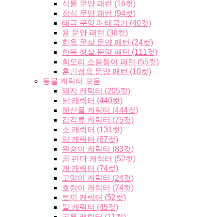
식물 문양 패턴 (16컷)
장식 문양 패턴 (94컷)
태극 문양과 태극기 (40컷)
용 문양 패턴 (36컷)
한옥 문살 문양 패턴 (24컷)
한옥 창살 문양 패턴 (111컷)
회오리 소용돌이 패턴 (55컷)
훈민정음 문양 패턴 (10컷)
동물 캐릭터 모음
돼지 캐릭터 (205컷)
닭 캐릭터 (440컷)
해산물 캐릭터 (444컷)
갑각류 캐릭터 (75컷)
소 캐릭터 (131컷)
양 캐릭터 (67컷)
원숭이 캐릭터 (83컷)
곰 판다 캐릭터 (52컷)
개 캐릭터 (74컷)
고양이 캐릭터 (24컷)
호랑이 캐릭터 (74컷)
토끼 캐릭터 (52컷)
말 캐릭터 (45컷)
공룡 캐릭터 (11컷)