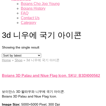
Boians Cho Joo Young
Boians History
FAQ
Contact Us
Category
3d 니우에 국기 아이콘
Showing the single result
Home
»
Shop
»
3d 니우에 국기 아이콘
Boians 3D Palau and Niue Flag Icon. SKU: B3DI000562
보이안스 3D 팔라우와 니우에 국기 아이콘.
Boians 3D Palau and Niue Flag Icon.
Image Size:
5000×5000 Pixel, 300 Dpi