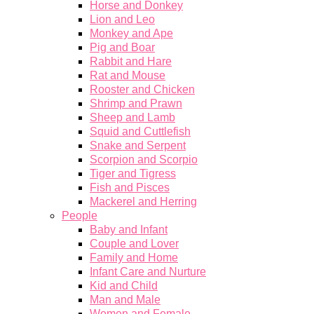
Horse and Donkey
Lion and Leo
Monkey and Ape
Pig and Boar
Rabbit and Hare
Rat and Mouse
Rooster and Chicken
Shrimp and Prawn
Sheep and Lamb
Squid and Cuttlefish
Snake and Serpent
Scorpion and Scorpio
Tiger and Tigress
Fish and Pisces
Mackerel and Herring
People
Baby and Infant
Couple and Lover
Family and Home
Infant Care and Nurture
Kid and Child
Man and Male
Women and Female