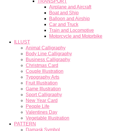
TRANSPORT
Airplane and Aircraft
Boat and Ship
Balloon and Airship
Car and Truck
Train and Locomotive
Motorcycle and Motorbike
ILLUST
Animal Calligraphy
Body Line Calligraphy
Business Calligraphy
Christmas Card
Couple Illustration
Typography Arts
Fruit Illustration
Game Illustration
Sport Calligraphy
New Year Card
People Life
Valentines Day
Vegetable Illustration
PATTERN
Damask Symbol