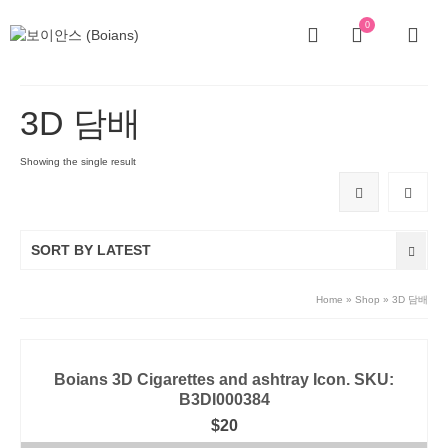
0
3D 담배
Showing the single result
SORT BY LATEST
Home
»
Shop
»
3D 담배
Boians 3D Cigarettes and ashtray Icon. SKU:
B3DI000384
$
20