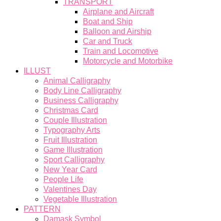
TRANSPORT
Airplane and Aircraft
Boat and Ship
Balloon and Airship
Car and Truck
Train and Locomotive
Motorcycle and Motorbike
ILLUST
Animal Calligraphy
Body Line Calligraphy
Business Calligraphy
Christmas Card
Couple Illustration
Typography Arts
Fruit Illustration
Game Illustration
Sport Calligraphy
New Year Card
People Life
Valentines Day
Vegetable Illustration
PATTERN
Damask Symbol