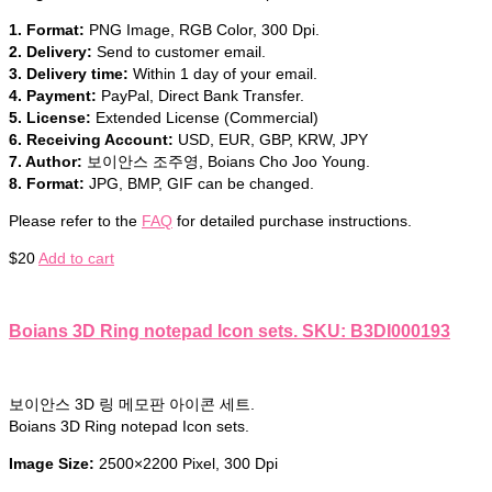
1. Format:
PNG Image, RGB Color, 300 Dpi.
2. Delivery:
Send to customer email.
3. Delivery time:
Within 1 day of your email.
4. Payment:
PayPal, Direct Bank Transfer.
5. License:
Extended License (Commercial)
6. Receiving Account:
USD, EUR, GBP, KRW, JPY
7. Author:
보이안스 조주영, Boians Cho Joo Young.
8. Format:
JPG, BMP, GIF can be changed.
Please refer to the
FAQ
for detailed purchase instructions.
$
20
Add to cart
Boians 3D Ring notepad Icon sets. SKU: B3DI000193
보이안스 3D 링 메모판 아이콘 세트.
Boians 3D Ring notepad Icon sets.
Image Size:
2500×2200 Pixel, 300 Dpi