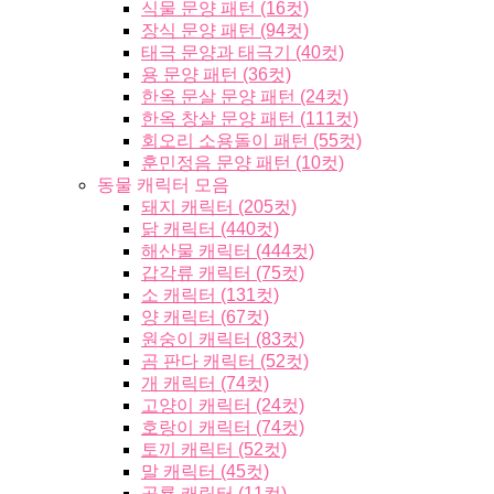
식물 문양 패턴 (16컷)
장식 문양 패턴 (94컷)
태극 문양과 태극기 (40컷)
용 문양 패턴 (36컷)
한옥 문살 문양 패턴 (24컷)
한옥 창살 문양 패턴 (111컷)
회오리 소용돌이 패턴 (55컷)
훈민정음 문양 패턴 (10컷)
동물 캐릭터 모음
돼지 캐릭터 (205컷)
닭 캐릭터 (440컷)
해산물 캐릭터 (444컷)
갑각류 캐릭터 (75컷)
소 캐릭터 (131컷)
양 캐릭터 (67컷)
원숭이 캐릭터 (83컷)
곰 판다 캐릭터 (52컷)
개 캐릭터 (74컷)
고양이 캐릭터 (24컷)
호랑이 캐릭터 (74컷)
토끼 캐릭터 (52컷)
말 캐릭터 (45컷)
공룡 캐릭터 (11컷)