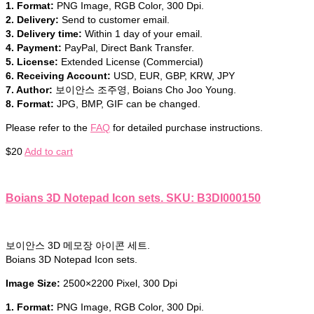
1. Format:
PNG Image, RGB Color, 300 Dpi.
2. Delivery:
Send to customer email.
3. Delivery time:
Within 1 day of your email.
4. Payment:
PayPal, Direct Bank Transfer.
5. License:
Extended License (Commercial)
6. Receiving Account:
USD, EUR, GBP, KRW, JPY
7. Author:
보이안스 조주영, Boians Cho Joo Young.
8. Format:
JPG, BMP, GIF can be changed.
Please refer to the
FAQ
for detailed purchase instructions.
$
20
Add to cart
Boians 3D Notepad Icon sets. SKU: B3DI000150
보이안스 3D 메모장 아이콘 세트.
Boians 3D Notepad Icon sets.
Image Size:
2500×2200 Pixel, 300 Dpi
1. Format:
PNG Image, RGB Color, 300 Dpi.