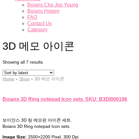
Boians Cho Joo Young
Boians History
FAQ
Contact Us
Category
3D 메모 아이콘
Showing all 7 results
Home
»
Shop
»
3D 메모 아이콘
Boians 3D Ring notepad Icon sets. SKU: B3DI000196
보이안스 3D 링 메모판 아이콘 세트.
Boians 3D Ring notepad Icon sets.
Image Size:
2500×2200 Pixel, 300 Dpi