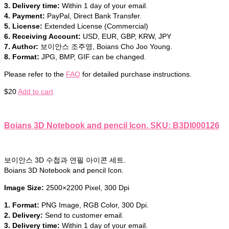
3. Delivery time:
Within 1 day of your email.
4. Payment:
PayPal, Direct Bank Transfer.
5. License:
Extended License (Commercial)
6. Receiving Account:
USD, EUR, GBP, KRW, JPY
7. Author:
보이안스 조주영, Boians Cho Joo Young.
8. Format:
JPG, BMP, GIF can be changed.
Please refer to the
FAQ
for detailed purchase instructions.
$
20
Add to cart
Boians 3D Notebook and pencil Icon. SKU: B3DI000126
보이안스 3D 수첩과 연필 아이콘 세트.
Boians 3D Notebook and pencil Icon.
Image Size:
2500×2200 Pixel, 300 Dpi
1. Format:
PNG Image, RGB Color, 300 Dpi.
2. Delivery:
Send to customer email.
3. Delivery time:
Within 1 day of your email.