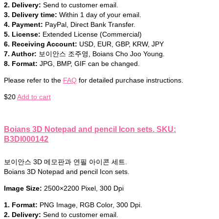
2. Delivery:
Send to customer email.
3. Delivery time:
Within 1 day of your email.
4. Payment:
PayPal, Direct Bank Transfer.
5. License:
Extended License (Commercial)
6. Receiving Account:
USD, EUR, GBP, KRW, JPY
7. Author:
보이안스 조주영, Boians Cho Joo Young.
8. Format:
JPG, BMP, GIF can be changed.
Please refer to the
FAQ
for detailed purchase instructions.
$
20
Add to cart
Boians 3D Notepad and pencil Icon sets. SKU:
B3DI000142
보이안스 3D 메모판과 연필 아이콘 세트.
Boians 3D Notepad and pencil Icon sets.
Image Size:
2500×2200 Pixel, 300 Dpi
1. Format:
PNG Image, RGB Color, 300 Dpi.
2. Delivery:
Send to customer email.