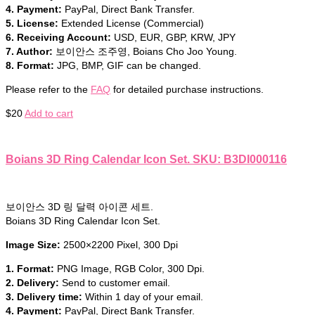
4. Payment:
PayPal, Direct Bank Transfer.
5. License:
Extended License (Commercial)
6. Receiving Account:
USD, EUR, GBP, KRW, JPY
7. Author:
보이안스 조주영, Boians Cho Joo Young.
8. Format:
JPG, BMP, GIF can be changed.
Please refer to the
FAQ
for detailed purchase instructions.
$
20
Add to cart
Boians 3D Ring Calendar Icon Set. SKU: B3DI000116
보이안스 3D 링 달력 아이콘 세트.
Boians 3D Ring Calendar Icon Set.
Image Size:
2500×2200 Pixel, 300 Dpi
1. Format:
PNG Image, RGB Color, 300 Dpi.
2. Delivery:
Send to customer email.
3. Delivery time:
Within 1 day of your email.
4. Payment:
PayPal, Direct Bank Transfer.