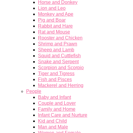
Horse and Donkey
Lion and Leo
Monkey and Ape
Pig and Boar
Rabbit and Hare
Rat and Mouse
Rooster and Chicken
Shrimp and Prawn
Sheep and Lamb
Squid and Cuttlefish
Snake and Serpent
Scorpion and Scorpio
Tiger and Tigress
Fish and Pisces
Mackerel and Herring
People
Baby and Infant
Couple and Lover
Family and Home
Infant Care and Nurture
Kid and Child
Man and Male
Women and Female