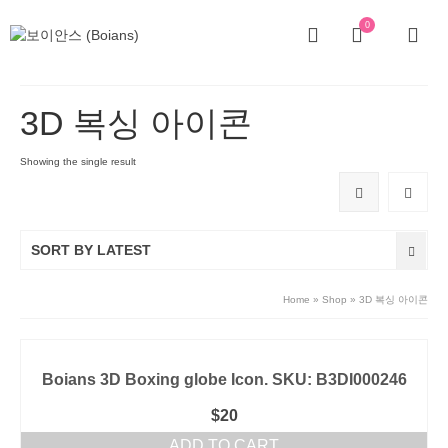
0
3D 복싱 아이콘
Showing the single result
SORT BY LATEST
Home
»
Shop
»
3D 복싱 아이콘
Boians 3D Boxing globe Icon. SKU: B3DI000246
$
20
ADD TO CART