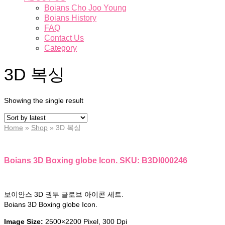
Boians Cho Joo Young
Boians History
FAQ
Contact Us
Category
3D 복싱
Showing the single result
Home
»
Shop
»
3D 복싱
Boians 3D Boxing globe Icon. SKU: B3DI000246
보이안스 3D 권투 글로브 아이콘 세트.
Boians 3D Boxing globe Icon.
Image Size:
2500×2200 Pixel, 300 Dpi