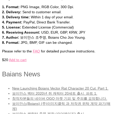
1. Format:
PNG Image, RGB Color, 300 Dpi.
2. Delivery:
Send to customer email.
3. Delivery time:
Within 1 day of your email.
4. Payment:
PayPal, Direct Bank Transfer.
5. License:
Extended License (Commercial)
6. Receiving Account:
USD, EUR, GBP, KRW, JPY
7. Author:
보이안스 조주영, Boians Cho Joo Young.
8. Format:
JPG, BMP, GIF can be changed.
Please refer to the
FAQ
for detailed purchase instructions.
$
20
Add to cart
Baians News
New Launching Boians Vector Rat Character 20 Cut. Part 1.
보이안스 벡터 2020년 쥐 캐릭터 20세트 출시. 파트 1.
창작자분들의 네이버 OGQ 마켓 기피 및 주의를 요망합니다.
보이안스(Boians) (주)이미지클릭 과 저작권 위탁 계약 파기(해
제)
보이안스 캐릭터 주문 제작 (오더페이지) 출시.