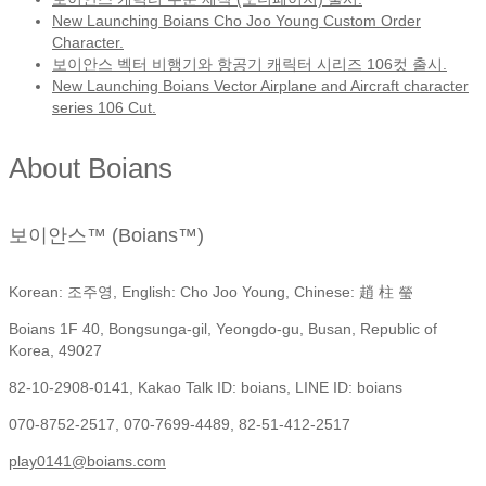
New Launching Boians Cho Joo Young Custom Order
Character.
보이안스 벡터 비행기와 항공기 캐릭터 시리즈 106컷 출시.
New Launching Boians Vector Airplane and Aircraft character
series 106 Cut.
About Boians
보이안스™ (Boians™)
Korean: 조주영, English: Cho Joo Young, Chinese: 趙 柱 瑩
Boians 1F 40, Bongsunga-gil, Yeongdo-gu, Busan, Republic of
Korea, 49027
82-10-2908-0141, Kakao Talk ID: boians, LINE ID: boians
070-8752-2517, 070-7699-4489, 82-51-412-2517
play0141@boians.com