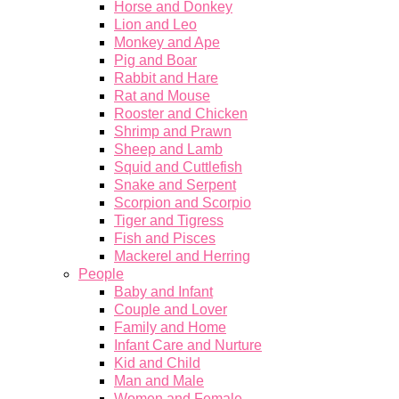
Horse and Donkey
Lion and Leo
Monkey and Ape
Pig and Boar
Rabbit and Hare
Rat and Mouse
Rooster and Chicken
Shrimp and Prawn
Sheep and Lamb
Squid and Cuttlefish
Snake and Serpent
Scorpion and Scorpio
Tiger and Tigress
Fish and Pisces
Mackerel and Herring
People
Baby and Infant
Couple and Lover
Family and Home
Infant Care and Nurture
Kid and Child
Man and Male
Women and Female