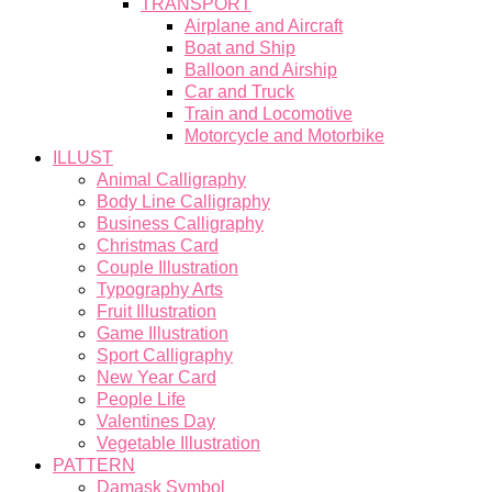
TRANSPORT
Airplane and Aircraft
Boat and Ship
Balloon and Airship
Car and Truck
Train and Locomotive
Motorcycle and Motorbike
ILLUST
Animal Calligraphy
Body Line Calligraphy
Business Calligraphy
Christmas Card
Couple Illustration
Typography Arts
Fruit Illustration
Game Illustration
Sport Calligraphy
New Year Card
People Life
Valentines Day
Vegetable Illustration
PATTERN
Damask Symbol