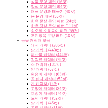
식물 문양 패턴 (16컷)
장식 문양 패턴 (94컷)
태극 문양과 태극기 (40컷)
용 문양 패턴 (36컷)
한옥 문살 문양 패턴 (24컷)
한옥 창살 문양 패턴 (111컷)
회오리 소용돌이 패턴 (55컷)
훈민정음 문양 패턴 (10컷)
동물 캐릭터 모음
돼지 캐릭터 (205컷)
닭 캐릭터 (440컷)
해산물 캐릭터 (444컷)
갑각류 캐릭터 (75컷)
소 캐릭터 (131컷)
양 캐릭터 (67컷)
원숭이 캐릭터 (83컷)
곰 판다 캐릭터 (52컷)
개 캐릭터 (74컷)
고양이 캐릭터 (24컷)
호랑이 캐릭터 (74컷)
토끼 캐릭터 (52컷)
말 캐릭터 (45컷)
공룡 캐릭터 (11컷)