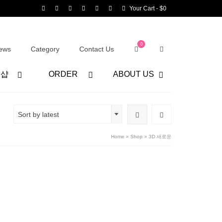
Your Cart
-
$
0
0
ews
Category
Contact Us
어샵
ORDER
ABOUT US
Sort by latest
Home
»
Shop
»
3D 새로운