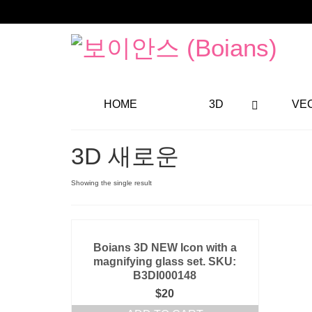
HOME
3D
VE
3D 새로운
Showing the single result
Boians 3D NEW Icon with a
magnifying glass set. SKU:
B3DI000148
$
20