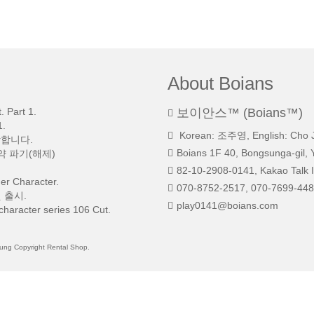
About Boians
 Part 1.
보이안스™ (Boians™)
.
Korean: 조주영, English: Cho 
망합니다.
Boians 1F 40, Bongsunga-gil, 
약 파기(해제)
82-10-2908-0141, Kakao Talk I
r Character.
070-8752-2517, 070-7699-448
 출시.
play0141@boians.com
character series 106 Cut.
 Copyright Rental Shop.