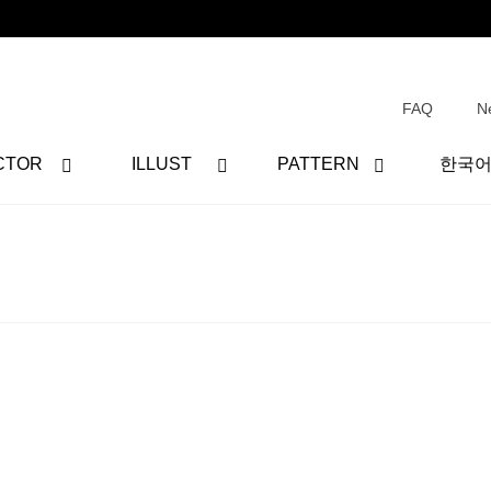
FAQ
N
CTOR
ILLUST
PATTERN
한국