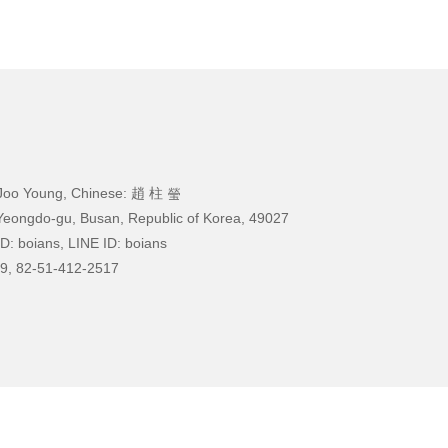
Joo Young, Chinese: 趙 柱 瑩
Yeongdo-gu, Busan, Republic of Korea, 49027
D: boians, LINE ID: boians
9, 82-51-412-2517