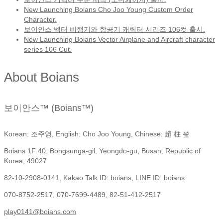
New Launching Boians Cho Joo Young Custom Order
Character.
보이안스 벡터 비행기와 항공기 캐릭터 시리즈 106컷 출시.
New Launching Boians Vector Airplane and Aircraft character
series 106 Cut.
About Boians
보이안스™ (Boians™)
Korean: 조주영, English: Cho Joo Young, Chinese: 趙 柱 瑩
Boians 1F 40, Bongsunga-gil, Yeongdo-gu, Busan, Republic of
Korea, 49027
82-10-2908-0141, Kakao Talk ID: boians, LINE ID: boians
070-8752-2517, 070-7699-4489, 82-51-412-2517
play0141@boians.com