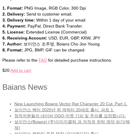
1. Format:
PNG Image, RGB Color, 300 Dpi.
2. Delivery:
Send to customer email.
3. Delivery time:
Within 1 day of your email.
4. Payment:
PayPal, Direct Bank Transfer.
5. License:
Extended License (Commercial)
6. Receiving Account:
USD, EUR, GBP, KRW, JPY
7. Author:
보이안스 조주영, Boians Cho Joo Young.
8. Format:
JPG, BMP, GIF can be changed.
Please refer to the
FAQ
for detailed purchase instructions.
$
20
Add to cart
Baians News
New Launching Boians Vector Rat Character 20 Cut. Part 1.
보이안스 벡터 2020년 쥐 캐릭터 20세트 출시. 파트 1.
창작자분들의 네이버 OGQ 마켓 기피 및 주의를 요망합니다.
보이안스(Boians) (주)이미지클릭 과 저작권 위탁 계약 파기(해
제)
보이안스 캐릭터 주문 제작 (오더페이지) 출시.