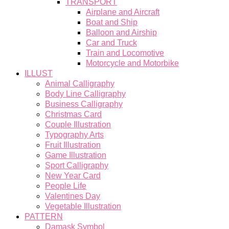
TRANSPORT
Airplane and Aircraft
Boat and Ship
Balloon and Airship
Car and Truck
Train and Locomotive
Motorcycle and Motorbike
ILLUST
Animal Calligraphy
Body Line Calligraphy
Business Calligraphy
Christmas Card
Couple Illustration
Typography Arts
Fruit Illustration
Game Illustration
Sport Calligraphy
New Year Card
People Life
Valentines Day
Vegetable Illustration
PATTERN
Damask Symbol