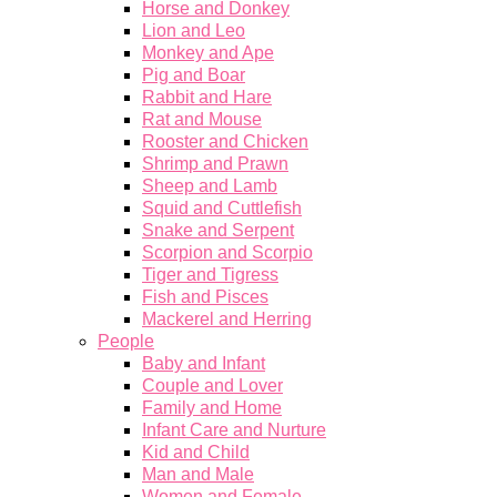
Horse and Donkey
Lion and Leo
Monkey and Ape
Pig and Boar
Rabbit and Hare
Rat and Mouse
Rooster and Chicken
Shrimp and Prawn
Sheep and Lamb
Squid and Cuttlefish
Snake and Serpent
Scorpion and Scorpio
Tiger and Tigress
Fish and Pisces
Mackerel and Herring
People
Baby and Infant
Couple and Lover
Family and Home
Infant Care and Nurture
Kid and Child
Man and Male
Women and Female