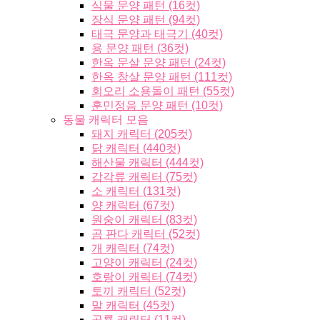
식물 문양 패턴 (16컷)
장식 문양 패턴 (94컷)
태극 문양과 태극기 (40컷)
용 문양 패턴 (36컷)
한옥 문살 문양 패턴 (24컷)
한옥 창살 문양 패턴 (111컷)
회오리 소용돌이 패턴 (55컷)
훈민정음 문양 패턴 (10컷)
동물 캐릭터 모음
돼지 캐릭터 (205컷)
닭 캐릭터 (440컷)
해산물 캐릭터 (444컷)
갑각류 캐릭터 (75컷)
소 캐릭터 (131컷)
양 캐릭터 (67컷)
원숭이 캐릭터 (83컷)
곰 판다 캐릭터 (52컷)
개 캐릭터 (74컷)
고양이 캐릭터 (24컷)
호랑이 캐릭터 (74컷)
토끼 캐릭터 (52컷)
말 캐릭터 (45컷)
공룡 캐릭터 (11컷)