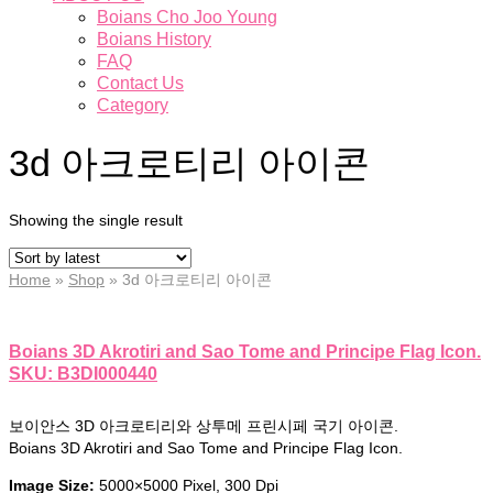
Boians Cho Joo Young
Boians History
FAQ
Contact Us
Category
3d 아크로티리 아이콘
Showing the single result
Home
»
Shop
»
3d 아크로티리 아이콘
Boians 3D Akrotiri and Sao Tome and Principe Flag Icon.
SKU: B3DI000440
보이안스 3D 아크로티리와 상투메 프린시페 국기 아이콘.
Boians 3D Akrotiri and Sao Tome and Principe Flag Icon.
Image Size:
5000×5000 Pixel, 300 Dpi