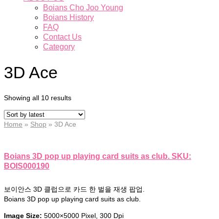
Boians Cho Joo Young
Boians History
FAQ
Contact Us
Category
3D Ace
Showing all 10 results
Home
»
Shop
»
3D Ace
Boians 3D pop up playing card suits as club. SKU:
BOIS000190
보이안스 3D 클럽으로 카드 한 벌을 재생 팝업.
Boians 3D pop up playing card suits as club.
Image Size:
5000×5000 Pixel, 300 Dpi