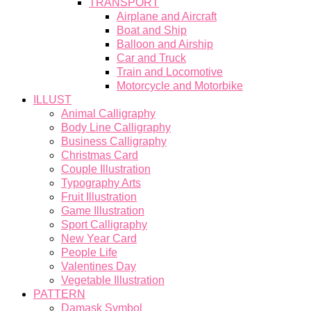
TRANSPORT
Airplane and Aircraft
Boat and Ship
Balloon and Airship
Car and Truck
Train and Locomotive
Motorcycle and Motorbike
ILLUST
Animal Calligraphy
Body Line Calligraphy
Business Calligraphy
Christmas Card
Couple Illustration
Typography Arts
Fruit Illustration
Game Illustration
Sport Calligraphy
New Year Card
People Life
Valentines Day
Vegetable Illustration
PATTERN
Damask Symbol