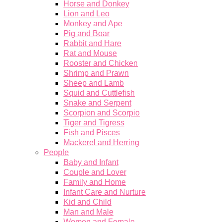
Horse and Donkey
Lion and Leo
Monkey and Ape
Pig and Boar
Rabbit and Hare
Rat and Mouse
Rooster and Chicken
Shrimp and Prawn
Sheep and Lamb
Squid and Cuttlefish
Snake and Serpent
Scorpion and Scorpio
Tiger and Tigress
Fish and Pisces
Mackerel and Herring
People
Baby and Infant
Couple and Lover
Family and Home
Infant Care and Nurture
Kid and Child
Man and Male
Women and Female