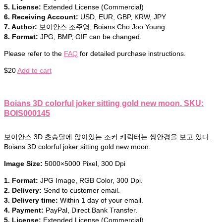
5. License:
Extended License (Commercial)
6. Receiving Account:
USD, EUR, GBP, KRW, JPY
7. Author:
보이안스 조주영, Boians Cho Joo Young.
8. Format:
JPG, BMP, GIF can be changed.
Please refer to the
FAQ
for detailed purchase instructions.
$
20
Add to cart
Boians 3D colorful joker sitting gold new moon. SKU:
BOIS000145
보이안스 3D 초승달에 앉아있는 조커 캐릭터는 쌍안경을 보고 있다.
Boians 3D colorful joker sitting gold new moon.
Image Size:
5000×5000 Pixel, 300 Dpi
1. Format:
JPG Image, RGB Color, 300 Dpi.
2. Delivery:
Send to customer email.
3. Delivery time:
Within 1 day of your email.
4. Payment:
PayPal, Direct Bank Transfer.
5. License:
Extended License (Commercial)