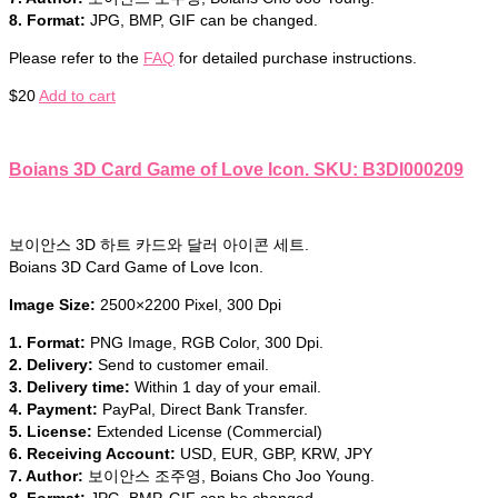
8. Format:
JPG, BMP, GIF can be changed.
Please refer to the
FAQ
for detailed purchase instructions.
$
20
Add to cart
Boians 3D Card Game of Love Icon. SKU: B3DI000209
보이안스 3D 하트 카드와 달러 아이콘 세트.
Boians 3D Card Game of Love Icon.
Image Size:
2500×2200 Pixel, 300 Dpi
1. Format:
PNG Image, RGB Color, 300 Dpi.
2. Delivery:
Send to customer email.
3. Delivery time:
Within 1 day of your email.
4. Payment:
PayPal, Direct Bank Transfer.
5. License:
Extended License (Commercial)
6. Receiving Account:
USD, EUR, GBP, KRW, JPY
7. Author:
보이안스 조주영, Boians Cho Joo Young.
8. Format:
JPG, BMP, GIF can be changed.