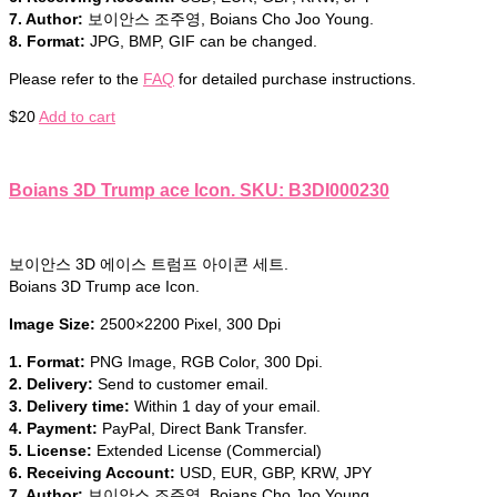
7. Author:
보이안스 조주영, Boians Cho Joo Young.
8. Format:
JPG, BMP, GIF can be changed.
Please refer to the
FAQ
for detailed purchase instructions.
$
20
Add to cart
Boians 3D Trump ace Icon. SKU: B3DI000230
보이안스 3D 에이스 트럼프 아이콘 세트.
Boians 3D Trump ace Icon.
Image Size:
2500×2200 Pixel, 300 Dpi
1. Format:
PNG Image, RGB Color, 300 Dpi.
2. Delivery:
Send to customer email.
3. Delivery time:
Within 1 day of your email.
4. Payment:
PayPal, Direct Bank Transfer.
5. License:
Extended License (Commercial)
6. Receiving Account:
USD, EUR, GBP, KRW, JPY
7. Author:
보이안스 조주영, Boians Cho Joo Young.