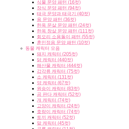
식물 문양 패턴 (16컷)
장식 문양 패턴 (94컷)
태극 문양과 태극기 (40컷)
용 문양 패턴 (36컷)
한옥 문살 문양 패턴 (24컷)
한옥 창살 문양 패턴 (111컷)
회오리 소용돌이 패턴 (55컷)
훈민정음 문양 패턴 (10컷)
동물 캐릭터 모음
돼지 캐릭터 (205컷)
닭 캐릭터 (440컷)
해산물 캐릭터 (444컷)
갑각류 캐릭터 (75컷)
소 캐릭터 (131컷)
양 캐릭터 (67컷)
원숭이 캐릭터 (83컷)
곰 판다 캐릭터 (52컷)
개 캐릭터 (74컷)
고양이 캐릭터 (24컷)
호랑이 캐릭터 (74컷)
토끼 캐릭터 (52컷)
말 캐릭터 (45컷)
공룡 캐릭터 (11컷)