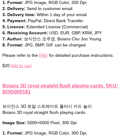
1. Format:
JPG Image, RGB Color, 300 Dpi.
2. Delivery:
Send to customer email.
3. Delivery time:
Within 1 day of your email.
4. Payment:
PayPal, Direct Bank Transfer.
5. License:
Extended License (Commercial)
6. Receiving Account:
USD, EUR, GBP, KRW, JPY
7. Author:
보이안스 조주영, Boians Cho Joo Young.
8. Format:
JPG, BMP, GIF can be changed.
Please refer to the
FAQ
for detailed purchase instructions.
$
20
Add to cart
Boians 3D royal straight flush playing cards. SKU:
BOIS000181
보이안스 3D 로얄 스트레이트 플러시 카드 놀이.
Boians 3D royal straight flush playing cards.
Image Size:
5000×5000 Pixel, 300 Dpi
1. Format:
JPG Image, RGB Color, 300 Dpi.