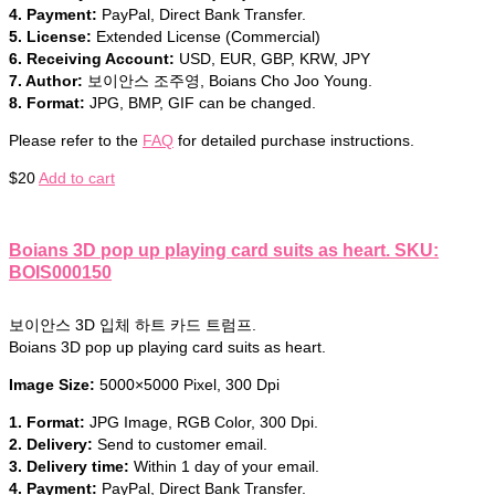
4. Payment:
PayPal, Direct Bank Transfer.
5. License:
Extended License (Commercial)
6. Receiving Account:
USD, EUR, GBP, KRW, JPY
7. Author:
보이안스 조주영, Boians Cho Joo Young.
8. Format:
JPG, BMP, GIF can be changed.
Please refer to the
FAQ
for detailed purchase instructions.
$
20
Add to cart
Boians 3D pop up playing card suits as heart. SKU:
BOIS000150
보이안스 3D 입체 하트 카드 트럼프.
Boians 3D pop up playing card suits as heart.
Image Size:
5000×5000 Pixel, 300 Dpi
1. Format:
JPG Image, RGB Color, 300 Dpi.
2. Delivery:
Send to customer email.
3. Delivery time:
Within 1 day of your email.
4. Payment:
PayPal, Direct Bank Transfer.