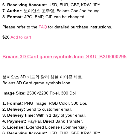
6. Receiving Account:
USD, EUR, GBP, KRW, JPY
7. Author:
보이안스 조주영, Boians Cho Joo Young.
8. Format:
JPG, BMP, GIF can be changed.
Please refer to the
FAQ
for detailed purchase instructions.
$
20
Add to cart
Boians 3D Card game symbols Icon. SKU: B3DI000295
보이안스 3D 카드와 달러 심볼 아이콘 세트.
Boians 3D Card game symbols Icon.
Image Size:
2500×2200 Pixel, 300 Dpi
1. Format:
PNG Image, RGB Color, 300 Dpi.
2. Delivery:
Send to customer email.
3. Delivery time:
Within 1 day of your email.
4. Payment:
PayPal, Direct Bank Transfer.
5. License:
Extended License (Commercial)
6. Receiving Account:
USD, EUR, GBP, KRW, JPY