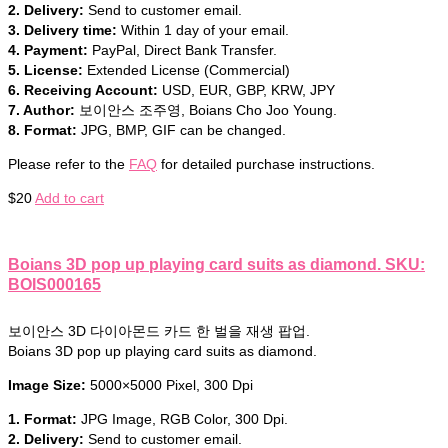
2. Delivery:
Send to customer email.
3. Delivery time:
Within 1 day of your email.
4. Payment:
PayPal, Direct Bank Transfer.
5. License:
Extended License (Commercial)
6. Receiving Account:
USD, EUR, GBP, KRW, JPY
7. Author:
보이안스 조주영, Boians Cho Joo Young.
8. Format:
JPG, BMP, GIF can be changed.
Please refer to the
FAQ
for detailed purchase instructions.
$
20
Add to cart
Boians 3D pop up playing card suits as diamond. SKU:
BOIS000165
보이안스 3D 다이아몬드 카드 한 벌을 재생 팝업.
Boians 3D pop up playing card suits as diamond.
Image Size:
5000×5000 Pixel, 300 Dpi
1. Format:
JPG Image, RGB Color, 300 Dpi.
2. Delivery:
Send to customer email.