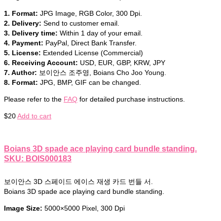
1. Format:
JPG Image, RGB Color, 300 Dpi.
2. Delivery:
Send to customer email.
3. Delivery time:
Within 1 day of your email.
4. Payment:
PayPal, Direct Bank Transfer.
5. License:
Extended License (Commercial)
6. Receiving Account:
USD, EUR, GBP, KRW, JPY
7. Author:
보이안스 조주영, Boians Cho Joo Young.
8. Format:
JPG, BMP, GIF can be changed.
Please refer to the
FAQ
for detailed purchase instructions.
$
20
Add to cart
Boians 3D spade ace playing card bundle standing.
SKU: BOIS000183
보이안스 3D 스페이드 에이스 재생 카드 번들 서.
Boians 3D spade ace playing card bundle standing.
Image Size:
5000×5000 Pixel, 300 Dpi