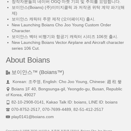
창작자분들의 네이버 OGQ 마켓 기피 및 주의를 요망합니다.
보이안스(Boians) (주)이미지클릭 과 저작권 위탁 계약 파기(해
제)
보이안스 캐릭터 주문 제작 (오더페이지) 출시.
New Launching Boians Cho Joo Young Custom Order
Character.
보이안스 벡터 비행기와 항공기 캐릭터 시리즈 106컷 출시.
New Launching Boians Vector Airplane and Aircraft character
series 106 Cut.
About Boians
보이안스™ (Boians™)
Korean: 조주영, English: Cho Joo Young, Chinese: 趙 柱 瑩
Boians 1F 40, Bongsunga-gil, Yeongdo-gu, Busan, Republic
of Korea, 49027
82-10-2908-0141, Kakao Talk ID: boians, LINE ID: boians
070-8752-2517, 070-7699-4489, 82-51-412-2517
play0141@boians.com
Copyright © 1998-2020 보이안스 조주영 저작권 대여샵, Boians Cho Joo Young