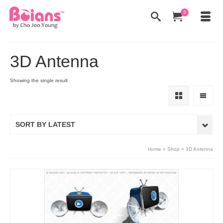
0
3D Antenna
Showing the single result
SORT BY LATEST
Home
»
Shop
»
3D Antenna