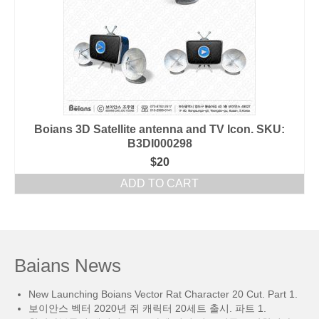
Boians 3D Satellite antenna and TV Icon. SKU:
B3DI000298
$
20
ADD TO CART
Baians News
New Launching Boians Vector Rat Character 20 Cut. Part 1.
보이안스 벡터 2020년 쥐 캐릭터 20세트 출시. 파트 1.