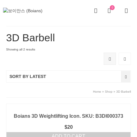
0
3D Barbell
Showing all 2 results
SORT BY LATEST
Home
»
Shop
»
3D Barbell
Boians 3D Weightlifting Icon. SKU: B3DI000373
$
20
ADD TO CART