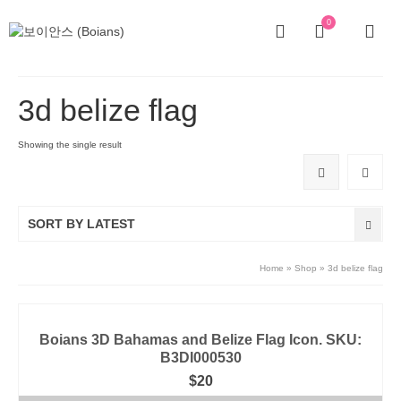
0
3d belize flag
Showing the single result
SORT BY LATEST
Home
»
Shop
»
3d belize flag
Boians 3D Bahamas and Belize Flag Icon. SKU:
B3DI000530
$
20