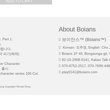
ADD TO CART
About Boians
 Part 1.
보이안스™ (Boians™)
.
Korean: 조주영, English: Cho 
망합니다.
Boians 1F 40, Bongsunga-gil, 
약 파기(해제)
82-10-2908-0141, Kakao Talk I
r Character.
070-8752-2517, 070-7699-448
 출시.
play0141@boians.com
character series 106 Cut.
 Copyright Rental Shop.