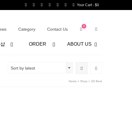
Your Cart
-
$
0
0
ews
Category
Contact Us
어샵
ORDER
ABOUT US
Sort by latest
Home
»
Shop
»
3D Best