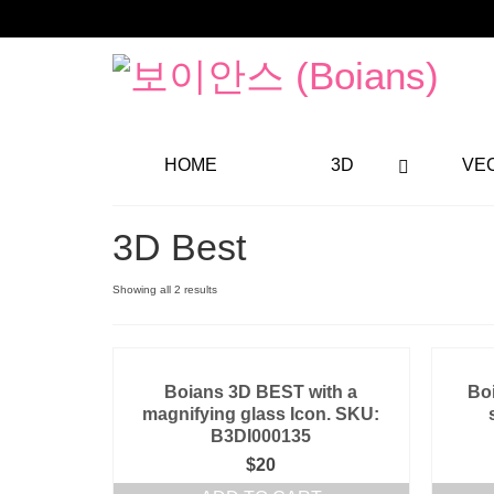
HOME
3D
VE
3D Best
Showing all 2 results
Boians 3D BEST with a
Bo
magnifying glass Icon. SKU:
B3DI000135
$
20