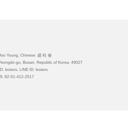
Joo Young, Chinese: 趙 柱 瑩
Yeongdo-gu, Busan, Republic of Korea, 49027
D: boians, LINE ID: boians
9, 82-51-412-2517