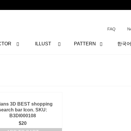
FAQ
N
CTOR
ILLUST
PATTERN
한국
ians 3D BEST shopping
search bar Icon. SKU:
B3DI000108
$
20