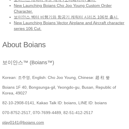
New Launching Boians Cho Joo Young Custom Order
Character.
보이안스 벡터 비행기와 항공기 캐릭터 시리즈 106컷 출시.
New Launching Boians Vector Airplane and Aircraft character
series 106 Cut.
About Boians
보이안스™ (Boians™)
Korean: 조주영, English: Cho Joo Young, Chinese: 趙 柱 瑩
Boians 1F 40, Bongsunga-gil, Yeongdo-gu, Busan, Republic of
Korea, 49027
82-10-2908-0141, Kakao Talk ID: boians, LINE ID: boians
070-8752-2517, 070-7699-4489, 82-51-412-2517
play0141@boians.com