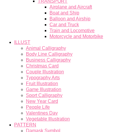
TRANSPORT
Airplane and Aircraft
Boat and Ship
Balloon and Airship
Car and Truck
Train and Locomotive
Motorcycle and Motorbike
ILLUST
Animal Calligraphy
Body Line Calligraphy
Business Calligraphy
Christmas Card
Couple Illustration
Typography Arts
Fruit Illustration
Game Illustration
Sport Calligraphy
New Year Card
People Life
Valentines Day
Vegetable Illustration
PATTERN
Damask Symbol