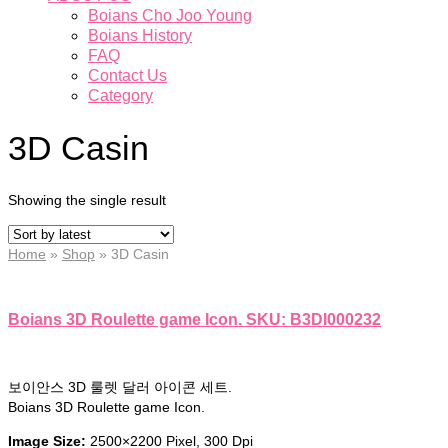
Boians Cho Joo Young
Boians History
FAQ
Contact Us
Category
3D Casin
Showing the single result
Home
»
Shop
»
3D Casin
Boians 3D Roulette game Icon. SKU: B3DI000232
보이안스 3D 룰렛 달러 아이콘 세트.
Boians 3D Roulette game Icon.
Image Size:
2500×2200 Pixel, 300 Dpi