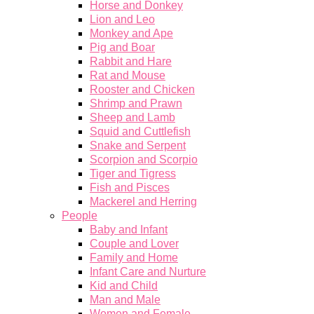
Horse and Donkey
Lion and Leo
Monkey and Ape
Pig and Boar
Rabbit and Hare
Rat and Mouse
Rooster and Chicken
Shrimp and Prawn
Sheep and Lamb
Squid and Cuttlefish
Snake and Serpent
Scorpion and Scorpio
Tiger and Tigress
Fish and Pisces
Mackerel and Herring
People
Baby and Infant
Couple and Lover
Family and Home
Infant Care and Nurture
Kid and Child
Man and Male
Women and Female