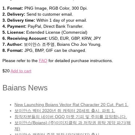
1. Format:
PNG Image, RGB Color, 300 Dpi.
2. Delivery:
Send to customer email.
3. Delivery time:
Within 1 day of your email.
4. Payment:
PayPal, Direct Bank Transfer.
5. License:
Extended License (Commercial)
6. Receiving Account:
USD, EUR, GBP, KRW, JPY
7. Author:
보이안스 조주영, Boians Cho Joo Young.
8. Format:
JPG, BMP, GIF can be changed.
Please refer to the
FAQ
for detailed purchase instructions.
$
20
Add to cart
Baians News
New Launching Boians Vector Rat Character 20 Cut. Part 1.
보이안스 벡터 2020년 쥐 캐릭터 20세트 출시. 파트 1.
창작자분들의 네이버 OGQ 마켓 기피 및 주의를 요망합니다.
보이안스(Boians) (주)이미지클릭 과 저작권 위탁 계약 파기(해
제)
보이안스 캐릭터 주문 제작 (오더페이지) 출시.