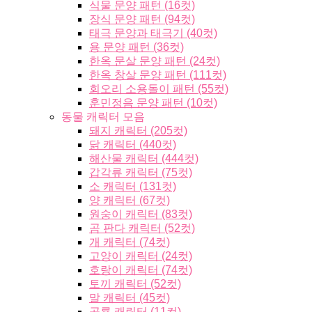
식물 문양 패턴 (16컷)
장식 문양 패턴 (94컷)
태극 문양과 태극기 (40컷)
용 문양 패턴 (36컷)
한옥 문살 문양 패턴 (24컷)
한옥 창살 문양 패턴 (111컷)
회오리 소용돌이 패턴 (55컷)
훈민정음 문양 패턴 (10컷)
동물 캐릭터 모음
돼지 캐릭터 (205컷)
닭 캐릭터 (440컷)
해산물 캐릭터 (444컷)
갑각류 캐릭터 (75컷)
소 캐릭터 (131컷)
양 캐릭터 (67컷)
원숭이 캐릭터 (83컷)
곰 판다 캐릭터 (52컷)
개 캐릭터 (74컷)
고양이 캐릭터 (24컷)
호랑이 캐릭터 (74컷)
토끼 캐릭터 (52컷)
말 캐릭터 (45컷)
공룡 캐릭터 (11컷)