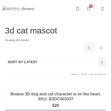
0
3d cat mascot
Showing all 8 results
SORT BY LATEST
Home
»
Shop
»
3d cat mascot
Boians 3D dog and cat character is on the heart.
SKU: B3DC003337
$
20