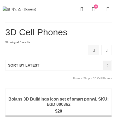
0
3D Cell Phones
Showing all 5 results
SORT BY LATEST
Home
»
Shop
»
3D Cell Phones
Boians 3D Buildings Icon set of smart ponwi. SKU:
B3DI000362
$
20