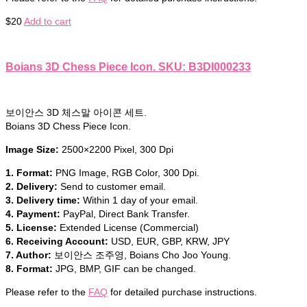
$
20
Add to cart
Boians 3D Chess Piece Icon. SKU: B3DI000233
보이안스 3D 체스말 아이콘 세트.
Boians 3D Chess Piece Icon.
Image Size:
2500×2200 Pixel, 300 Dpi
1. Format:
PNG Image, RGB Color, 300 Dpi.
2. Delivery:
Send to customer email.
3. Delivery time:
Within 1 day of your email.
4. Payment:
PayPal, Direct Bank Transfer.
5. License:
Extended License (Commercial)
6. Receiving Account:
USD, EUR, GBP, KRW, JPY
7. Author:
보이안스 조주영, Boians Cho Joo Young.
8. Format:
JPG, BMP, GIF can be changed.
Please refer to the
FAQ
for detailed purchase instructions.