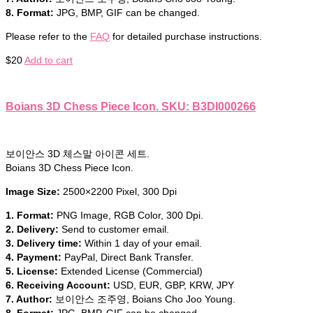
8. Format:
JPG, BMP, GIF can be changed.
Please refer to the
FAQ
for detailed purchase instructions.
$
20
Add to cart
Boians 3D Chess Piece Icon. SKU: B3DI000266
보이안스 3D 체스말 아이콘 세트.
Boians 3D Chess Piece Icon.
Image Size:
2500×2200 Pixel, 300 Dpi
1. Format:
PNG Image, RGB Color, 300 Dpi.
2. Delivery:
Send to customer email.
3. Delivery time:
Within 1 day of your email.
4. Payment:
PayPal, Direct Bank Transfer.
5. License:
Extended License (Commercial)
6. Receiving Account:
USD, EUR, GBP, KRW, JPY
7. Author:
보이안스 조주영, Boians Cho Joo Young.
8. Format:
JPG, BMP, GIF can be changed.