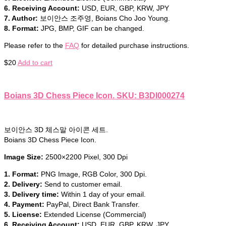
6. Receiving Account:
USD, EUR, GBP, KRW, JPY
7. Author:
보이안스 조주영, Boians Cho Joo Young.
8. Format:
JPG, BMP, GIF can be changed.
Please refer to the
FAQ
for detailed purchase instructions.
$
20
Add to cart
Boians 3D Chess Piece Icon. SKU: B3DI000274
보이안스 3D 체스말 아이콘 세트.
Boians 3D Chess Piece Icon.
Image Size:
2500×2200 Pixel, 300 Dpi
1. Format:
PNG Image, RGB Color, 300 Dpi.
2. Delivery:
Send to customer email.
3. Delivery time:
Within 1 day of your email.
4. Payment:
PayPal, Direct Bank Transfer.
5. License:
Extended License (Commercial)
6. Receiving Account:
USD, EUR, GBP, KRW, JPY