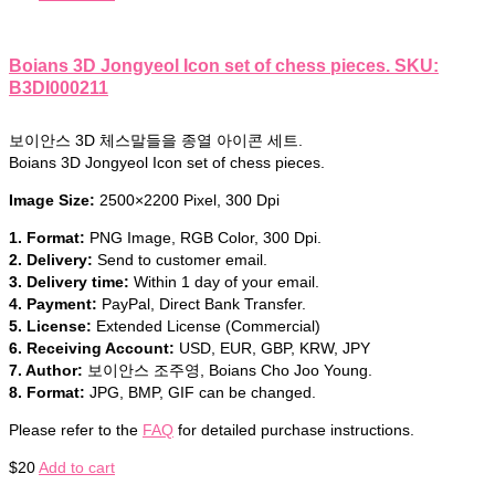
Boians 3D Jongyeol Icon set of chess pieces. SKU:
B3DI000211
보이안스 3D 체스말들을 종열 아이콘 세트.
Boians 3D Jongyeol Icon set of chess pieces.
Image Size:
2500×2200 Pixel, 300 Dpi
1. Format:
PNG Image, RGB Color, 300 Dpi.
2. Delivery:
Send to customer email.
3. Delivery time:
Within 1 day of your email.
4. Payment:
PayPal, Direct Bank Transfer.
5. License:
Extended License (Commercial)
6. Receiving Account:
USD, EUR, GBP, KRW, JPY
7. Author:
보이안스 조주영, Boians Cho Joo Young.
8. Format:
JPG, BMP, GIF can be changed.
Please refer to the
FAQ
for detailed purchase instructions.
$
20
Add to cart