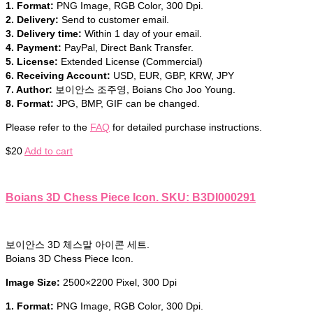
1. Format:
PNG Image, RGB Color, 300 Dpi.
2. Delivery:
Send to customer email.
3. Delivery time:
Within 1 day of your email.
4. Payment:
PayPal, Direct Bank Transfer.
5. License:
Extended License (Commercial)
6. Receiving Account:
USD, EUR, GBP, KRW, JPY
7. Author:
보이안스 조주영, Boians Cho Joo Young.
8. Format:
JPG, BMP, GIF can be changed.
Please refer to the
FAQ
for detailed purchase instructions.
$
20
Add to cart
Boians 3D Chess Piece Icon. SKU: B3DI000291
보이안스 3D 체스말 아이콘 세트.
Boians 3D Chess Piece Icon.
Image Size:
2500×2200 Pixel, 300 Dpi
1. Format:
PNG Image, RGB Color, 300 Dpi.