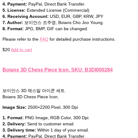
4. Payment:
PayPal, Direct Bank Transfer.
5. License:
Extended License (Commercial)
6. Receiving Account:
USD, EUR, GBP, KRW, JPY
7. Author:
보이안스 조주영, Boians Cho Joo Young.
8. Format:
JPG, BMP, GIF can be changed.
Please refer to the
FAQ
for detailed purchase instructions.
$
20
Add to cart
Boians 3D Chess Piece Icon. SKU: B3DI000284
보이안스 3D 체스말 아이콘 세트.
Boians 3D Chess Piece Icon.
Image Size:
2500×2200 Pixel, 300 Dpi
1. Format:
PNG Image, RGB Color, 300 Dpi.
2. Delivery:
Send to customer email.
3. Delivery time:
Within 1 day of your email.
4. Payment:
PayPal, Direct Bank Transfer.