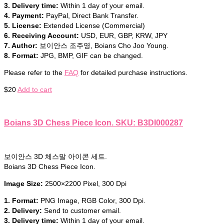
3. Delivery time:
Within 1 day of your email.
4. Payment:
PayPal, Direct Bank Transfer.
5. License:
Extended License (Commercial)
6. Receiving Account:
USD, EUR, GBP, KRW, JPY
7. Author:
보이안스 조주영, Boians Cho Joo Young.
8. Format:
JPG, BMP, GIF can be changed.
Please refer to the
FAQ
for detailed purchase instructions.
$
20
Add to cart
Boians 3D Chess Piece Icon. SKU: B3DI000287
보이안스 3D 체스말 아이콘 세트.
Boians 3D Chess Piece Icon.
Image Size:
2500×2200 Pixel, 300 Dpi
1. Format:
PNG Image, RGB Color, 300 Dpi.
2. Delivery:
Send to customer email.
3. Delivery time:
Within 1 day of your email.