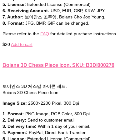
5. License:
Extended License (Commercial)
6. Receiving Account:
USD, EUR, GBP, KRW, JPY
7. Author:
보이안스 조주영, Boians Cho Joo Young.
8. Format:
JPG, BMP, GIF can be changed.
Please refer to the
FAQ
for detailed purchase instructions.
$
20
Add to cart
Boians 3D Chess Piece Icon. SKU: B3DI000276
보이안스 3D 체스말 아이콘 세트.
Boians 3D Chess Piece Icon.
Image Size:
2500×2200 Pixel, 300 Dpi
1. Format:
PNG Image, RGB Color, 300 Dpi.
2. Delivery:
Send to customer email.
3. Delivery time:
Within 1 day of your email.
4. Payment:
PayPal, Direct Bank Transfer.
5. License:
Extended License (Commercial)