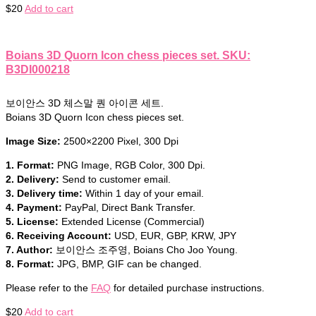
$
20
Add to cart
Boians 3D Quorn Icon chess pieces set. SKU:
B3DI000218
보이안스 3D 체스말 퀀 아이콘 세트.
Boians 3D Quorn Icon chess pieces set.
Image Size:
2500×2200 Pixel, 300 Dpi
1. Format:
PNG Image, RGB Color, 300 Dpi.
2. Delivery:
Send to customer email.
3. Delivery time:
Within 1 day of your email.
4. Payment:
PayPal, Direct Bank Transfer.
5. License:
Extended License (Commercial)
6. Receiving Account:
USD, EUR, GBP, KRW, JPY
7. Author:
보이안스 조주영, Boians Cho Joo Young.
8. Format:
JPG, BMP, GIF can be changed.
Please refer to the
FAQ
for detailed purchase instructions.
$
20
Add to cart