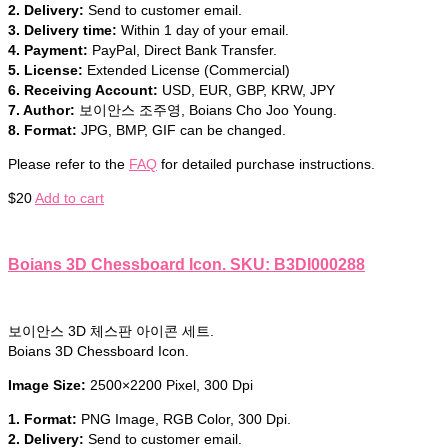
2. Delivery:
Send to customer email.
3. Delivery time:
Within 1 day of your email.
4. Payment:
PayPal, Direct Bank Transfer.
5. License:
Extended License (Commercial)
6. Receiving Account:
USD, EUR, GBP, KRW, JPY
7. Author:
보이안스 조주영, Boians Cho Joo Young.
8. Format:
JPG, BMP, GIF can be changed.
Please refer to the
FAQ
for detailed purchase instructions.
$
20
Add to cart
Boians 3D Chessboard Icon. SKU: B3DI000288
보이안스 3D 체스판 아이콘 세트.
Boians 3D Chessboard Icon.
Image Size:
2500×2200 Pixel, 300 Dpi
1. Format:
PNG Image, RGB Color, 300 Dpi.
2. Delivery:
Send to customer email.