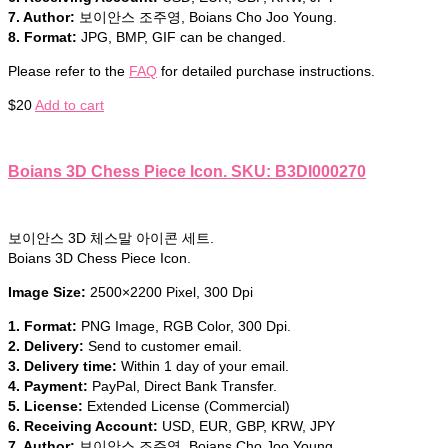
7. Author:
보이안스 조주영, Boians Cho Joo Young.
8. Format:
JPG, BMP, GIF can be changed.
Please refer to the
FAQ
for detailed purchase instructions.
$
20
Add to cart
Boians 3D Chess Piece Icon. SKU: B3DI000270
보이안스 3D 체스말 아이콘 세트.
Boians 3D Chess Piece Icon.
Image Size:
2500×2200 Pixel, 300 Dpi
1. Format:
PNG Image, RGB Color, 300 Dpi.
2. Delivery:
Send to customer email.
3. Delivery time:
Within 1 day of your email.
4. Payment:
PayPal, Direct Bank Transfer.
5. License:
Extended License (Commercial)
6. Receiving Account:
USD, EUR, GBP, KRW, JPY
7. Author:
보이안스 조주영, Boians Cho Joo Young.