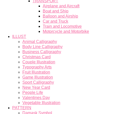
TRANSPORT
Airplane and Aircraft
Boat and Ship
Balloon and Airship
Car and Truck
Train and Locomotive
Motorcycle and Motorbike
ILLUST
Animal Calligraphy
Body Line Calligraphy
Business Calligraphy
Christmas Card
Couple Illustration
Typography Arts
Fruit Illustration
Game Illustration
Sport Calligraphy
New Year Card
People Life
Valentines Day
Vegetable Illustration
PATTERN
Damask Symbol