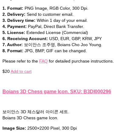
1. Format:
PNG Image, RGB Color, 300 Dpi.
2. Delivery:
Send to customer email.
3. Delivery time:
Within 1 day of your email.
4. Payment:
PayPal, Direct Bank Transfer.
5. License:
Extended License (Commercial)
6. Receiving Account:
USD, EUR, GBP, KRW, JPY
7. Author:
보이안스 조주영, Boians Cho Joo Young.
8. Format:
JPG, BMP, GIF can be changed.
Please refer to the
FAQ
for detailed purchase instructions.
$
20
Add to cart
Boians 3D Chess game Icon. SKU: B3DI000296
보이안스 3D 체스달러 아이콘 세트.
Boians 3D Chess game Icon.
Image Size:
2500×2200 Pixel, 300 Dpi