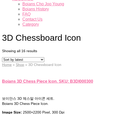
Boians Cho Joo Young
Boians History
FAQ
Contact Us
Category
3D Chessboard Icon
Showing all 16 results
Home
»
Shop
»
3D Chessboard Icon
Boians 3D Chess Piece Icon. SKU: B3DI000300
보이안스 3D 체스말 아이콘 세트.
Boians 3D Chess Piece Icon.
Image Size:
2500×2200 Pixel, 300 Dpi