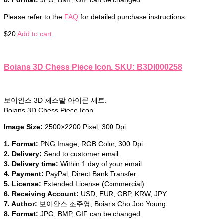
Please refer to the
FAQ
for detailed purchase instructions.
$
20
Add to cart
Boians 3D Chess Piece Icon. SKU: B3DI000258
보이안스 3D 체스말 아이콘 세트.
Boians 3D Chess Piece Icon.
Image Size:
2500×2200 Pixel, 300 Dpi
1. Format:
PNG Image, RGB Color, 300 Dpi.
2. Delivery:
Send to customer email.
3. Delivery time:
Within 1 day of your email.
4. Payment:
PayPal, Direct Bank Transfer.
5. License:
Extended License (Commercial)
6. Receiving Account:
USD, EUR, GBP, KRW, JPY
7. Author:
보이안스 조주영, Boians Cho Joo Young.
8. Format:
JPG, BMP, GIF can be changed.