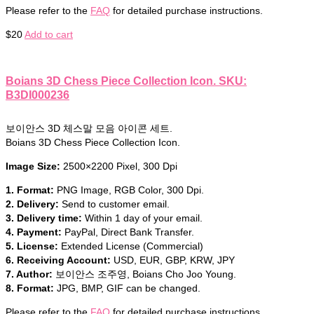
Please refer to the
FAQ
for detailed purchase instructions.
$
20
Add to cart
Boians 3D Chess Piece Collection Icon. SKU:
B3DI000236
보이안스 3D 체스말 모음 아이콘 세트.
Boians 3D Chess Piece Collection Icon.
Image Size:
2500×2200 Pixel, 300 Dpi
1. Format:
PNG Image, RGB Color, 300 Dpi.
2. Delivery:
Send to customer email.
3. Delivery time:
Within 1 day of your email.
4. Payment:
PayPal, Direct Bank Transfer.
5. License:
Extended License (Commercial)
6. Receiving Account:
USD, EUR, GBP, KRW, JPY
7. Author:
보이안스 조주영, Boians Cho Joo Young.
8. Format:
JPG, BMP, GIF can be changed.
Please refer to the
FAQ
for detailed purchase instructions.