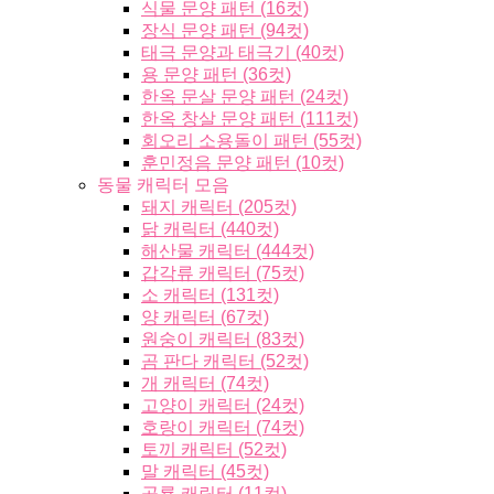
식물 문양 패턴 (16컷)
장식 문양 패턴 (94컷)
태극 문양과 태극기 (40컷)
용 문양 패턴 (36컷)
한옥 문살 문양 패턴 (24컷)
한옥 창살 문양 패턴 (111컷)
회오리 소용돌이 패턴 (55컷)
훈민정음 문양 패턴 (10컷)
동물 캐릭터 모음
돼지 캐릭터 (205컷)
닭 캐릭터 (440컷)
해산물 캐릭터 (444컷)
갑각류 캐릭터 (75컷)
소 캐릭터 (131컷)
양 캐릭터 (67컷)
원숭이 캐릭터 (83컷)
곰 판다 캐릭터 (52컷)
개 캐릭터 (74컷)
고양이 캐릭터 (24컷)
호랑이 캐릭터 (74컷)
토끼 캐릭터 (52컷)
말 캐릭터 (45컷)
공룡 캐릭터 (11컷)