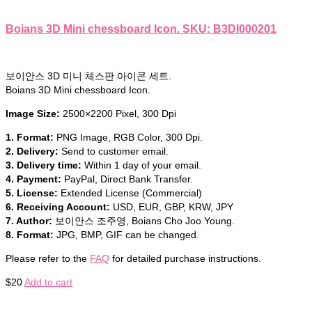
Boians 3D Mini chessboard Icon. SKU: B3DI000201
보이안스 3D 미니 체스판 아이콘 세트.
Boians 3D Mini chessboard Icon.
Image Size:
2500×2200 Pixel, 300 Dpi
1. Format:
PNG Image, RGB Color, 300 Dpi.
2. Delivery:
Send to customer email.
3. Delivery time:
Within 1 day of your email.
4. Payment:
PayPal, Direct Bank Transfer.
5. License:
Extended License (Commercial)
6. Receiving Account:
USD, EUR, GBP, KRW, JPY
7. Author:
보이안스 조주영, Boians Cho Joo Young.
8. Format:
JPG, BMP, GIF can be changed.
Please refer to the
FAQ
for detailed purchase instructions.
$
20
Add to cart