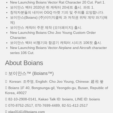
New Launching Boians Vector Rat Character 20 Cut. Part 1.
보이안스 벡터 2020년 쥐 캐릭터 20세트 출시. 파트 1.
창작자분들의 네이버 OGQ 마켓 기피 및 주의를 요망합니다.
보이안스(Boians) (주)이미지클릭 과 저작권 위탁 계약 파기(해
제)
보이안스 캐릭터 주문 제작 (오더페이지) 출시.
New Launching Boians Cho Joo Young Custom Order
Character.
보이안스 벡터 비행기와 항공기 캐릭터 시리즈 106컷 출시.
New Launching Boians Vector Airplane and Aircraft character
series 106 Cut.
About Boians
보이안스™ (Boians™)
Korean: 조주영, English: Cho Joo Young, Chinese: 趙 柱 瑩
Boians 1F 40, Bongsunga-gil, Yeongdo-gu, Busan, Republic of
Korea, 49027
82-10-2908-0141, Kakao Talk ID: boians, LINE ID: boians
070-8752-2517, 070-7699-4489, 82-51-412-2517
play0141@boians.com