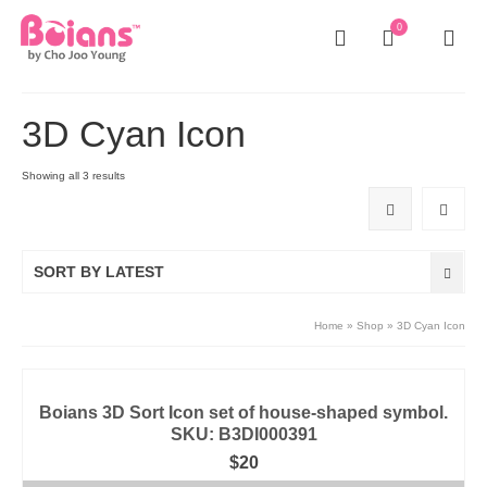
0
3D Cyan Icon
Showing all 3 results
SORT BY LATEST
Home
»
Shop
»
3D Cyan Icon
Boians 3D Sort Icon set of house-shaped symbol.
SKU: B3DI000391
$
20