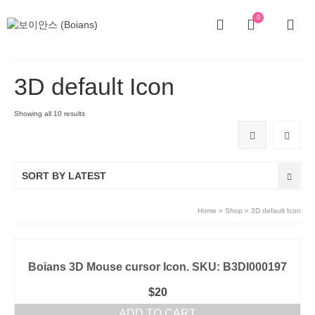
0
3D default Icon
Showing all 10 results
SORT BY LATEST
Home
»
Shop
»
3D default Icon
Boians 3D Mouse cursor Icon. SKU: B3DI000197
$
20
ADD TO CART