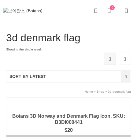
0
3d denmark flag
Showing the single result
SORT BY LATEST
Home
»
Shop
»
3d denmark flag
Boians 3D Norway and Denmark Flag Icon. SKU:
B3DI000441
$
20