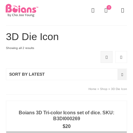
0
3D Die Icon
Showing all 2 results
SORT BY LATEST
Home
»
Shop
»
3D Die Icon
Boians 3D Tri-color Icons set of dice. SKU:
B3DI000269
$
20