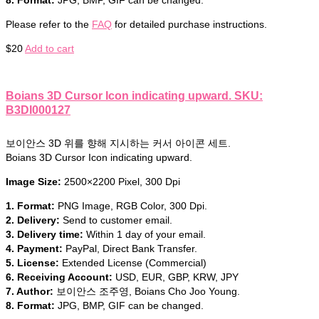
Please refer to the
FAQ
for detailed purchase instructions.
$
20
Add to cart
Boians 3D Cursor Icon indicating upward. SKU:
B3DI000127
보이안스 3D 위를 향해 지시하는 커서 아이콘 세트.
Boians 3D Cursor Icon indicating upward.
Image Size:
2500×2200 Pixel, 300 Dpi
1. Format:
PNG Image, RGB Color, 300 Dpi.
2. Delivery:
Send to customer email.
3. Delivery time:
Within 1 day of your email.
4. Payment:
PayPal, Direct Bank Transfer.
5. License:
Extended License (Commercial)
6. Receiving Account:
USD, EUR, GBP, KRW, JPY
7. Author:
보이안스 조주영, Boians Cho Joo Young.
8. Format:
JPG, BMP, GIF can be changed.