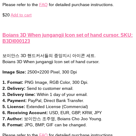
Please refer to the
FAQ
for detailed purchase instructions.
$
20
Add to cart
Boians 3D When jungangji Icon set of hand cursor. SKU:
B3DI000123
보이안스 3D 핸드커서들의 중앙지시 아이콘 세트.
Boians 3D When jungangji Icon set of hand cursor.
Image Size:
2500×2200 Pixel, 300 Dpi
1. Format:
PNG Image, RGB Color, 300 Dpi.
2. Delivery:
Send to customer email.
3. Delivery time:
Within 1 day of your email.
4. Payment:
PayPal, Direct Bank Transfer.
5. License:
Extended License (Commercial)
6. Receiving Account:
USD, EUR, GBP, KRW, JPY
7. Author:
보이안스 조주영, Boians Cho Joo Young.
8. Format:
JPG, BMP, GIF can be changed.
Please refer to the
FAQ
for detailed purchase instructions.