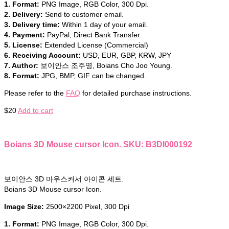
1. Format:
PNG Image, RGB Color, 300 Dpi.
2. Delivery:
Send to customer email.
3. Delivery time:
Within 1 day of your email.
4. Payment:
PayPal, Direct Bank Transfer.
5. License:
Extended License (Commercial)
6. Receiving Account:
USD, EUR, GBP, KRW, JPY
7. Author:
보이안스 조주영, Boians Cho Joo Young.
8. Format:
JPG, BMP, GIF can be changed.
Please refer to the
FAQ
for detailed purchase instructions.
$
20
Add to cart
Boians 3D Mouse cursor Icon. SKU: B3DI000192
보이안스 3D 마우스커서 아이콘 세트.
Boians 3D Mouse cursor Icon.
Image Size:
2500×2200 Pixel, 300 Dpi
1. Format:
PNG Image, RGB Color, 300 Dpi.