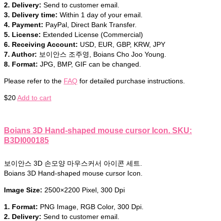
2. Delivery:
Send to customer email.
3. Delivery time:
Within 1 day of your email.
4. Payment:
PayPal, Direct Bank Transfer.
5. License:
Extended License (Commercial)
6. Receiving Account:
USD, EUR, GBP, KRW, JPY
7. Author:
보이안스 조주영, Boians Cho Joo Young.
8. Format:
JPG, BMP, GIF can be changed.
Please refer to the
FAQ
for detailed purchase instructions.
$
20
Add to cart
Boians 3D Hand-shaped mouse cursor Icon. SKU:
B3DI000185
보이안스 3D 손모양 마우스커서 아이콘 세트.
Boians 3D Hand-shaped mouse cursor Icon.
Image Size:
2500×2200 Pixel, 300 Dpi
1. Format:
PNG Image, RGB Color, 300 Dpi.
2. Delivery:
Send to customer email.