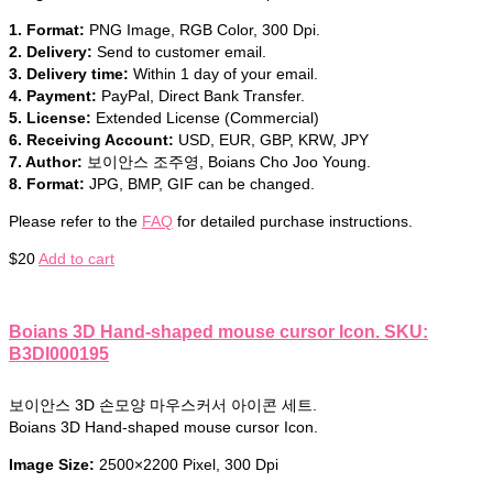
1. Format:
PNG Image, RGB Color, 300 Dpi.
2. Delivery:
Send to customer email.
3. Delivery time:
Within 1 day of your email.
4. Payment:
PayPal, Direct Bank Transfer.
5. License:
Extended License (Commercial)
6. Receiving Account:
USD, EUR, GBP, KRW, JPY
7. Author:
보이안스 조주영, Boians Cho Joo Young.
8. Format:
JPG, BMP, GIF can be changed.
Please refer to the
FAQ
for detailed purchase instructions.
$
20
Add to cart
Boians 3D Hand-shaped mouse cursor Icon. SKU:
B3DI000195
보이안스 3D 손모양 마우스커서 아이콘 세트.
Boians 3D Hand-shaped mouse cursor Icon.
Image Size:
2500×2200 Pixel, 300 Dpi