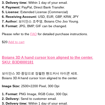
3. Delivery time:
Within 1 day of your email.
4. Payment:
PayPal, Direct Bank Transfer.
5. License:
Extended License (Commercial)
6. Receiving Account:
USD, EUR, GBP, KRW, JPY
7. Author:
보이안스 조주영, Boians Cho Joo Young.
8. Format:
JPG, BMP, GIF can be changed.
Please refer to the
FAQ
for detailed purchase instructions.
$
20
Add to cart
Boians 3D A hand cursor Icon aligned to the center.
SKU: B3DI000181
보이안스 3D 중앙으로 정렬한 핸드커서 아이콘 세트.
Boians 3D A hand cursor Icon aligned to the center.
Image Size:
2500×2200 Pixel, 300 Dpi
1. Format:
PNG Image, RGB Color, 300 Dpi.
2. Delivery:
Send to customer email.
3. Delivery time:
Within 1 day of your email.