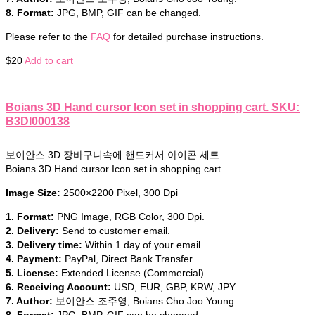
8. Format:
JPG, BMP, GIF can be changed.
Please refer to the
FAQ
for detailed purchase instructions.
$
20
Add to cart
Boians 3D Hand cursor Icon set in shopping cart. SKU:
B3DI000138
보이안스 3D 장바구니속에 핸드커서 아이콘 세트.
Boians 3D Hand cursor Icon set in shopping cart.
Image Size:
2500×2200 Pixel, 300 Dpi
1. Format:
PNG Image, RGB Color, 300 Dpi.
2. Delivery:
Send to customer email.
3. Delivery time:
Within 1 day of your email.
4. Payment:
PayPal, Direct Bank Transfer.
5. License:
Extended License (Commercial)
6. Receiving Account:
USD, EUR, GBP, KRW, JPY
7. Author:
보이안스 조주영, Boians Cho Joo Young.
8. Format:
JPG, BMP, GIF can be changed.