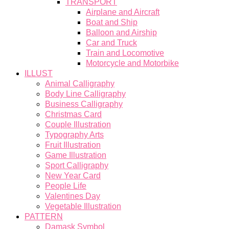
TRANSPORT
Airplane and Aircraft
Boat and Ship
Balloon and Airship
Car and Truck
Train and Locomotive
Motorcycle and Motorbike
ILLUST
Animal Calligraphy
Body Line Calligraphy
Business Calligraphy
Christmas Card
Couple Illustration
Typography Arts
Fruit Illustration
Game Illustration
Sport Calligraphy
New Year Card
People Life
Valentines Day
Vegetable Illustration
PATTERN
Damask Symbol