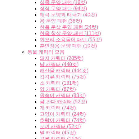
식물 문양 패턴 (16컷)
장식 문양 패턴 (94컷)
태극 문양과 태극기 (40컷)
용 문양 패턴 (36컷)
한옥 문살 문양 패턴 (24컷)
한옥 창살 문양 패턴 (111컷)
회오리 소용돌이 패턴 (55컷)
훈민정음 문양 패턴 (10컷)
동물 캐릭터 모음
돼지 캐릭터 (205컷)
닭 캐릭터 (440컷)
해산물 캐릭터 (444컷)
갑각류 캐릭터 (75컷)
소 캐릭터 (131컷)
양 캐릭터 (67컷)
원숭이 캐릭터 (83컷)
곰 판다 캐릭터 (52컷)
개 캐릭터 (74컷)
고양이 캐릭터 (24컷)
호랑이 캐릭터 (74컷)
토끼 캐릭터 (52컷)
말 캐릭터 (45컷)
공룡 캐릭터 (11컷)