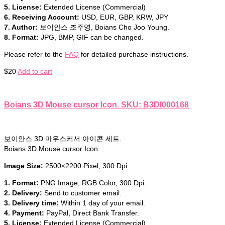
5. License:
Extended License (Commercial)
6. Receiving Account:
USD, EUR, GBP, KRW, JPY
7. Author:
보이안스 조주영, Boians Cho Joo Young.
8. Format:
JPG, BMP, GIF can be changed.
Please refer to the
FAQ
for detailed purchase instructions.
$
20
Add to cart
Boians 3D Mouse cursor Icon. SKU: B3DI000168
보이안스 3D 마우스커서 아이콘 세트.
Boians 3D Mouse cursor Icon.
Image Size:
2500×2200 Pixel, 300 Dpi
1. Format:
PNG Image, RGB Color, 300 Dpi.
2. Delivery:
Send to customer email.
3. Delivery time:
Within 1 day of your email.
4. Payment:
PayPal, Direct Bank Transfer.
5. License:
Extended License (Commercial)