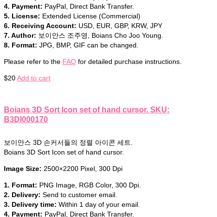
4. Payment:
PayPal, Direct Bank Transfer.
5. License:
Extended License (Commercial)
6. Receiving Account:
USD, EUR, GBP, KRW, JPY
7. Author:
보이안스 조주영, Boians Cho Joo Young.
8. Format:
JPG, BMP, GIF can be changed.
Please refer to the
FAQ
for detailed purchase instructions.
$
20
Add to cart
Boians 3D Sort Icon set of hand cursor. SKU:
B3DI000170
보이안스 3D 손커서들의 정렬 아이콘 세트.
Boians 3D Sort Icon set of hand cursor.
Image Size:
2500×2200 Pixel, 300 Dpi
1. Format:
PNG Image, RGB Color, 300 Dpi.
2. Delivery:
Send to customer email.
3. Delivery time:
Within 1 day of your email.
4. Payment:
PayPal, Direct Bank Transfer.