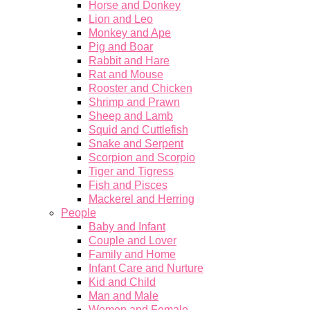
Horse and Donkey
Lion and Leo
Monkey and Ape
Pig and Boar
Rabbit and Hare
Rat and Mouse
Rooster and Chicken
Shrimp and Prawn
Sheep and Lamb
Squid and Cuttlefish
Snake and Serpent
Scorpion and Scorpio
Tiger and Tigress
Fish and Pisces
Mackerel and Herring
People
Baby and Infant
Couple and Lover
Family and Home
Infant Care and Nurture
Kid and Child
Man and Male
Women and Female