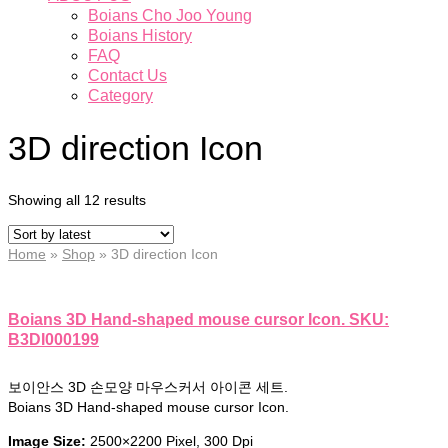
Boians Cho Joo Young
Boians History
FAQ
Contact Us
Category
3D direction Icon
Showing all 12 results
Home
»
Shop
»
3D direction Icon
Boians 3D Hand-shaped mouse cursor Icon. SKU:
B3DI000199
보이안스 3D 손모양 마우스커서 아이콘 세트.
Boians 3D Hand-shaped mouse cursor Icon.
Image Size:
2500×2200 Pixel, 300 Dpi