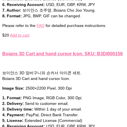
6. Receiving Account:
USD, EUR, GBP, KRW, JPY
7. Author:
보이안스 조주영, Boians Cho Joo Young.
8. Format:
JPG, BMP, GIF can be changed.
Please refer to the
FAQ
for detailed purchase instructions.
$
20
Add to cart
Boians 3D Cart and hand cursor Icon. SKU: B3DI000156
보이안스 3D 장바구니와 손커서 아이콘 세트.
Boians 3D Cart and hand cursor Icon.
Image Size:
2500×2200 Pixel, 300 Dpi
1. Format:
PNG Image, RGB Color, 300 Dpi.
2. Delivery:
Send to customer email.
3. Delivery time:
Within 1 day of your email.
4. Payment:
PayPal, Direct Bank Transfer.
5. License:
Extended License (Commercial)
6. Receiving Account:
USD, EUR, GBP, KRW, JPY