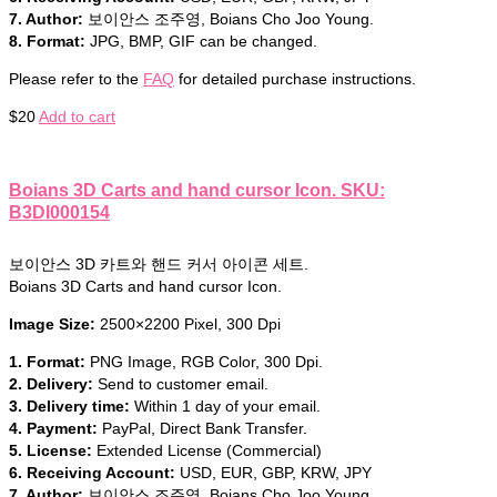
7. Author:
보이안스 조주영, Boians Cho Joo Young.
8. Format:
JPG, BMP, GIF can be changed.
Please refer to the
FAQ
for detailed purchase instructions.
$
20
Add to cart
Boians 3D Carts and hand cursor Icon. SKU:
B3DI000154
보이안스 3D 카트와 핸드 커서 아이콘 세트.
Boians 3D Carts and hand cursor Icon.
Image Size:
2500×2200 Pixel, 300 Dpi
1. Format:
PNG Image, RGB Color, 300 Dpi.
2. Delivery:
Send to customer email.
3. Delivery time:
Within 1 day of your email.
4. Payment:
PayPal, Direct Bank Transfer.
5. License:
Extended License (Commercial)
6. Receiving Account:
USD, EUR, GBP, KRW, JPY
7. Author:
보이안스 조주영, Boians Cho Joo Young.