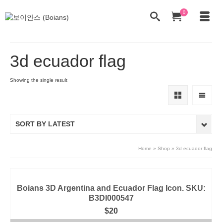
0
3d ecuador flag
Showing the single result
SORT BY LATEST
Home
»
Shop
»
3d ecuador flag
Boians 3D Argentina and Ecuador Flag Icon. SKU:
B3DI000547
$
20