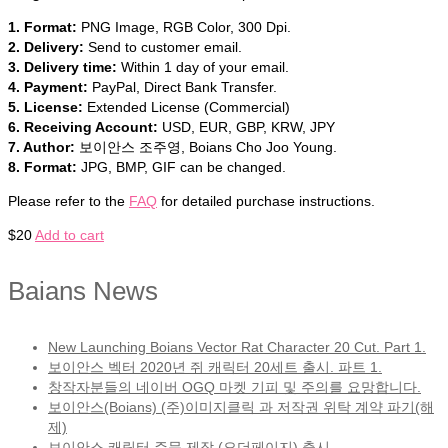
1. Format:
PNG Image, RGB Color, 300 Dpi.
2. Delivery:
Send to customer email.
3. Delivery time:
Within 1 day of your email.
4. Payment:
PayPal, Direct Bank Transfer.
5. License:
Extended License (Commercial)
6. Receiving Account:
USD, EUR, GBP, KRW, JPY
7. Author:
보이안스 조주영, Boians Cho Joo Young.
8. Format:
JPG, BMP, GIF can be changed.
Please refer to the
FAQ
for detailed purchase instructions.
$
20
Add to cart
Baians News
New Launching Boians Vector Rat Character 20 Cut. Part 1.
보이안스 벡터 2020년 쥐 캐릭터 20세트 출시. 파트 1.
창작자분들의 네이버 OGQ 마켓 기피 및 주의를 요망합니다.
보이안스(Boians) (주)이미지클릭 과 저작권 위탁 계약 파기(해
제)
보이안스 캐릭터 주문 제작 (오더페이지) 출시.