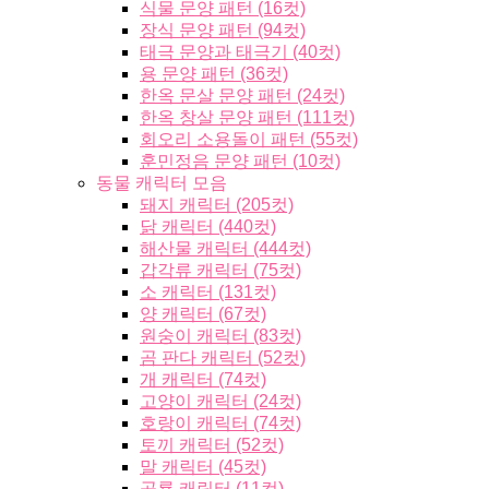
식물 문양 패턴 (16컷)
장식 문양 패턴 (94컷)
태극 문양과 태극기 (40컷)
용 문양 패턴 (36컷)
한옥 문살 문양 패턴 (24컷)
한옥 창살 문양 패턴 (111컷)
회오리 소용돌이 패턴 (55컷)
훈민정음 문양 패턴 (10컷)
동물 캐릭터 모음
돼지 캐릭터 (205컷)
닭 캐릭터 (440컷)
해산물 캐릭터 (444컷)
갑각류 캐릭터 (75컷)
소 캐릭터 (131컷)
양 캐릭터 (67컷)
원숭이 캐릭터 (83컷)
곰 판다 캐릭터 (52컷)
개 캐릭터 (74컷)
고양이 캐릭터 (24컷)
호랑이 캐릭터 (74컷)
토끼 캐릭터 (52컷)
말 캐릭터 (45컷)
공룡 캐릭터 (11컷)