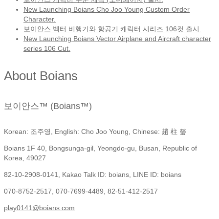
New Launching Boians Cho Joo Young Custom Order
Character.
보이안스 벡터 비행기와 항공기 캐릭터 시리즈 106컷 출시.
New Launching Boians Vector Airplane and Aircraft character
series 106 Cut.
About Boians
보이안스™ (Boians™)
Korean: 조주영, English: Cho Joo Young, Chinese: 趙 柱 瑩
Boians 1F 40, Bongsunga-gil, Yeongdo-gu, Busan, Republic of
Korea, 49027
82-10-2908-0141, Kakao Talk ID: boians, LINE ID: boians
070-8752-2517, 070-7699-4489, 82-51-412-2517
play0141@boians.com