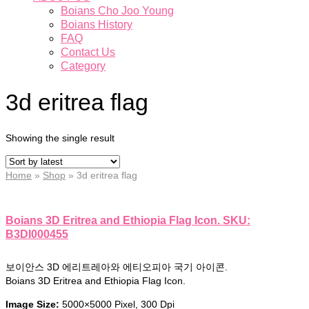
Boians Cho Joo Young
Boians History
FAQ
Contact Us
Category
3d eritrea flag
Showing the single result
Home
»
Shop
»
3d eritrea flag
Boians 3D Eritrea and Ethiopia Flag Icon. SKU:
B3DI000455
보이안스 3D 에리트레아와 에티오피아 국기 아이콘.
Boians 3D Eritrea and Ethiopia Flag Icon.
Image Size:
5000×5000 Pixel, 300 Dpi