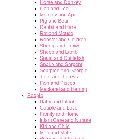
Horse and Donkey
Lion and Leo
Monkey and Ape
Pig and Boar
Rabbit and Hare
Rat and Mouse
Rooster and Chicken
Shrimp and Prawn
Sheep and Lamb
Squid and Cuttlefish
Snake and Serpent
Scorpion and Scorpio
Tiger and Tigress
Fish and Pisces
Mackerel and Herring
People
Baby and Infant
Couple and Lover
Family and Home
Infant Care and Nurture
Kid and Child
Man and Male
Women and Female