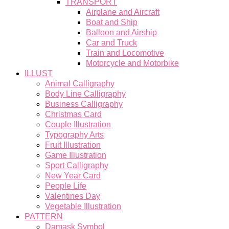
TRANSPORT
Airplane and Aircraft
Boat and Ship
Balloon and Airship
Car and Truck
Train and Locomotive
Motorcycle and Motorbike
ILLUST
Animal Calligraphy
Body Line Calligraphy
Business Calligraphy
Christmas Card
Couple Illustration
Typography Arts
Fruit Illustration
Game Illustration
Sport Calligraphy
New Year Card
People Life
Valentines Day
Vegetable Illustration
PATTERN
Damask Symbol