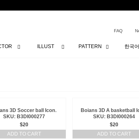
FAQ
N
CTOR
ILLUST
PATTERN
한국
ans 3D Soccer ball Icon.
Boians 3D A basketball I
SKU: B3DI000277
SKU: B3DI000264
$
20
$
20
ADD TO CART
ADD TO CART