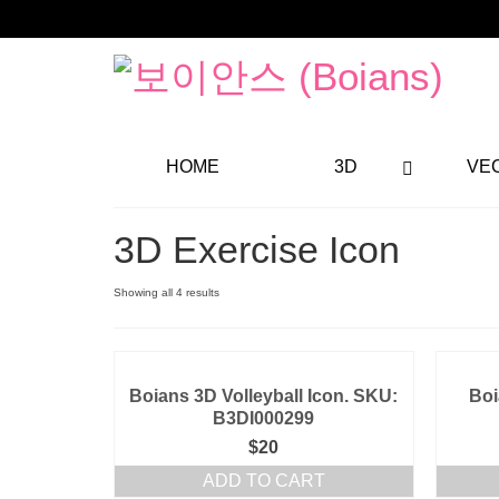
HOME
3D
VE
3D Exercise Icon
Showing all 4 results
Boians 3D Volleyball Icon. SKU:
Boi
B3DI000299
$
20
ADD TO CART