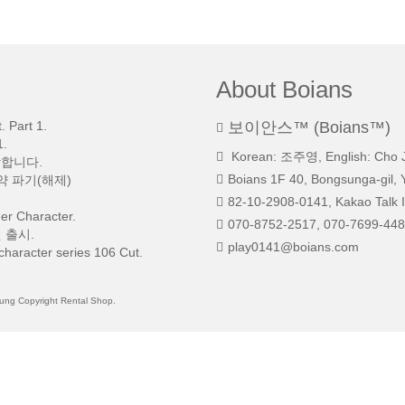
About Boians
 Part 1.
보이안스™ (Boians™)
.
Korean: 조주영, English: Cho 
망합니다.
Boians 1F 40, Bongsunga-gil, 
약 파기(해제)
82-10-2908-0141, Kakao Talk I
r Character.
070-8752-2517, 070-7699-448
 출시.
play0141@boians.com
character series 106 Cut.
 Copyright Rental Shop.