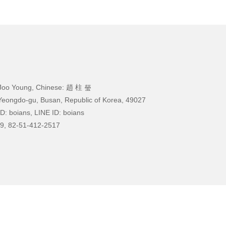
Joo Young, Chinese: 趙 柱 瑩
Yeongdo-gu, Busan, Republic of Korea, 49027
D: boians, LINE ID: boians
9, 82-51-412-2517