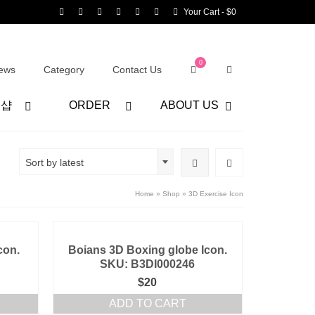
Your Cart
-
$
0
0
ews
Category
Contact Us
어샵
ORDER
ABOUT US
Sort by latest
Home
»
Shop
»
3D Exercise Icon
con.
Boians 3D Boxing globe Icon.
SKU: B3DI000246
$
20
ADD TO CART