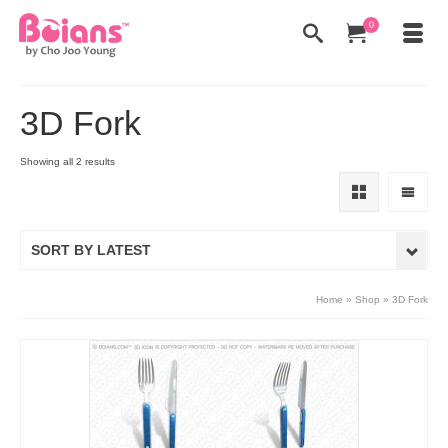
0
3D Fork
Showing all 2 results
SORT BY LATEST
Home
»
Shop
»
3D Fork