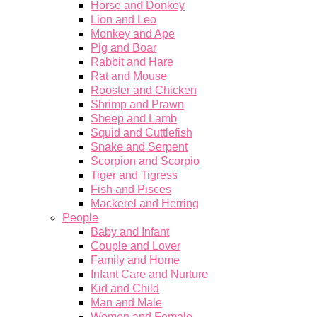
Horse and Donkey
Lion and Leo
Monkey and Ape
Pig and Boar
Rabbit and Hare
Rat and Mouse
Rooster and Chicken
Shrimp and Prawn
Sheep and Lamb
Squid and Cuttlefish
Snake and Serpent
Scorpion and Scorpio
Tiger and Tigress
Fish and Pisces
Mackerel and Herring
People
Baby and Infant
Couple and Lover
Family and Home
Infant Care and Nurture
Kid and Child
Man and Male
Women and Female