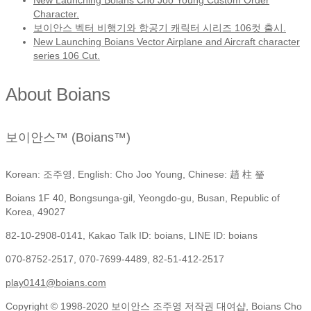
New Launching Boians Cho Joo Young Custom Order
Character.
보이안스 벡터 비행기와 항공기 캐릭터 시리즈 106컷 출시.
New Launching Boians Vector Airplane and Aircraft character
series 106 Cut.
About Boians
보이안스™ (Boians™)
Korean: 조주영, English: Cho Joo Young, Chinese: 趙 柱 瑩
Boians 1F 40, Bongsunga-gil, Yeongdo-gu, Busan, Republic of
Korea, 49027
82-10-2908-0141, Kakao Talk ID: boians, LINE ID: boians
070-8752-2517, 070-7699-4489, 82-51-412-2517
play0141@boians.com
Copyright © 1998-2020 보이안스 조주영 저작권 대여샵, Boians Cho