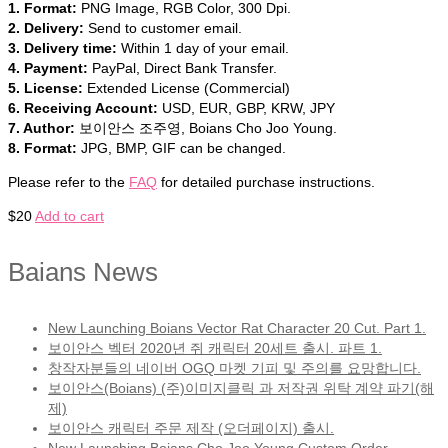
1. Format:
PNG Image, RGB Color, 300 Dpi.
2. Delivery:
Send to customer email.
3. Delivery time:
Within 1 day of your email.
4. Payment:
PayPal, Direct Bank Transfer.
5. License:
Extended License (Commercial)
6. Receiving Account:
USD, EUR, GBP, KRW, JPY
7. Author:
보이안스 조주영, Boians Cho Joo Young.
8. Format:
JPG, BMP, GIF can be changed.
Please refer to the
FAQ
for detailed purchase instructions.
$
20
Add to cart
Baians News
New Launching Boians Vector Rat Character 20 Cut. Part 1.
보이안스 벡터 2020년 쥐 캐릭터 20세트 출시. 파트 1.
창작자분들의 네이버 OGQ 마켓 기피 및 주의를 요망합니다.
보이안스(Boians) (주)이미지클릭 과 저작권 위탁 계약 파기(해
제)
보이안스 캐릭터 주문 제작 (오더페이지) 출시.