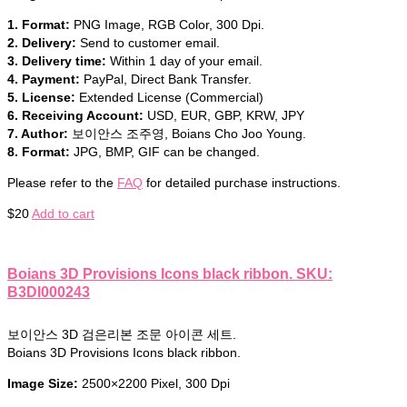
1. Format:
PNG Image, RGB Color, 300 Dpi.
2. Delivery:
Send to customer email.
3. Delivery time:
Within 1 day of your email.
4. Payment:
PayPal, Direct Bank Transfer.
5. License:
Extended License (Commercial)
6. Receiving Account:
USD, EUR, GBP, KRW, JPY
7. Author:
보이안스 조주영, Boians Cho Joo Young.
8. Format:
JPG, BMP, GIF can be changed.
Please refer to the
FAQ
for detailed purchase instructions.
$
20
Add to cart
Boians 3D Provisions Icons black ribbon. SKU:
B3DI000243
보이안스 3D 검은리본 조문 아이콘 세트.
Boians 3D Provisions Icons black ribbon.
Image Size:
2500×2200 Pixel, 300 Dpi