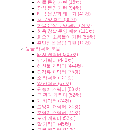
식물 문양 패턴 (16컷)
장식 문양 패턴 (94컷)
태극 문양과 태극기 (40컷)
용 문양 패턴 (36컷)
한옥 문살 문양 패턴 (24컷)
한옥 창살 문양 패턴 (111컷)
회오리 소용돌이 패턴 (55컷)
훈민정음 문양 패턴 (10컷)
동물 캐릭터 모음
돼지 캐릭터 (205컷)
닭 캐릭터 (440컷)
해산물 캐릭터 (444컷)
갑각류 캐릭터 (75컷)
소 캐릭터 (131컷)
양 캐릭터 (67컷)
원숭이 캐릭터 (83컷)
곰 판다 캐릭터 (52컷)
개 캐릭터 (74컷)
고양이 캐릭터 (24컷)
호랑이 캐릭터 (74컷)
토끼 캐릭터 (52컷)
말 캐릭터 (45컷)
공룡 캐릭터 (11컷)