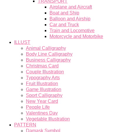
TRANSPORT
Airplane and Aircraft
Boat and Ship
Balloon and Airship
Car and Truck
Train and Locomotive
Motorcycle and Motorbike
ILLUST
Animal Calligraphy
Body Line Calligraphy
Business Calligraphy
Christmas Card
Couple Illustration
Typography Arts
Fruit Illustration
Game Illustration
Sport Calligraphy
New Year Card
People Life
Valentines Day
Vegetable Illustration
PATTERN
Damask Symbol