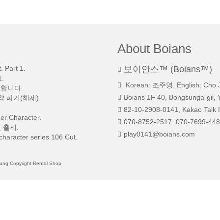
About Boians
 Part 1.
보이안스™ (Boians™)
.
Korean: 조주영, English: Cho 
망합니다.
Boians 1F 40, Bongsunga-gil, 
약 파기(해제)
82-10-2908-0141, Kakao Talk I
r Character.
070-8752-2517, 070-7699-448
 출시.
play0141@boians.com
character series 106 Cut.
 Copyright Rental Shop.