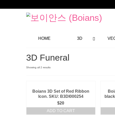
HOME
3D
VE
3D Funeral
Showing all 2 results
Boians 3D Set of Red Ribbon
Boi
Icon. SKU: B3DI000254
black
$
20
ADD TO CART