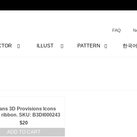
FAQ
N
CTOR
ILLUST
PATTERN
한국
ans 3D Provisions Icons
 ribbon. SKU: B3DI000243
$
20
ADD TO CART