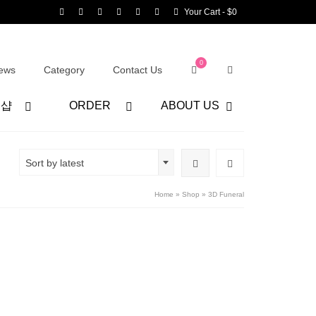
Your Cart
-
$
0
0
ews
Category
Contact Us
어샵
ORDER
ABOUT US
Sort by latest
Home
»
Shop
»
3D Funeral