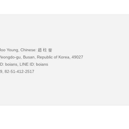
Joo Young, Chinese: 趙 柱 瑩
Yeongdo-gu, Busan, Republic of Korea, 49027
D: boians, LINE ID: boians
9, 82-51-412-2517