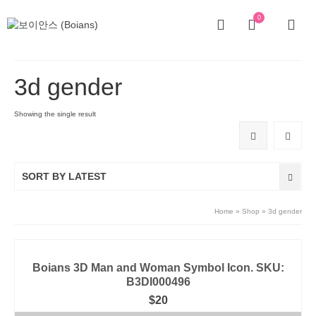
0
3d gender
Showing the single result
SORT BY LATEST
Home
»
Shop
»
3d gender
Boians 3D Man and Woman Symbol Icon. SKU:
B3DI000496
$
20