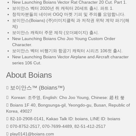
New Launching Boians Vector Rat Character 20 Cut. Part 1.
보이안스 벡터 2020년 쥐 캐릭터 20세트 출시. 파트 1.
창작자분들의 네이버 OGQ 마켓 기피 및 주의를 요망합니다.
보이안스(Boians) (주)이미지클릭 과 저작권 위탁 계약 파기(해
제)
보이안스 캐릭터 주문 제작 (오더페이지) 출시.
New Launching Boians Cho Joo Young Custom Order
Character.
보이안스 벡터 비행기와 항공기 캐릭터 시리즈 106컷 출시.
New Launching Boians Vector Airplane and Aircraft character
series 106 Cut.
About Boians
보이안스™ (Boians™)
Korean: 조주영, English: Cho Joo Young, Chinese: 趙 柱 瑩
Boians 1F 40, Bongsunga-gil, Yeongdo-gu, Busan, Republic of
Korea, 49027
82-10-2908-0141, Kakao Talk ID: boians, LINE ID: boians
070-8752-2517, 070-7699-4489, 82-51-412-2517
play0141@boians.com