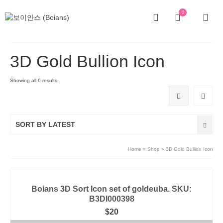
0
3D Gold Bullion Icon
Showing all 6 results
SORT BY LATEST
Home
»
Shop
»
3D Gold Bullion Icon
Boians 3D Sort Icon set of goldeuba. SKU:
B3DI000398
$
20