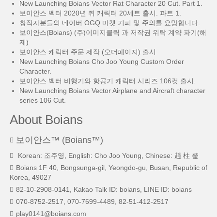
New Launching Boians Vector Rat Character 20 Cut. Part 1.
보이안스 벡터 2020년 쥐 캐릭터 20세트 출시. 파트 1.
창작자분들의 네이버 OGQ 마켓 기피 및 주의를 요망합니다.
보이안스(Boians) (주)이미지클릭 과 저작권 위탁 계약 파기(해
제)
보이안스 캐릭터 주문 제작 (오더페이지) 출시.
New Launching Boians Cho Joo Young Custom Order
Character.
보이안스 벡터 비행기와 항공기 캐릭터 시리즈 106컷 출시.
New Launching Boians Vector Airplane and Aircraft character
series 106 Cut.
About Boians
보이안스™ (Boians™)
Korean: 조주영, English: Cho Joo Young, Chinese: 趙 柱 瑩
Boians 1F 40, Bongsunga-gil, Yeongdo-gu, Busan, Republic of
Korea, 49027
82-10-2908-0141, Kakao Talk ID: boians, LINE ID: boians
070-8752-2517, 070-7699-4489, 82-51-412-2517
play0141@boians.com