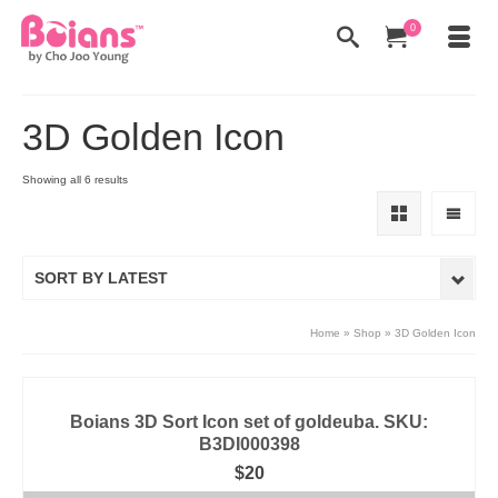
0
3D Golden Icon
Showing all 6 results
SORT BY LATEST
Home
»
Shop
»
3D Golden Icon
Boians 3D Sort Icon set of goldeuba. SKU:
B3DI000398
$
20