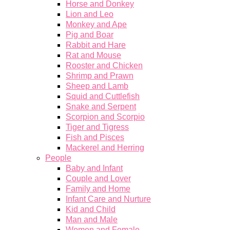
Horse and Donkey
Lion and Leo
Monkey and Ape
Pig and Boar
Rabbit and Hare
Rat and Mouse
Rooster and Chicken
Shrimp and Prawn
Sheep and Lamb
Squid and Cuttlefish
Snake and Serpent
Scorpion and Scorpio
Tiger and Tigress
Fish and Pisces
Mackerel and Herring
People
Baby and Infant
Couple and Lover
Family and Home
Infant Care and Nurture
Kid and Child
Man and Male
Women and Female