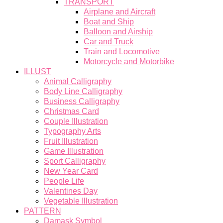
TRANSPORT
Airplane and Aircraft
Boat and Ship
Balloon and Airship
Car and Truck
Train and Locomotive
Motorcycle and Motorbike
ILLUST
Animal Calligraphy
Body Line Calligraphy
Business Calligraphy
Christmas Card
Couple Illustration
Typography Arts
Fruit Illustration
Game Illustration
Sport Calligraphy
New Year Card
People Life
Valentines Day
Vegetable Illustration
PATTERN
Damask Symbol