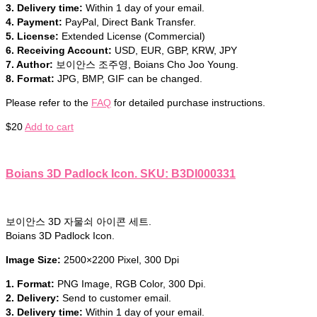
3. Delivery time:
Within 1 day of your email.
4. Payment:
PayPal, Direct Bank Transfer.
5. License:
Extended License (Commercial)
6. Receiving Account:
USD, EUR, GBP, KRW, JPY
7. Author:
보이안스 조주영, Boians Cho Joo Young.
8. Format:
JPG, BMP, GIF can be changed.
Please refer to the
FAQ
for detailed purchase instructions.
$
20
Add to cart
Boians 3D Padlock Icon. SKU: B3DI000331
보이안스 3D 자물쇠 아이콘 세트.
Boians 3D Padlock Icon.
Image Size:
2500×2200 Pixel, 300 Dpi
1. Format:
PNG Image, RGB Color, 300 Dpi.
2. Delivery:
Send to customer email.
3. Delivery time:
Within 1 day of your email.