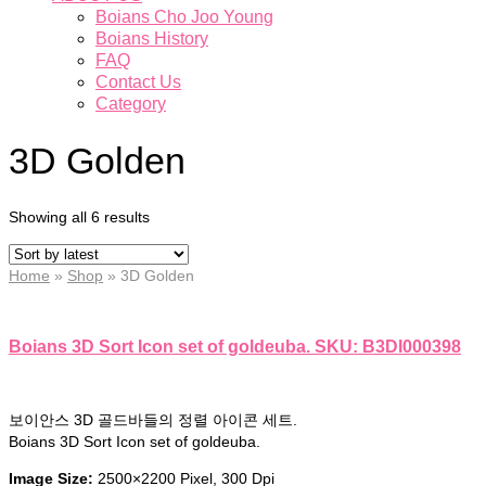
Boians Cho Joo Young
Boians History
FAQ
Contact Us
Category
3D Golden
Showing all 6 results
Home
»
Shop
»
3D Golden
Boians 3D Sort Icon set of goldeuba. SKU: B3DI000398
보이안스 3D 골드바들의 정렬 아이콘 세트.
Boians 3D Sort Icon set of goldeuba.
Image Size:
2500×2200 Pixel, 300 Dpi