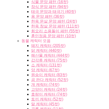
식물 문양 패턴 (16컷)
장식 문양 패턴 (94컷)
태극 문양과 태극기 (40컷)
용 문양 패턴 (36컷)
한옥 문살 문양 패턴 (24컷)
한옥 창살 문양 패턴 (111컷)
회오리 소용돌이 패턴 (55컷)
훈민정음 문양 패턴 (10컷)
동물 캐릭터 모음
돼지 캐릭터 (205컷)
닭 캐릭터 (440컷)
해산물 캐릭터 (444컷)
갑각류 캐릭터 (75컷)
소 캐릭터 (131컷)
양 캐릭터 (67컷)
원숭이 캐릭터 (83컷)
곰 판다 캐릭터 (52컷)
개 캐릭터 (74컷)
고양이 캐릭터 (24컷)
호랑이 캐릭터 (74컷)
토끼 캐릭터 (52컷)
말 캐릭터 (45컷)
공룡 캐릭터 (11컷)