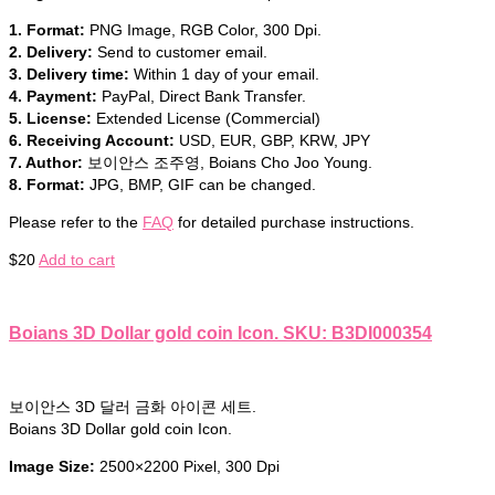
1. Format:
PNG Image, RGB Color, 300 Dpi.
2. Delivery:
Send to customer email.
3. Delivery time:
Within 1 day of your email.
4. Payment:
PayPal, Direct Bank Transfer.
5. License:
Extended License (Commercial)
6. Receiving Account:
USD, EUR, GBP, KRW, JPY
7. Author:
보이안스 조주영, Boians Cho Joo Young.
8. Format:
JPG, BMP, GIF can be changed.
Please refer to the
FAQ
for detailed purchase instructions.
$
20
Add to cart
Boians 3D Dollar gold coin Icon. SKU: B3DI000354
보이안스 3D 달러 금화 아이콘 세트.
Boians 3D Dollar gold coin Icon.
Image Size:
2500×2200 Pixel, 300 Dpi