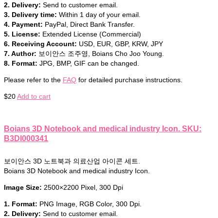
2. Delivery:
Send to customer email.
3. Delivery time:
Within 1 day of your email.
4. Payment:
PayPal, Direct Bank Transfer.
5. License:
Extended License (Commercial)
6. Receiving Account:
USD, EUR, GBP, KRW, JPY
7. Author:
보이안스 조주영, Boians Cho Joo Young.
8. Format:
JPG, BMP, GIF can be changed.
Please refer to the
FAQ
for detailed purchase instructions.
$
20
Add to cart
Boians 3D Notebook and medical industry Icon. SKU:
B3DI000341
보이안스 3D 노트북과 의료산업 아이콘 세트.
Boians 3D Notebook and medical industry Icon.
Image Size:
2500×2200 Pixel, 300 Dpi
1. Format:
PNG Image, RGB Color, 300 Dpi.
2. Delivery:
Send to customer email.