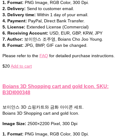
1. Format:
PNG Image, RGB Color, 300 Dpi.
2. Delivery:
Send to customer email.
3. Delivery time:
Within 1 day of your email.
4. Payment:
PayPal, Direct Bank Transfer.
5. License:
Extended License (Commercial)
6. Receiving Account:
USD, EUR, GBP, KRW, JPY
7. Author:
보이안스 조주영, Boians Cho Joo Young.
8. Format:
JPG, BMP, GIF can be changed.
Please refer to the
FAQ
for detailed purchase instructions.
$
20
Add to cart
Boians 3D Shopping cart and gold Icon. SKU:
B3DI000348
보이안스 3D 쇼핑카트와 금화 아이콘 세트.
Boians 3D Shopping cart and gold Icon.
Image Size:
2500×2200 Pixel, 300 Dpi
1. Format:
PNG Image, RGB Color, 300 Dpi.