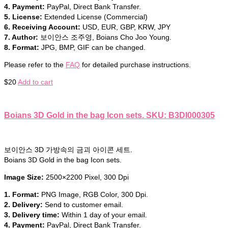
4. Payment:
PayPal, Direct Bank Transfer.
5. License:
Extended License (Commercial)
6. Receiving Account:
USD, EUR, GBP, KRW, JPY
7. Author:
보이안스 조주영, Boians Cho Joo Young.
8. Format:
JPG, BMP, GIF can be changed.
Please refer to the
FAQ
for detailed purchase instructions.
$
20
Add to cart
Boians 3D Gold in the bag Icon sets. SKU: B3DI000305
보이안스 3D 가방속의 금괴 아이콘 세트.
Boians 3D Gold in the bag Icon sets.
Image Size:
2500×2200 Pixel, 300 Dpi
1. Format:
PNG Image, RGB Color, 300 Dpi.
2. Delivery:
Send to customer email.
3. Delivery time:
Within 1 day of your email.
4. Payment:
PayPal, Direct Bank Transfer.