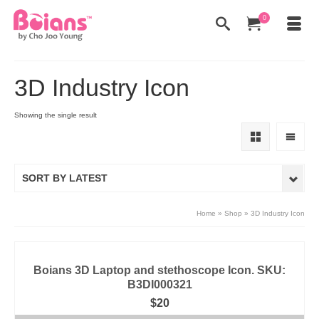
0
3D Industry Icon
Showing the single result
SORT BY LATEST
Home
»
Shop
»
3D Industry Icon
Boians 3D Laptop and stethoscope Icon. SKU:
B3DI000321
$
20