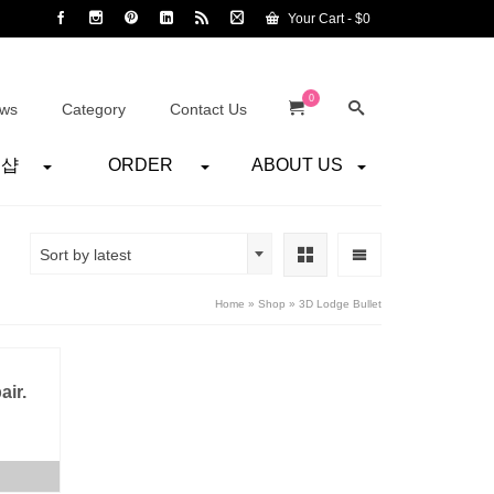
Your Cart
-
$
0
0
ws
Category
Contact Us
어샵
ORDER
ABOUT US
Sort by latest
Home
»
Shop
»
3D Lodge Bullet
ir.