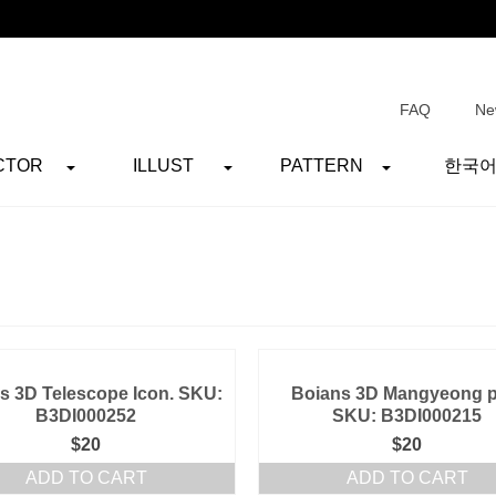
FAQ
Ne
CTOR
ILLUST
PATTERN
한국
s 3D Telescope Icon. SKU:
Boians 3D Mangyeong pa
B3DI000252
SKU: B3DI000215
$
20
$
20
ADD TO CART
ADD TO CART