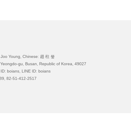
 Joo Young, Chinese: 趙 柱 瑩
 Yeongdo-gu, Busan, Republic of Korea, 49027
ID: boians, LINE ID: boians
89, 82-51-412-2517