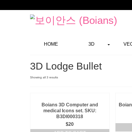
HOME
3D
VE
3D Lodge Bullet
Showing all 3 results
Boians 3D Computer and
Boian
medical Icons set. SKU:
B3DI000318
$
20