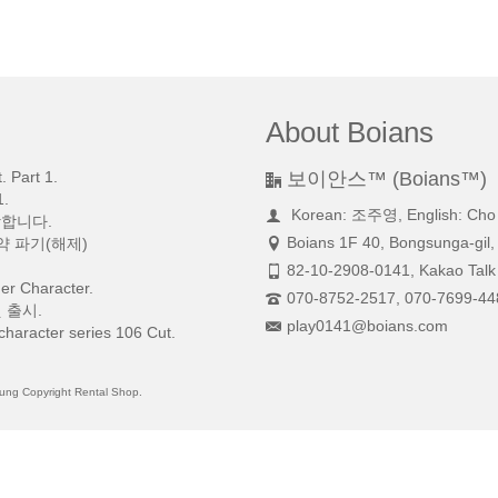
About Boians
 Part 1.
보이안스™ (Boians™)
.
Korean: 조주영, English: Cho
망합니다.
Boians 1F 40, Bongsunga-gil,
약 파기(해제)
82-10-2908-0141, Kakao Talk 
r Character.
070-8752-2517, 070-7699-44
 출시.
play0141@boians.com
character series 106 Cut.
 Copyright Rental Shop.