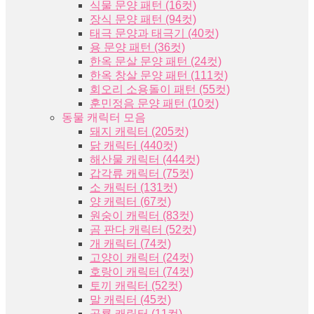
식물 문양 패턴 (16컷)
장식 문양 패턴 (94컷)
태극 문양과 태극기 (40컷)
용 문양 패턴 (36컷)
한옥 문살 문양 패턴 (24컷)
한옥 창살 문양 패턴 (111컷)
회오리 소용돌이 패턴 (55컷)
훈민정음 문양 패턴 (10컷)
동물 캐릭터 모음
돼지 캐릭터 (205컷)
닭 캐릭터 (440컷)
해산물 캐릭터 (444컷)
갑각류 캐릭터 (75컷)
소 캐릭터 (131컷)
양 캐릭터 (67컷)
원숭이 캐릭터 (83컷)
곰 판다 캐릭터 (52컷)
개 캐릭터 (74컷)
고양이 캐릭터 (24컷)
호랑이 캐릭터 (74컷)
토끼 캐릭터 (52컷)
말 캐릭터 (45컷)
공룡 캐릭터 (11컷)