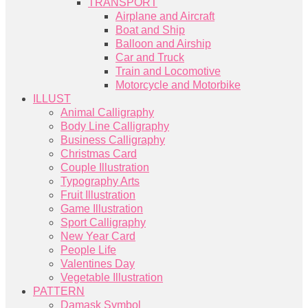
TRANSPORT
Airplane and Aircraft
Boat and Ship
Balloon and Airship
Car and Truck
Train and Locomotive
Motorcycle and Motorbike
ILLUST
Animal Calligraphy
Body Line Calligraphy
Business Calligraphy
Christmas Card
Couple Illustration
Typography Arts
Fruit Illustration
Game Illustration
Sport Calligraphy
New Year Card
People Life
Valentines Day
Vegetable Illustration
PATTERN
Damask Symbol