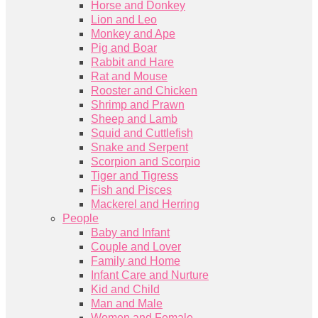
Horse and Donkey
Lion and Leo
Monkey and Ape
Pig and Boar
Rabbit and Hare
Rat and Mouse
Rooster and Chicken
Shrimp and Prawn
Sheep and Lamb
Squid and Cuttlefish
Snake and Serpent
Scorpion and Scorpio
Tiger and Tigress
Fish and Pisces
Mackerel and Herring
People
Baby and Infant
Couple and Lover
Family and Home
Infant Care and Nurture
Kid and Child
Man and Male
Women and Female